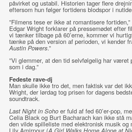
påvirket og ustabil. Historien tager flere drejni
eftersom hun følger fortidens blodspor i nutid
”Filmens tese er ikke at romantisere fortiden,
Edgar Wright forklarer på pressemødet efter f
vi tænker tilbage på 60’erne, kommer vi hurtigt 
tænke på den version af perioden, vi kender fr
Austin Powers
.”
”Vi glemmer, at den tid selvfølgelig har været
som i dag.”
Fedeste rave-dj
Man skulle ikke tro det, men faktisk var det ik
Wright, der lørdag tog prisen for dagens bedst
soundtrack.
Last Night in Soho
er fuld af fed 60’er-pop, m
Celia Black og Burt Bacharach kan ikke stå 
den vilde spilleliste med elektronisk musik og
Lily Amirpour (
A Girl Walks Home Alone at Ni