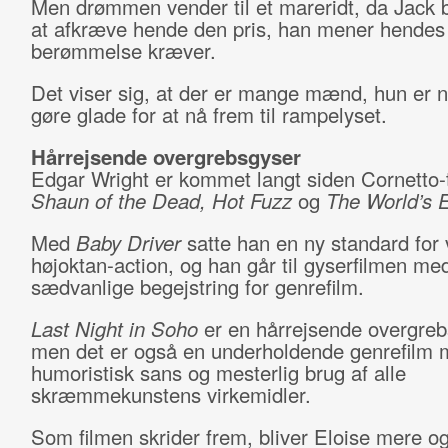
Men drømmen vender til et mareridt, da Jack 
at afkræve hende den pris, han mener hendes
berømmelse kræver.
Det viser sig, at der er mange mænd, hun er nø
gøre glade for at nå frem til rampelyset.
Hårrejsende overgrebsgyser
Edgar Wright er kommet langt siden Cornetto-t
Shaun of the Dead, Hot Fuzz
og
The World’s 
Med
Baby Driver
satte han en ny standard for ve
højoktan-action, og han går til gyserfilmen med
sædvanlige begejstring for genrefilm.
Last Night in Soho
er en hårrejsende overgreb
men det er også en underholdende genrefilm 
humoristisk sans og mesterlig brug af alle
skræmmekunstens virkemidler.
Som filmen skrider frem, bliver Eloise mere o