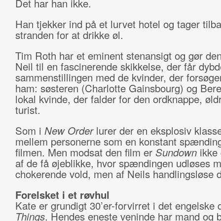
Det har han ikke.
Han tjekker ind på et lurvet hotel og tager tilb
stranden for at drikke øl.
Tim Roth har et eminent stenansigt og gør de
Neil til en fascinerende skikkelse, der får dybd
sammenstillingen med de kvinder, der forsøger
ham: søsteren (Charlotte Gainsbourg) og Bere
lokal kvinde, der falder for den ordknappe, øld
turist.
Som i
New Order
lurer der en eksplosiv klasse
mellem personerne som en konstant spændin
filmen. Men modsat den film er
Sundown
ikke 
af de få øjeblikke, hvor spændingen udløses 
chokerende vold, men af Neils handlingsløse 
Forelsket i et røvhul
Kate er grundigt 30’er-forvirret i det engelsk
Things
. Hendes eneste veninde har mand og 