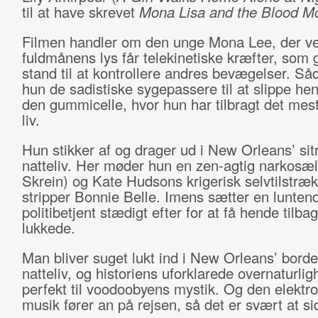
til at have skrevet
Mona Lisa and the Blood M
Filmen handler om den unge Mona Lee, der v
fuldmånens lys får telekinetiske kræfter, som 
stand til at kontrollere andres bevægelser. Så
hun de sadistiske sygepassere til at slippe he
den gummicelle, hvor hun har tilbragt det mest
liv.
Hun stikker af og drager ud i New Orleans’ si
natteliv. Her møder hun en zen-agtig narkosæ
Skrein) og Kate Hudsons krigerisk selvtilstræk
stripper Bonnie Belle. Imens sætter en lunten
politibetjent stædigt efter for at få hende tilb
lukkede.
Man bliver suget lukt ind i New Orleans’ borde
natteliv, og historiens uforklarede overnaturli
perfekt til voodoobyens mystik. Og den elektr
musik fører an på rejsen, så det er svært at sid