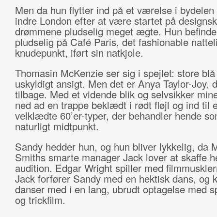
Men da hun flytter ind på et værelse i bydelen
indre London efter at være startet på designsko
drømmene pludselig meget ægte. Hun befinder
pludselig på Café Paris, det fashionable nattel
knudepunkt, iført sin natkjole.
Thomasin McKenzie ser sig i spejlet: store blå 
uskyldigt ansigt. Men det er Anya Taylor-Joy, de
tilbage. Med et vidende blik og selvsikker min
ned ad en trappe beklædt i rødt fløjl og ind til 
velklædte 60’er-typer, der behandler hende so
naturligt midtpunkt.
Sandy hedder hun, og hun bliver lykkelig, da 
Smiths smarte manager Jack lover at skaffe 
audition. Edgar Wright spiller med filmmuskler
Jack forfører Sandy med en hektisk dans, og 
danser med i en lang, ubrudt optagelse med s
og trickfilm.