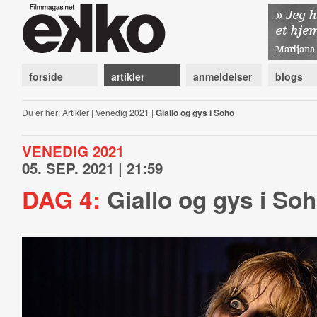
forside
artikler
anmeldelser
blogs
Du er her:
Artikler
|
Venedig 2021
|
Giallo og gys i Soho
VENEDIG 2021
05. SEP. 2021 | 21:59
DAG 4:
Giallo og gys i So