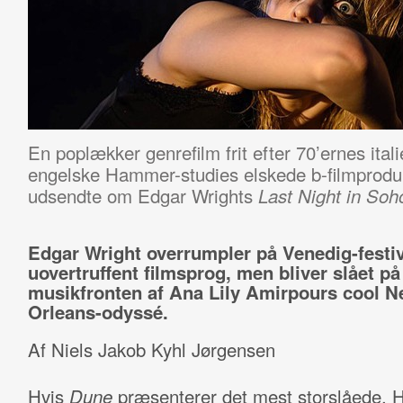
En poplækker genrefilm frit efter 70’ernes itali
engelske Hammer-studies elskede b-filmproduk
udsendte om Edgar Wrights
Last Night in Soh
Edgar Wright overrumpler på Venedig-festi
uovertruffent filmsprog, men bliver slået på
musikfronten af Ana Lily Amirpours cool 
Orleans-odyssé.
Af Niels Jakob Kyhl Jørgensen
Hvis
Dune
præsenterer det mest storslåede, 