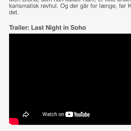
karismatisk røvhul. Og der går for længe, før 
det.
Trailer: Last Night in Soho