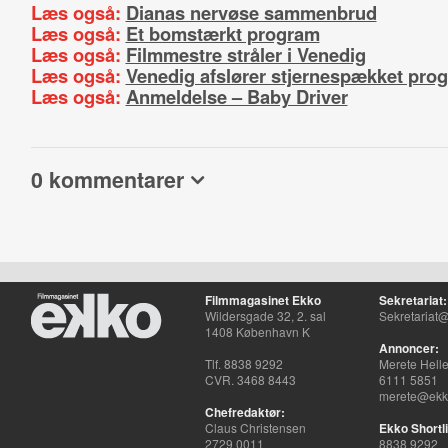
Læs også:
Dianas nervøse sammenbrud
Læs også:
Et bomstærkt program
Læs også:
Filmmestre stråler i Venedig
Læs også:
Venedig afslører stjernespækket pro
Læs også:
Anmeldelse – Baby Driver
0 kommentarer
Filmmagasinet Ekko
Sekretariat:
Wildersgade 32, 2. sal
Sekretariat@
1408 København K
Annoncer:
Tlf. 8838 9292
Merete Hell
CVR. 3468 8443
6111 5851
merete@ekko
Chefredaktør:
Claus Christensen
Ekko Shortli
2729 0011
8838 9292