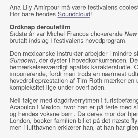
Ana Lily Amirpour må være festivalens coolest
Hør bare hendes
Soundcloud
!
Ordknap deroutefilm
Sidste år var Michel Francos chokerende
New 
brutalt indslag i festivalens hovedprogram.
Den mexicanske instruktør arbejder i mindre sk
Sundown
, der dyster i hovedkonkurrencen. Det
bemærkelsesværdigt apatisk karakterstudie. 
imponerende, fordi man trods en nærmest udt
hovedrollepræstation af Tim Roth mærker en u
kompleksitet lige under overfladen.
Neil følger med dagdriverrytmen i turistbefæn
Acapulco i Mexico, hvor han er på ferie med si
og hendes voksne børn. Da deres mor dør hj
London, booker familien billet på det næste fl
men i lufthavnen erklærer han, at han har glem