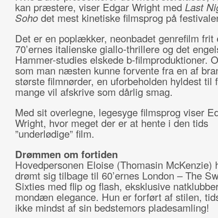
kan præstere, viser Edgar Wright med
Last Ni
Soho
det mest kinetiske filmsprog på festival
Det er en poplækker, neonbadet genrefilm frit 
70’ernes italienske giallo-thrillere og det enge
Hammer-studies elskede b-filmproduktioner. 
som man næsten kunne forvente fra en af br
største filmnørder, en uforbeholden hyldest til f
mange vil afskrive som dårlig smag.
Med sit overlegne, legesyge filmsprog viser E
Wright, hvor meget der er at hente i den tids
”underlødige” film.
Drømmen om fortiden
Hovedpersonen Eloise (Thomasin McKenzie) ha
drømt sig tilbage til 60’ernes London – The S
Sixties med flip og flash, eksklusive natklubbe
mondæn elegance. Hun er forført af stilen, ti
ikke mindst af sin bedstemors pladesamling!