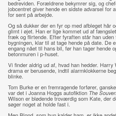
bedreviden. Forældrene bekymrer sig, og che
jobcentret giver hende en sidste advarsel for
for sent på arbejde.
Og så dukker der en fyr op med afbleget hår og 
glimt i øjet. Han er lige kommet ud af fængslet 
fræk og flirtende. Efter fyraften står han uden 
bygningen, klar til at tage hende på date. De e
engang nået til hans bil, før han tager hende 
betonmuren i p-huset.
Vi finder aldrig ud af, hvad han hedder. Harry 
drama er berusende, indtil alarmklokkerne beg
blinke.
Tom Burke er en fremragende forfører, gansk
var det i Joanna Hoggs autofiktion
The Souveni
Wilson er blødende troværdig som Kate, der d
søger noget at holde fast i.
Men Blond, som hun kalder ham, er ikke andet