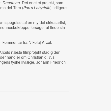
en
Deadman
. Det er et et projekt, som
rmo del Toro (
Pan's Labyrinth
) tidligere
om spøgelset af en myrdet cirkusartist,
menneskekroppe forsøger at finde sin
n kommentar fra Nikolaj Arcel.
Arcels næste filmprojekt stadig den
 der handler om Christian d. 7.’s
ongens tyske livlæge, Johann Friedrich