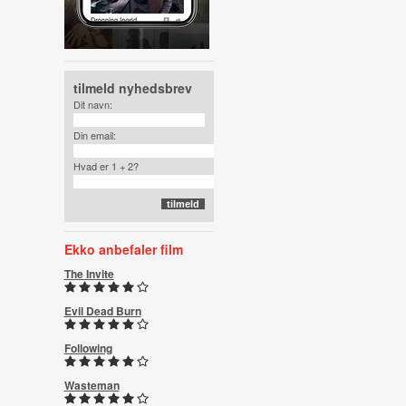
tilmeld nyhedsbrev
Dit navn:
Din email:
Hvad er 1 + 2?
Ekko anbefaler film
The Invite
Evil Dead Burn
Following
Wasteman