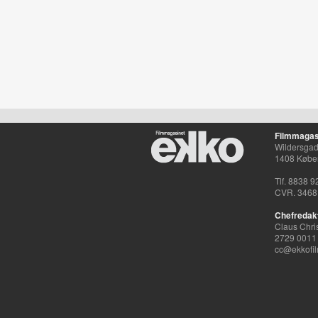
Filmmagas
Wildersgade
1408 Købe
Tlf. 8838 9
CVR. 3468
Chefredak
Claus Chri
2729 0011
cc@ekkofil