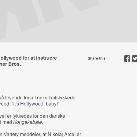
Hollywood for at instruere
Share this
ner Bros.
 så levende fortalt om sit mislykkede
wood: ”
It's Hollywood, baby!
”
gevel er lykkedes for den danske
hit med
Kongekabale
.
ariety meddeler, at Nikolaj Arcel er