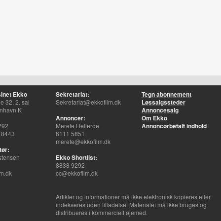
inet Ekko
Sekretariat:
Tegn abonnement
 32, 2. sal
Sekretariat@ekkofilm.dk
Løssalgssteder
nhavn K
Annoncesalg
Annoncer:
Om Ekko
292
Merete Hellerøe
Annoncørbetalt indhold
 8443
6111 5851
merete@ekkofilm.dk
tør:
stensen
Ekko Shortlist:
8838 9292
m.dk
cc@ekkofilm.dk
Artikler og informationer må ikke elektronisk kopieres eller
indekseres uden tilladelse. Materialet må ikke bruges og
distribueres i kommercielt øjemed.