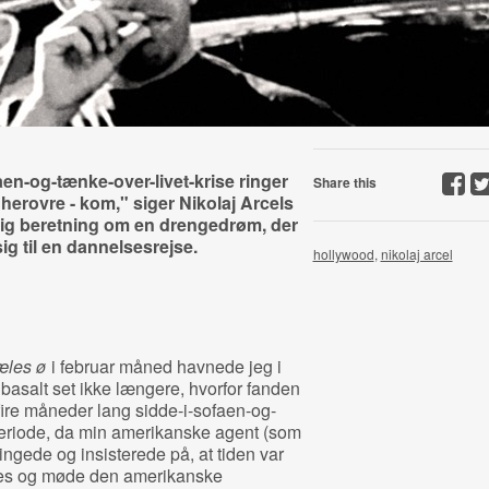
aen-og-tænke-over-livet-krise ringer
Share this
 herovre - kom," siger Nikolaj Arcels
ig beretning om en drengedrøm, der
sig til en dannelsesrejse.
hollywood
,
nikolaj arcel
æles ø
i februar måned havnede jeg i
e basalt set ikke længere, hvorfor fanden
 fire måneder lang sidde-i-sofaen-og-
periode, da min amerikanske agent (som
ringede og insisterede på, at tiden var
les og møde den amerikanske