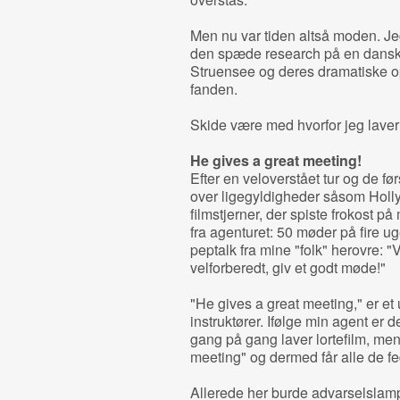
Men nu var tiden altså moden. Je
den spæde research på en dansk 
Struensee og deres dramatiske o
fanden.
Skide være med hvorfor jeg laver 
He gives a great meeting!
Efter en veloverstået tur og de f
over ligegyldigheder såsom Hollyw
filmstjerner, der spiste frokost p
fra agenturet: 50 møder på fire ug
peptalk fra mine "folk" herovre: 
velforberedt, giv et godt møde!"
"He gives a great meeting," er et
instruktører. Ifølge min agent er d
gang på gang laver lortefilm, men
meeting" og dermed får alle de fe
Allerede her burde advarselslamp