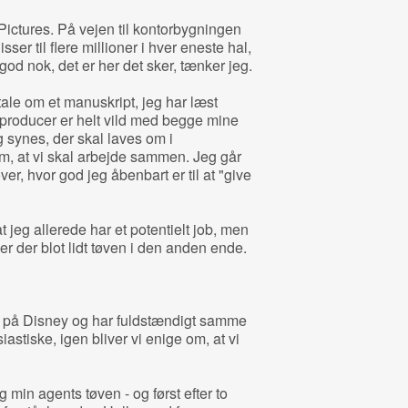
Pictures. På vejen til kontorbygningen
sser til flere millioner i hver eneste hal,
od nok, det er her det sker, tænker jeg.
 tale om et manuskript, jeg har læst
 producer er helt vild med begge mine
g synes, der skal laves om i
om, at vi skal arbejde sammen. Jeg går
ver, hvor god jeg åbenbart er til at "give
at jeg allerede har et potentielt job, men
 er der blot lidt tøven i den anden ende.
e på Disney og har fuldstændigt samme
astiske, igen bliver vi enige om, at vi
g min agents tøven - og først efter to