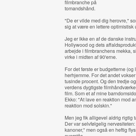
filmbranche på
tomandshånd.
"De er vilde med dig herovre," s
sig at være en lettere optimistisk
Jeg er ikke en af de danske instr
Hollywood og dets affaldsprodukt
arbejde i filmbranchens mekka, s
virke i midten af 90'erne.
For det første er budgetterne (o
herhjemme. For det andet vokser
tusinde procent. Og den tredje og v
verdens dygtigste filmhåndværker
film. Som et af mine barndomsido
Ekko: "At lave en reaktion mod ame
reaktion mod solskin."
Men jeg fik alligevel aldrig rigti
Der var selvfølgelig nervøsiteten:
kanoner," men også en heftig flysk
overstås.