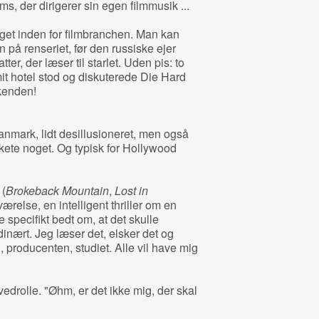
, der dirigerer sin egen filmmusik ...
noget inden for filmbranchen. Man kan
på renseriet, før den russiske ejer
er, der læser til starlet. Uden pis: to
t hotel stod og diskuterede Die Hard
ekenden!
 Danmark, lidt desillusioneret, men også
skete noget. Og typisk for Hollywood
 (
Brokeback Mountain
,
Lost in
ærelse, en intelligent thriller om en
specifikt bedt om, at det skulle
rdinært. Jeg læser det, elsker det og
producenten, studiet. Alle vil have mig
vedrolle. "Øhm, er det ikke mig, der skal