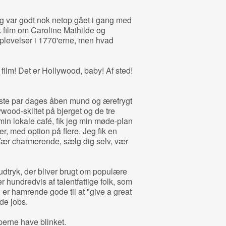
g var godt nok netop gået i gang med
film om Caroline Mathilde og
plevelser i 1770'erne, men hvad
film! Det er Hollywood, baby! Af sted!
ørste par dages åben mund og ærefrygt
ood-skiltet på bjerget og de tre
å min lokale café, fik jeg min møde-plan
er, med option på flere. Jeg fik en
"Vær charmerende, sælg dig selv, vær
 udtryk, der bliver brugt om populære
er hundredvis af talentfattige folk, som
 er hamrende gode til at "give a great
de jobs.
erne have blinket.