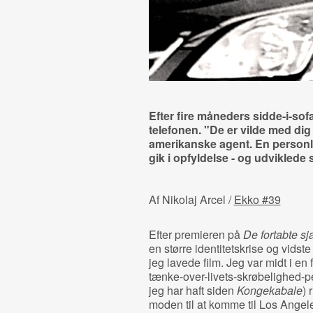
Efter fire måneders sidde-i-sof
telefonen. "De er vilde med dig
amerikanske agent. En personl
gik i opfyldelse - og udviklede 
Af Nikolaj Arcel /
Ekko #39
Efter premieren på
De fortabte sj
en større identitetskrise og vidst
jeg lavede film. Jeg var midt i en
tænke-over-livets-skrøbelighed-
jeg har haft siden
Kongekabale
) 
moden til at komme til Los Ange