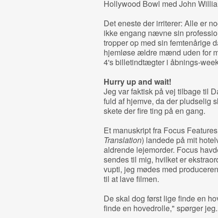
Hollywood Bowl med John Williams
Det eneste der irriterer: Alle er 
ikke engang nævne sin profession 
tropper op med sin femtenårige datt
hjemløse ældre mænd uden for mi
4's billetindtægter i åbnings-we
Hurry up and wait!
Jeg var faktisk på vej tilbage til
fuld af hjemve, da der pludselig 
skete der fire ting på en gang.
Et manuskript fra Focus Features
Translation
) landede på mit hotelv
aldrende lejemorder. Focus havde 
sendes til mig, hvilket er ekstrao
vupti, jeg mødes med produceren, 
til at lave filmen.
De skal dog først lige finde en ho
finde en hovedrolle," spørger jeg.