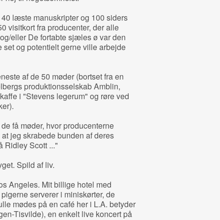
40 læste manuskripter og 100 siders
 visitkort fra producenter, der alle
/eller De fortabte sjæles ø var den
set og potentielt gerne ville arbejde
t eneste af de 50 møder (bortset fra en
lbergs produktionsselskab Amblin,
e kaffe i "Stevens legerum" og røre ved
er).
il de få møder, hvor producenterne
, at jeg skrabede bunden af deres
 Ridley Scott ..."
et. Spild af liv.
Los Angeles. Mit billige hotel med
pigerne serverer i miniskørter, de
ulle mødes på en café her i L.A. betyder
ggen-Tisvilde), en enkelt live koncert på