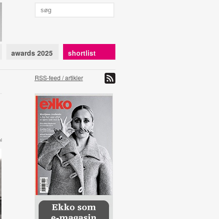
awards 2025
shortlist
RSS-feed / artikler
l