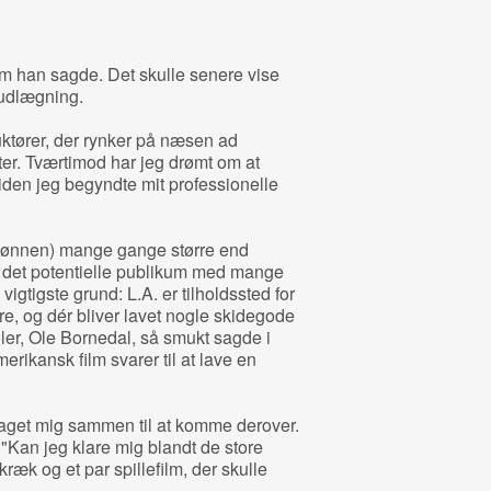
om han sagde. Det skulle senere vise
 udlægning.
uktører, der rynker på næsen ad
er. Tværtimod har jeg drømt om at
iden jeg begyndte mit professionelle
g lønnen) mange gange større end
 det potentielle publikum med mange
igtigste grund: L.A. er tilholdssted for
e, og dér bliver lavet nogle skidegode
ler, Ole Bornedal, så smukt sagde i
rikansk film svarer til at lave en
g taget mig sammen til at komme derover.
 "Kan jeg klare mig blandt de store
ræk og et par spillefilm, der skulle