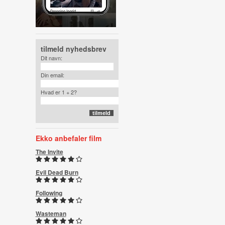
tilmeld nyhedsbrev
Dit navn:
Din email:
Hvad er 1 + 2?
Ekko anbefaler film
The Invite
Evil Dead Burn
Following
Wasteman