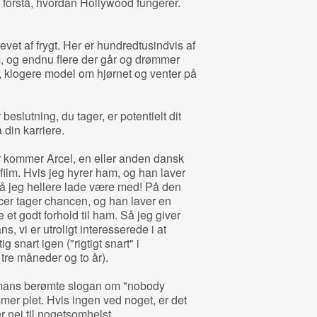
forstå, hvordan Hollywood fungerer.
vet af frygt. Her er hundredtusindvis af
, og endnu flere der går og drømmer
e, klogere model om hjørnet og venter på
eslutning, du tager, er potentielt dit
 din karriere.
er kommer Arcel, en eller anden dansk
 film. Hvis jeg hyrer ham, og han laver
 må jeg hellere lade være med! På den
er tager chancen, og han laver en
et godt forhold til ham. Så jeg giver
s, vi er utroligt interesserede i at
g snart igen ("rigtigt snart" i
re måneder og to år).
dmans berømte slogan om "nobody
er plet. Hvis ingen ved noget, er det
er nej til nogetsomhelst.