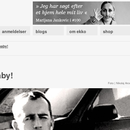
anmeldelser
blogs
om ekko
shop
baby!
aby!
Foto | Nikolaj Arce