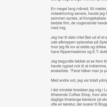
En meget lang måned, 50 møder, 
noteskrivning senere, havde jeg 50
sammen syntes, at Kongekabale og
bedste film, de nogensinde havde 
med mig.
Jeg har til dato intet fået ud af e
ude-afkroppen-oplevelse på Spie
hvor jeg fik lov at sidde og drikk
hans flippermaskiner og E.T.-dukk
Jeg begyndte faktisk at se frem t
havde rygrad nok til at indrømme
ønskeliste. "Først håber man jo på
Med andre ord, jeg var totalt ydmyg
I det mindste forelsker jeg mig i 
tilhørende Coffee Shop, hvor alle 
daglige timelange køreture (at sk
ofte en køretur, der svarer til Bry