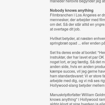
måneder herovre begynder jeg at 
Nobody knows anything
Filmbranchen i Los Angeles er dre
mennesker, der arbejder med film
om det. Så der står altid en yngr
at overtage dit job.
Hvilket betyder, at næsten enhver b
springbræt opad ... eller enden på
Set fra deres ende af bordet: "H
instruktør, der har lavet et par OK
noget lort, er jeg færdig. Så det
anden side, hvis en anden produc
kæmpe succes, vil jeg gerne have 
ham standardsvaret: Vi er store fan
arbejde med dig, og vi må ses rigti
Hollywood-slang betyder mellem t
Manuskriptforfatter William Gol
knows anything" i Hollywood ramm
aldrig klogt at sige hverken ja ell