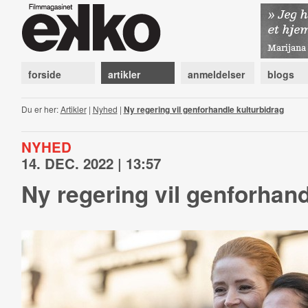
forside
artikler
anmeldelser
blogs
Du er her:
Artikler
|
Nyhed
|
Ny regering vil genforhandle kulturbidrag
NYHED
14. DEC. 2022 | 13:57
Ny regering vil genforhand