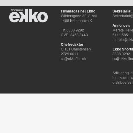
Filmmagasinet Ekko
Sekretariat:
Wildersgade 32, 2. sal
Sekretariat@
1408 København K
Annoncer:
Tlf. 8838 9292
Merete Hell
CVR. 3468 8443
6111 5851
merete@ekko
Chefredaktør:
Claus Christensen
Ekko Shortli
2729 0011
8838 9292
cc@ekkofilm.dk
cc@ekkofilm
Artikler og i
indekseres u
distribueres