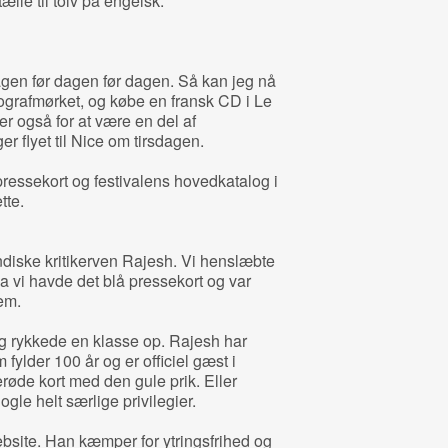
tælle til tolv på engelsk.
en før dagen før dagen. Så kan jeg nå
 biografmørket, og købe en fransk CD i Le
r også for at være en del af
r flyet til Nice om tirsdagen.
ressekort og festivalens hovedkatalog i
tte.
ndiske kritikerven Rajesh. Vi henslæbte
a vi havde det blå pressekort og var
em.
 og rykkede en klasse op. Rajesh har
m fylder 100 år og er officiel gæst i
røde kort med den gule prik. Eller
gle helt særlige privilegier.
ebsite. Han kæmper for ytringsfrihed og