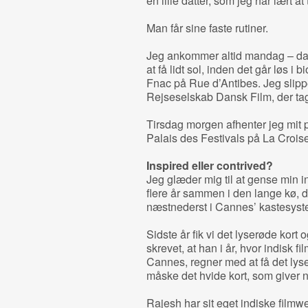
en lille datter, som jeg har lært at 
Man får sine faste rutiner.
Jeg ankommer altid mandag – dag
at få lidt sol, inden det går løs i
Fnac på Rue d’Antibes. Jeg slippe
Rejseselskab Dansk Film, der tage
Tirsdag morgen afhenter jeg mit p
Palais des Festivals på La Croise
Inspired eller contrived?
Jeg glæder mig til at gense min i
flere år sammen i den lange kø, d
næstnederst i Cannes’ kastesyst
Sidste år fik vi det lyserøde kort
skrevet, at han i år, hvor indisk fil
Cannes, regner med at få det lyse
måske det hvide kort, som giver no
Rajesh har sit eget indiske filmw