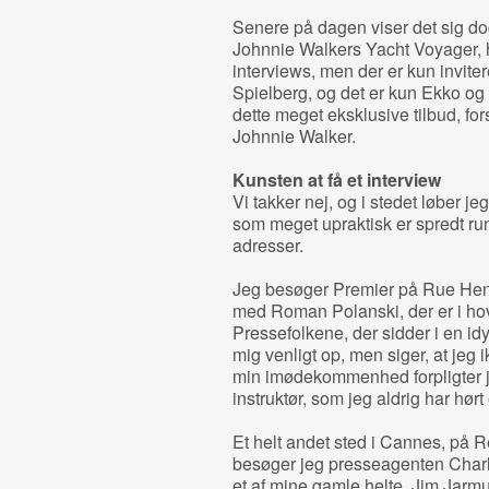
Senere på dagen viser det sig dog
Johnnie Walkers Yacht Voyager, 
interviews, men der er kun invite
Spielberg, og det er kun Ekko og
dette meget eksklusive tilbud, f
Johnnie Walker.
Kunsten at få et interview
Vi takker nej, og i stedet løber j
som meget upraktisk er spredt run
adresser.
Jeg besøger Premier på Rue Henri
med Roman Polanski, der er i 
Pressefolkene, der sidder i en i
mig venligt op, men siger, at jeg 
min imødekommenhed forpligter je
instruktør, som jeg aldrig har hørt
Et helt andet sted i Cannes, på 
besøger jeg presseagenten Charle
et af mine gamle helte, Jim Jarm