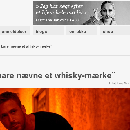
anmeldelser
blogs
om ekko
shop
l bare nævne et whisky-mærke”
bare nævne et whisky-mærke”
Foto | Larry Smit