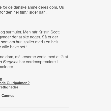
ange for de danske anmelderes dom. Os
or den her film,” siger han.
 og surmuler. Men når Kristin Scott
nder der at ske noget. Så er der
, som om hun spiller med i en helt
ville have set.”
ne dom, må læserne vente med at få at
d Forgives
har verdenspremiere i
meldere.
se
inde Guldpalmen?
rettigheder
i Cannes