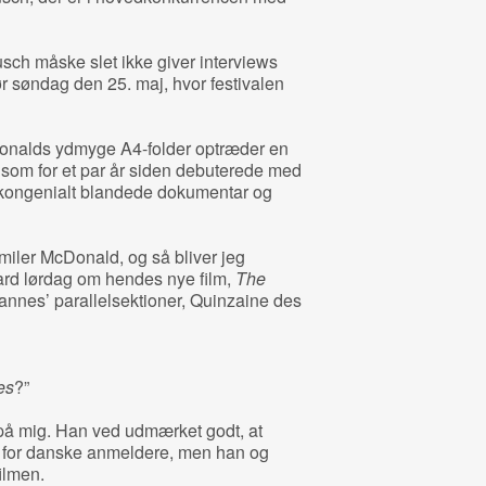
sch måske slet ikke giver interviews
ør søndag den 25. maj, hvor festivalen
Donalds ydmyge A4-folder optræder en
 som for et par år siden debuterede med
 kongenialt blandede dokumentar og
smiler McDonald, og så bliver jeg
nard lørdag om hendes nye film,
The
Cannes’ parallelsektioner, Quinzaine des
es
?”
 på mig. Han ved udmærket godt, at
t for danske anmeldere, men han og
ilmen.