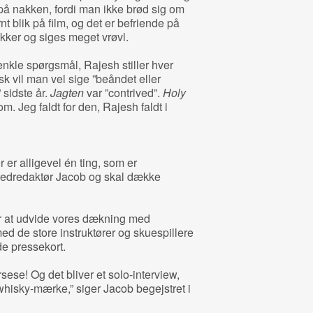
på nakken, fordi man ikke brød sig om
t blik på film, og det er befriende på
ukker og siges meget vrøvl.
enkle spørgsmål, Rajesh stiller hver
sk vil man vel sige ”beåndet eller
 sidste år.
Jagten
var ”contrived”.
Holy
m. Jeg faldt for den, Rajesh faldt i
er alligevel én ting, som er
edredaktør Jacob og skal dække
for at udvide vores dækning med
ed de store instruktører og skuespillere
de pressekort.
sese! Og det bliver et solo-interview,
whisky-mærke,” siger Jacob begejstret i