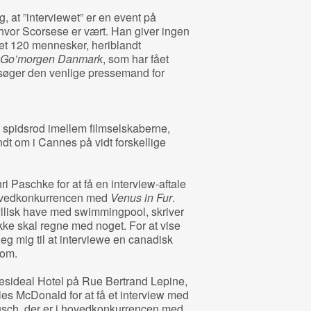
, at ”interviewet” er en event på
hvor Scorsese er vært. Han giver ingen
ret 120 mennesker, heriblandt
Go’morgen Danmark
, som har fået
orsøger den venlige pressemand for
eg spidsrod imellem filmselskaberne,
dt om i Cannes på vidt forskellige
 Paschke for at få en interview-aftale
hovedkonkurrencen med
Venus in Fur
.
dyllisk have med swimmingpool, skriver
ikke skal regne med noget. For at vise
g mig til at interviewe en canadisk
 om.
Resideal Hotel på Rue Bertrand Lepine,
s McDonald for at få et interview med
usch, der er i hovedkonkurrencen med