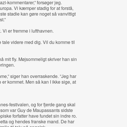
azi-kommentarer,” forsøger jeg.
uropa. Vi kæmper stadig for at forstå,
este stadie kan gøre noget så vanvittigt
t.”
 Vi er fremme i lufthavnen.
ne tale videre med dig. Vil du komme til
 nå mit fly. Møjsommeligt skriver han sin
eringen.
omme,” siger han overraskende. ”Jeg har
o er kommet. Men så kan I ikke sige, at
nes-festivalen, og for fjerde gang skal
e, som var Guy de Maupassants sidste
iske forfatter have fundet sin indre ro.
abetta og hendes franske mand. De har