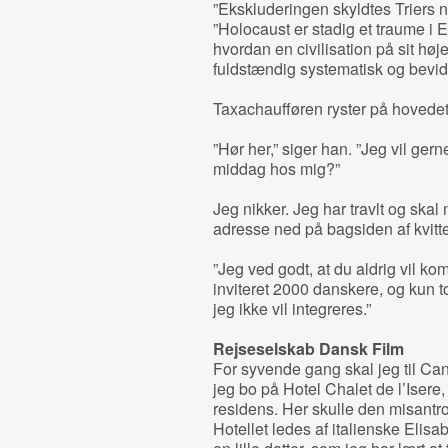
”Ekskluderingen skyldtes Triers n
”Holocaust er stadig et traume i E
hvordan en civilisation på sit høj
fuldstændig systematisk og bevids
Taxachaufføren ryster på hovedet.
”Hør her,” siger han. ”Jeg vil ger
middag hos mig?”
Jeg nikker. Jeg har travlt og skal
adresse ned på bagsiden af kvitt
”Jeg ved godt, at du aldrig vil k
inviteret 2000 danskere, og kun t
jeg ikke vil integreres.”
Rejseselskab Dansk Film
For syvende gang skal jeg til Can
jeg bo på Hotel Chalet de l’Iser
residens. Her skulle den misantrop
Hotellet ledes af italienske Elis