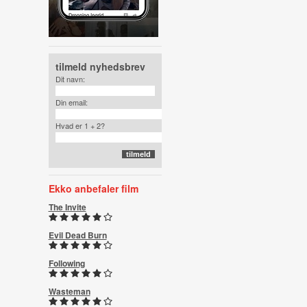
tilmeld nyhedsbrev
Dit navn:
Din email:
Hvad er 1 + 2?
Ekko anbefaler film
The Invite
Evil Dead Burn
Following
Wasteman