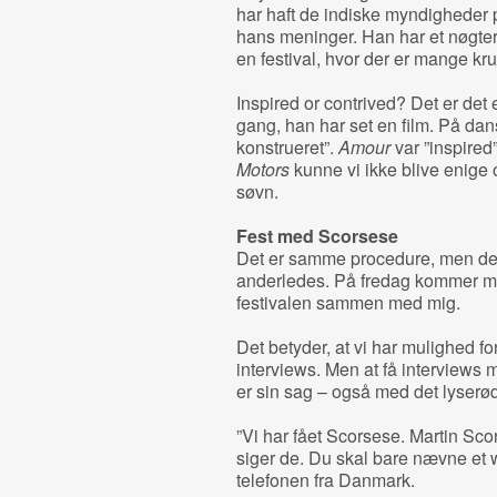
har haft de indiske myndigheder 
hans meninger. Han har et nøgtern
en festival, hvor der er mange kr
Inspired or contrived? Det er det 
gang, han har set en film. På dan
konstrueret”.
Amour
var ”inspired”
Motors
kunne vi ikke blive enige o
søvn.
Fest med Scorsese
Det er samme procedure, men der 
anderledes. På fredag kommer m
festivalen sammen med mig.
Det betyder, at vi har mulighed 
interviews. Men at få interviews m
er sin sag – også med det lyserø
”Vi har fået Scorsese. Martin Scor
siger de. Du skal bare nævne et 
telefonen fra Danmark.