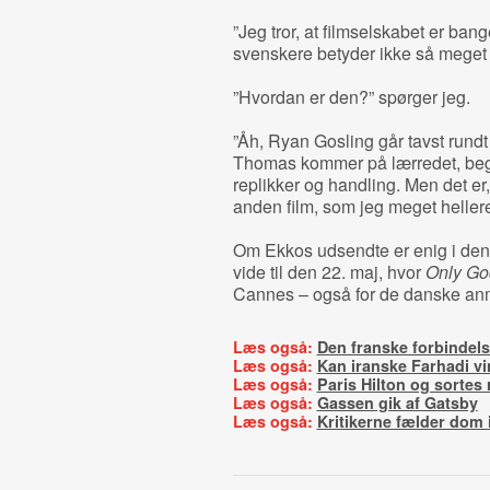
”Jeg tror, at filmselskabet er b
svenskere betyder ikke så meget f
”Hvordan er den?” spørger jeg.
”Åh, Ryan Gosling går tavst rundt
Thomas kommer på lærredet, begy
replikker og handling. Men det er
anden film, som jeg meget hellere 
Om Ekkos udsendte er enig i den
vide til den 22. maj, hvor
Only Go
Cannes – også for de danske an
Læs også:
Den franske forbindel
Læs også:
Kan iranske Farhadi v
Læs også:
Paris Hilton og sortes 
Læs også:
Gassen gik af Gatsby
Læs også:
Kritikerne fælder dom 