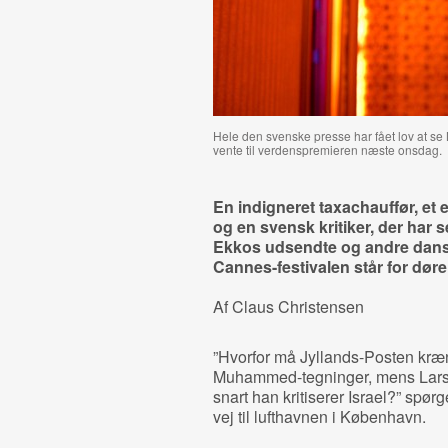
Hele den svenske presse har fået lov at s
vente til verdenspremieren næste onsdag.
En indigneret taxachauffør, et 
og en svensk kritiker, der har 
Ekkos udsendte og andre dansk
Cannes-festivalen står for døre
Af Claus Christensen
”Hvorfor må Jyllands-Posten kræ
Muhammed-tegninger, mens Lars v
snart han kritiserer Israel?” spør
vej til lufthavnen i København.