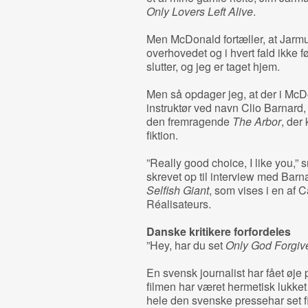
Only Lovers Left Alive
.
Men McDonald fortæller, at Jarmu
overhovedet og i hvert fald ikke f
slutter, og jeg er taget hjem.
Men så opdager jeg, at der i Mc
instruktør ved navn Clio Barnard,
den fremragende
The Arbor
, der
fiktion.
”Really good choice, I like you,” 
skrevet op til interview med Bar
Selfish Giant
, som vises i en af 
Réalisateurs.
Danske kritikere forfordeles
”Hey, har du set
Only God Forgiv
En svensk journalist har fået øje
filmen har været hermetisk lukke
hele den svenske pressehar set f