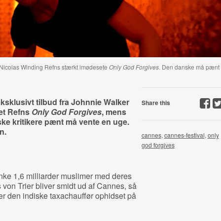
e Nicolas Winding Refns stærkt imødesete
Only God Forgives
. Den danske må pænt
eksklusivt tilbud fra Johnnie Walker
Share this
set Refns
Only God Forgives
, mens
e kritikere pænt må vente en uge.
n.
cannes
,
cannes-festival
,
only
god forgives
nke 1,6 milliarder muslimer med deres
on Trier bliver smidt ud af Cannes, så
ger den indiske taxachauffør ophidset på