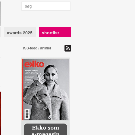
awards 2025
shortlist
RSS-feed / artikler
h