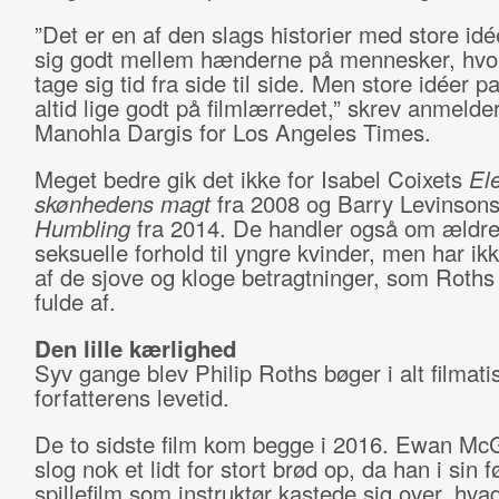
”Det er en af den slags historier med store idé
sig godt mellem hænderne på mennesker, hvo
tage sig tid fra side til side. Men store idéer p
altid lige godt på filmlærredet,” skrev anmelde
Manohla Dargis for Los Angeles Times.
Meget bedre gik det ikke for Isabel Coixets
El
skønhedens magt
fra 2008 og Barry Levinson
Humbling
fra 2014. De handler også om æld
seksuelle forhold til yngre kvinder, men har i
af de sjove og kloge betragtninger, som Roths
fulde af.
Den lille kærlighed
Syv gange blev Philip Roths bøger i alt filmatis
forfatterens levetid.
De to sidste film kom begge i 2016. Ewan Mc
slog nok et lidt for stort brød op, da han i sin f
spillefilm som instruktør kastede sig over, hva