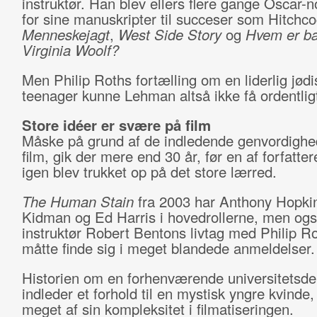
instruktør. Han blev ellers flere gange Oscar-
for sine manuskripter til succeser som Hitchc
Menneskejagt
,
West Side Story
og
Hvem er ba
Virginia Woolf?
Men Philip Roths fortælling om en liderlig jødi
teenager kunne Lehman altså ikke få ordentli
Store idéer er svære på film
Måske på grund af de indledende genvordighe
film, gik der mere end 30 år, før en af forfatte
igen blev trukket op på det store lærred.
The Human Stain
fra 2003 har Anthony Hopkin
Kidman og Ed Harris i hovedrollerne, men og
instruktør Robert Bentons livtag med Philip R
måtte finde sig i meget blandede anmeldelser.
Historien om en forhenværende universitetsde
indleder et forhold til en mystisk yngre kvinde
meget af sin kompleksitet i filmatiseringen.