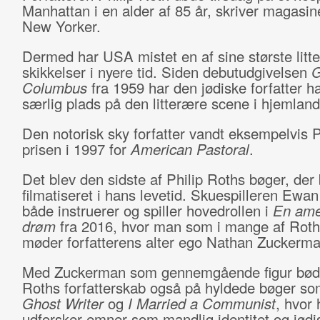
Manhattan i en alder af 85 år, skriver magasin
New Yorker.
Dermed har USA mistet en af sine største litt
skikkelser i nyere tid. Siden debutudgivelsen
G
Columbus
fra 1959 har den jødiske forfatter h
særlig plads på den litterære scene i hjemlan
Den notorisk sky forfatter vandt eksempelvis P
prisen i 1997 for
American Pastoral
.
Det blev den sidste af Philip Roths bøger, der 
filmatiseret i hans levetid. Skuespilleren Ew
både instruerer og spiller hovedrollen i
En ame
drøm
fra 2016, hvor man som i mange af Roth
møder forfatterens alter ego Nathan Zuckerm
Med Zuckerman som gennemgående figur bød 
Roths forfatterskab også på hyldede bøger s
Ghost Writer
og
I Married a Communist
, hvor
udforsker emner som mandlig identitet og jødis