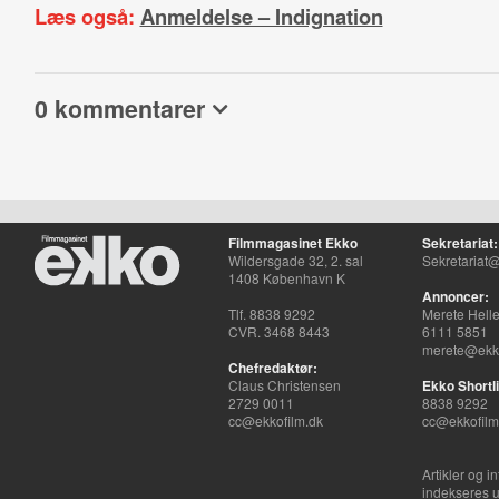
Læs også:
Anmeldelse – Indignation
0 kommentarer
Filmmagasinet Ekko
Sekretariat:
Wildersgade 32, 2. sal
Sekretariat@
1408 København K
Annoncer:
Tlf. 8838 9292
Merete Hell
CVR. 3468 8443
6111 5851
merete@ekko
Chefredaktør:
Claus Christensen
Ekko Shortli
2729 0011
8838 9292
cc@ekkofilm.dk
cc@ekkofilm
Artikler og i
indekseres u