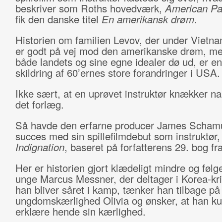
beskriver som Roths hovedværk,
American Pa
fik den danske titel
En amerikansk drøm
.
Historien om familien Levov, der under Vietna
er godt på vej mod den amerikanske drøm, me
både landets og sine egne idealer dø ud, er en
skildring af 60’ernes store forandringer i USA
Ikke sært, at en uprøvet instruktør knækker n
det forlæg.
Så havde den erfarne producer James Schamu
succes med sin spillefilmdebut som instruktør,
Indignation
, baseret på forfatterens 29. bog f
Her er historien gjort klædeligt mindre og følg
unge Marcus Messner, der deltager i Korea-kr
han bliver såret i kamp, tænker han tilbage på
ungdomskærlighed Olivia og ønsker, at han k
erklære hende sin kærlighed.