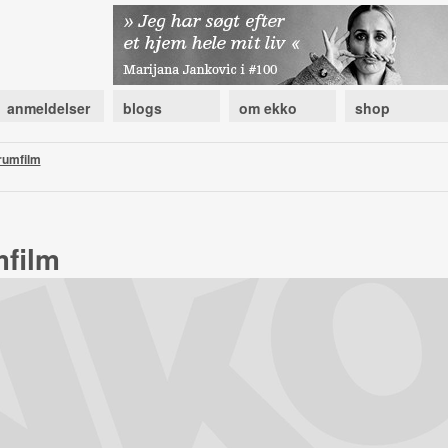
anmeldelser
blogs
om ekko
shop
 rumfilm
mfilm