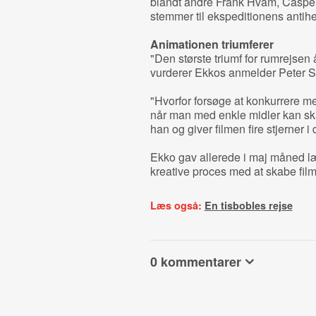
blandt andre Frank Hvam, Caspe
stemmer til ekspeditionens antihe
Animationen triumferer
"Den største triumf for rumrejsen
vurderer Ekkos anmelder Peter 
"Hvorfor forsøge at konkurrere m
når man med enkle midler kan sk
han og giver filmen fire stjerner 
Ekko gav allerede i maj måned læs
kreative proces med at skabe film
Læs også:
En tisbobles rejse
0 kommentarer