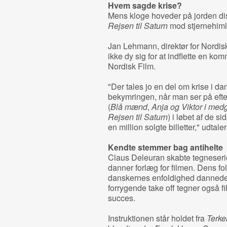
Hvem sagde krise?
Mens kloge hoveder på jorden disk
Rejsen til Saturn
mod stjernehiml
Jan Lehmann, direktør for Nordisk
ikke dy sig for at indflette en k
Nordisk Film.
"Der tales jo en del om krise i da
bekymringen, når man ser på efte
(
Blå mænd
,
Anja og Viktor i me
Rejsen til Saturn
) i løbet af de 
en million solgte billetter," udta
Kendte stemmer bag antihelte
Claus Deleuran skabte tegneser
danner forlæg for filmen. Dens fol
danskernes enfoldighed dannede
forrygende take off tegner også fi
succes.
Instruktionen står holdet fra
Terkel