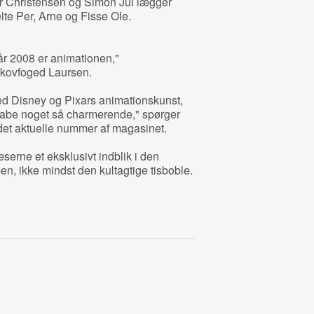
r Christensen og Simon Jul lægger
lte Per, Arne og Fisse Ole.
 år 2008 er animationen,"
Skovfoged Laursen.
ed Disney og Pixars animationskunst,
abe noget så charmerende," spørger
i det aktuelle nummer af magasinet.
erne et eksklusivt indblik i den
en, ikke mindst den kultagtige tisboble.