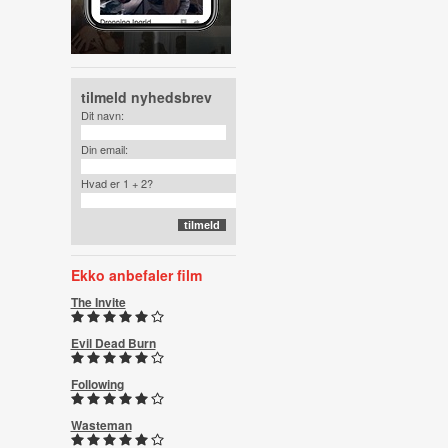
tilmeld nyhedsbrev
Dit navn:
Din email:
Hvad er 1 + 2?
Ekko anbefaler film
The Invite
Evil Dead Burn
Following
Wasteman