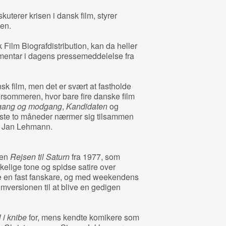
uterer krisen i dansk film, styrer
en.
 Film Biografdistribution, kan da heller
ommentar i dagens pressemeddelelse fra
nsk film, men det er svært at fastholde
rsommeren, hvor bare fire danske film
dgang og modgang
,
Kandidaten
og
sidste to måneder nærmer sig tilsammen
ler Jan Lehmann.
ien
Rejsen til Saturn
fra 1977, som
kelige tone og spidse satire over
 en fast fanskare, og med weekendens
lmversionen til at blive en gedigen
 i knibe
for, mens kendte komikere som