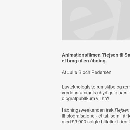
Animationsfilmen 'Rejsen til Sa
et brag af en åbning.
Af Julie Bloch Pedersen
Lavteknologiske rumskibe og ær
verdensrummets uhyrligste bæster
biografpublikum vil ha'!
I åbningsweekenden trak
Rejsen 
til biografsalene - et tal, som i å
med 93.000 solgte billetter i den