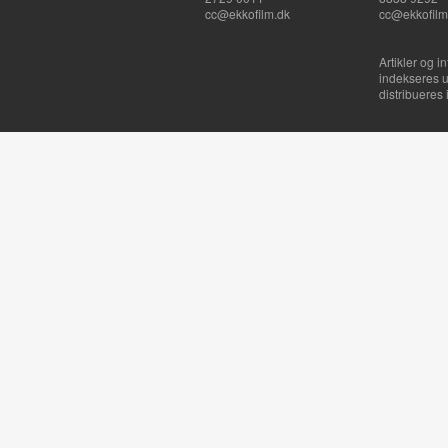
cc@ekkofilm.dk
cc@ekkofilm
Artikler og i
indekseres u
distribueres