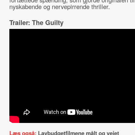
nyskabende og nervepirrende thriller.
Trailer: The Guilty
Læs også:
Lavbudgetfilmene målt og vejet