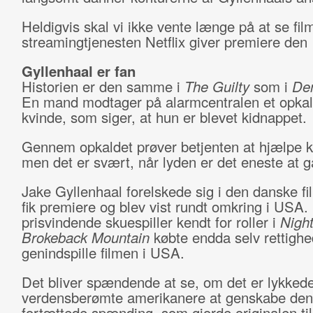
Heldigvis skal vi ikke vente længe på at se fi
streamingtjenesten Netflix giver premiere den 
Gyllenhaal er fan
Historien er den samme i
The Guilty
som i
Den
En mand modtager på alarmcentralen et opkal
kvinde, som siger, at hun er blevet kidnappet.
Gennem opkaldet prøver betjenten at hjælpe k
men det er svært, når lyden er det eneste at gå
Jake Gyllenhaal forelskede sig i den danske fi
fik premiere og blev vist rundt omkring i USA.
prisvindende skuespiller kendt for roller i
Night
Brokeback Mountain
købte endda selv rettighed
genindspille filmen i USA.
Det bliver spændende at se, om det er lykked
verdensberømte amerikanere at genskabe den
fortættede spænding, som gjorde originalen til