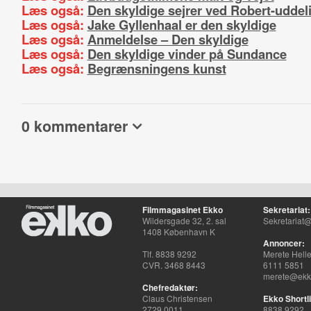
Læs også:
Den skyldige sejrer ved Robert-uddel
Læs også:
Jake Gyllenhaal er den skyldige
Læs også:
Anmeldelse – Den skyldige
Læs også:
Den skyldige vinder på Sundance
Læs også:
Begrænsningens kunst
0 kommentarer
Filmmagasinet Ekko
Sekretariat:
Wildersgade 32, 2. sal
Sekretariat@
1408 København K
Annoncer:
Tlf. 8838 9292
Merete Hell
CVR. 3468 8443
6111 5851
merete@ekko
Chefredaktør:
Claus Christensen
Ekko Shortli
2729 0011
8838 9292