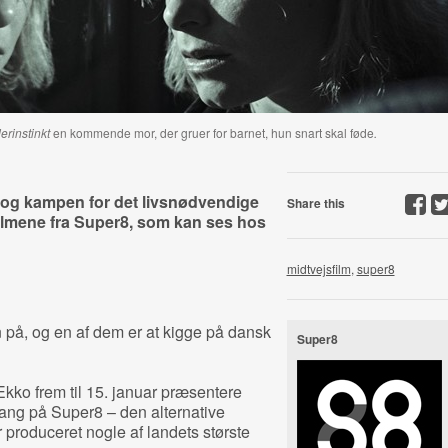
rinstinkt
en kommende mor, der gruer for barnet, hun snart skal føde
.
iv og kampen for det livsnødvendige
Share this
ilmene fra Super8, som kan ses hos
midtvejsfilm
,
super8
 på, og en af dem er at kigge på dansk
Super8
Ekko frem til 15. januar præsentere
gang på Super8 – den alternative
produceret nogle af landets største