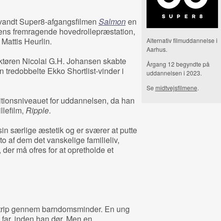
 vandt Super8-afgangsfilmen
Salmon
en
ens fremragende hovedrollepræstation,
 Mattis Heurlin.
Alternativ filmuddannelse i
Aarhus.
uktøren Nicolai G.H. Johansen skabte
Årgang 12 begyndte på
 tredobbelte Ekko Shortlist-vinder i
uddannelsen i 2023.
Se
midtvejsfilmene
.
ionsniveauet for uddannelsen, da han
llefilm,
Ripple
.
sin særlige æstetik og er sværer at putte
o af dem det vanskelige familieliv,
der må ofres for at opretholde et
adtrip gennem barndomsminder. En ung
n far, inden han dør. Men en