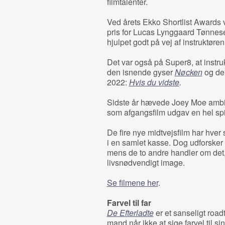
filmtalenter.
Ved årets Ekko Shortlist Awards
pris for Lucas Lynggaard Tønnes
hjulpet godt på vej af instruktøren
Det var også på Super8, at instr
den isnende gyser
Nøcken
og den
2022:
Hvis du vidste
.
Sidste år hævede Joey Moe ambit
som afgangsfilm udgav en hel spi
De fire nye midtvejsfilm har hver 
i en samlet kasse. Dog udforsker t
mens de to andre handler om det, 
livsnødvendigt image.
Se filmene her
.
Farvel til far
De Efterladte
er et sanseligt ro
mand når ikke at sige farvel til si