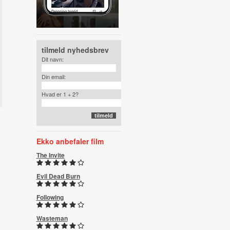
tilmeld nyhedsbrev
Dit navn:
Din email:
Hvad er 1 + 2?
Ekko anbefaler film
The Invite
Evil Dead Burn
Following
Wasteman