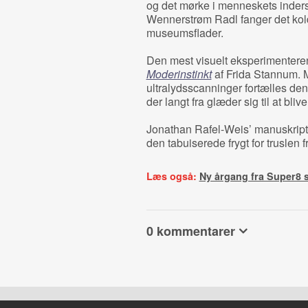
og det mørke i menneskets inders
Wennerstrøm Radl fanger det kold
museumsflader.
Den mest visuelt eksperimenteren
Moderinstinkt
af Frida Stannum.
ultralydsscanninger fortælles den
der langt fra glæder sig til at bliv
Jonathan Rafel-Weis’ manuskript 
den tabuiserede frygt for truslen f
Læs også:
Ny årgang fra Super8 
0 kommentarer