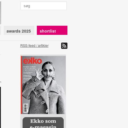
awards 2025
shortlist
RSS-feed / artikler
n