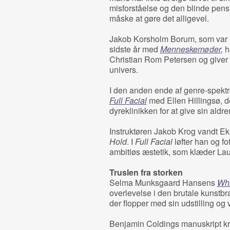
misforståelse og den blinde pens
måske at gøre det alligevel.
Jakob Korsholm Borum, som var n
sidste år med
Menneskemøder
,
ha
Christian Rom Petersen og giver pl
univers.
I den anden ende af genre-spektre
Full Facial
med Ellen Hillingsø, de
dyreklinikken for at give sin ald
Instruktøren Jakob Krog vandt E
Hold
. I
Full Facial
løfter han og f
ambitiøs æstetik, som klæder La
Truslen fra storken
Selma Munksgaard Hansens
Whi
overlevelse i den brutale kunstbr
der flopper med sin udstilling og vi
Benjamin Coldings manuskript kri