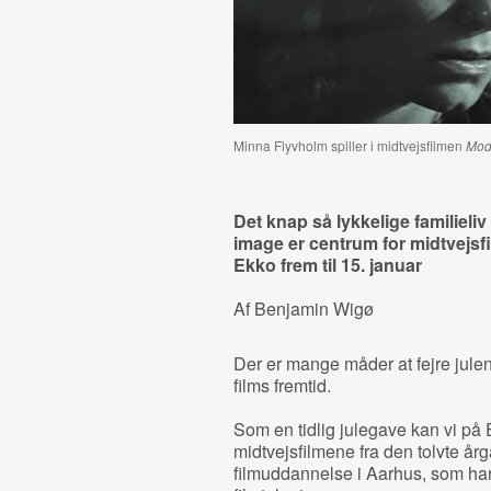
Minna Flyvholm spiller
i midtvejsfilmen
Mode
Det knap så lykkelige familiel
image er centrum for midtvejsf
Ekko frem til 15. januar
Af Benjamin Wigø
Der er mange måder at fejre julen
films fremtid.
Som en tidlig julegave kan vi på 
midtvejsfilmene fra den tolvte år
filmuddannelse i Aarhus, som har 