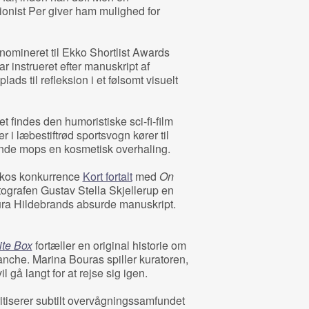
ionist Per giver ham mulighed for
omineret til Ekko Shortlist Awards
r instrueret efter manuskript af
ads til refleksion i et følsomt visuelt
t findes den humoristiske sci-fi-film
r i læbestiftrød sportsvogn kører til
rende mops en kosmetisk overhaling.
kkos konkurrence
Kort fortalt
med
On
otografen Gustav Stella Skjellerup en
ura Hildebrands absurde manuskript.
te Box
fortæller en original historie om
anche. Marina Bouras spiller kuratoren,
l gå langt for at rejse sig igen.
tiserer subtilt overvågningssamfundet