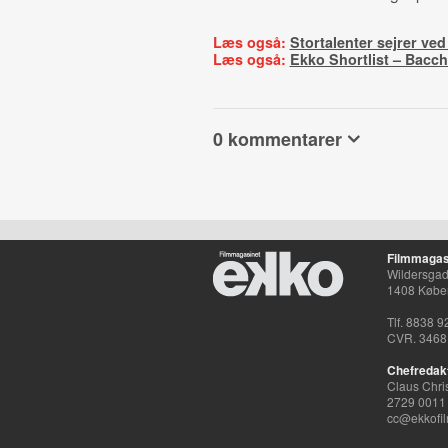
Læs også:
Stortalenter sejrer ve
Læs også:
Ekko Shortlist – Bacc
0 kommentarer
Filmmagas
Wildersgade
1408 Købe
Tlf. 8838 9
CVR. 3468
Chefredak
Claus Chri
2729 0011
cc@ekkofil