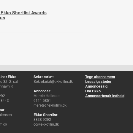
d Ekko Shortlist Awards
hus
inet Ekko
Sekretariat:
Tegn abonnement
 32, 2. sal
Sekretariat@ekkofilm.dk
Løssalgssteder
nhavn K
Annoncesalg
Annoncer:
Om Ekko
292
Merete Hellerøe
Annoncørbetalt indhold
 8443
6111 5851
merete@ekkofilm.dk
tør:
stensen
Ekko Shortlist:
8838 9292
m.dk
cc@ekkofilm.dk