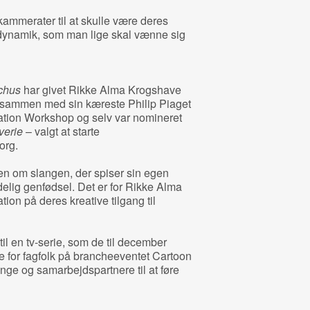
ammerater til at skulle være deres
g dynamik, som man lige skal vænne sig
chus
har givet Rikke Alma Krogshave
 sammen med sin kæreste Philip Piaget
tion Workshop og selv var nomineret
verie
– valgt at starte
org.
en om slangen, der spiser sin egen
elig genfødsel. Det er for Rikke Alma
ion på deres kreative tilgang til
til en tv-serie, som de til december
ere for fagfolk på brancheeventet Cartoon
nge og samarbejdspartnere til at føre