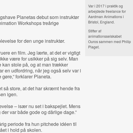
Var i 2017 i praktik og
arbejdede freelance for
gshave Planetas debut som instruktør
Aardman Animations i
Bristol, England.
nimation Workshops treårige
Stifter af
animationsselskabet
levelse for den unge instruktør.
Ouros sammen med Philip
Piaget.
ruere en film. Jeg lærte, at det er vigtigt
 ikke være for usikker på sig selv. Man
de kan stole på, og at man trækker
ar en udfordring, når jeg også selv var i
gøre,” forklarer Planeta.
 så store, at det har skræmt hende fra
sen igen.
velse – især nu set i bakspejlet. Mens
 og der var både gode og dårlige dage.”
rig periode fra hun pitchede idéen til
gået i hold på skolen.