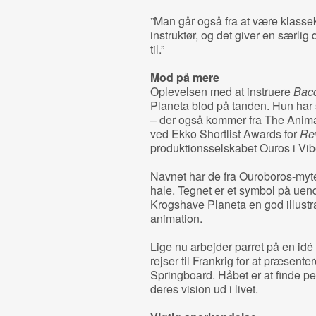
”Man går også fra at være klassek
instruktør, og det giver en særli
til.”
Mod på mere
Oplevelsen med at instruere
Bac
Planeta blod på tanden. Hun har
– der også kommer fra The Anima
ved Ekko Shortlist Awards for
Re
produktionsselskabet Ouros i Vib
Navnet har de fra Ouroboros-myt
hale. Tegnet er et symbol på uend
Krogshave Planeta en god illustrat
animation.
Lige nu arbejder parret på en idé 
rejser til Frankrig for at præsent
Springboard. Håbet er at finde pe
deres vision ud i livet.