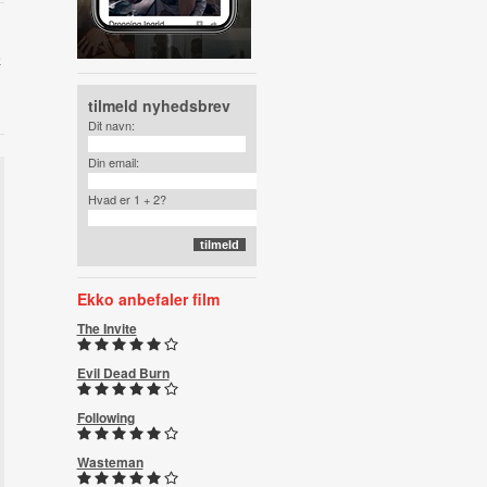
e
tilmeld nyhedsbrev
Dit navn:
Din email:
Hvad er 1 + 2?
Ekko anbefaler film
The Invite
Evil Dead Burn
Following
Wasteman