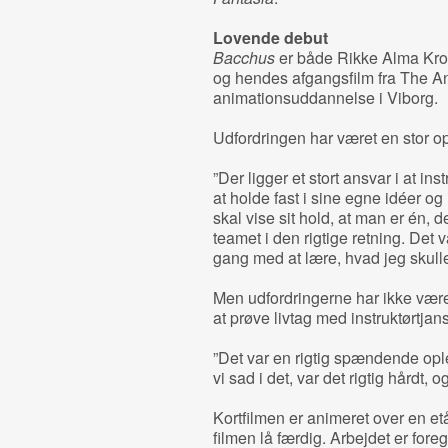
Lovende debut
Bacchus
er både Rikke Alma Kro
og hendes afgangsfilm fra The A
animationsuddannelse i Viborg.
Udfordringen har været en stor op
”Der ligger et stort ansvar i at inst
at holde fast i sine egne idéer og
skal vise sit hold, at man er én, 
teamet i den rigtige retning. Det v
gang med at lære, hvad jeg skulle 
Men udfordringerne har ikke været
at prøve livtag med instruktørtjan
”Det var en rigtig spændende ople
vi sad i det, var det rigtig hårdt,
Kortfilmen er animeret over en etå
filmen lå færdig. Arbejdet er fore