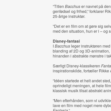
”Titlen
Bacchus
er navnet på den 
genfødsel og frihed,” forklarer R
25-årige instruktør.
”Det er en film om at gøre sig selv
med den situation, hun er i – og so
Disney-fantasi
I
Bacchus
leger instruktøren med d
blanding af 2D og 3D-animation, hv
hinanden i abstrakte mønstre i ta
Særligt Disney-klassikeren
Fanta
inspirationskilde, fortæller Rikk
”Idéen startede et helt andet sted
oprindeligt meningen, at hele film
klassisk musik tilsat abstrakt anim
”Men efterhånden, som vi udviklede
lave en film med noget mere dybde 
Fantasia
.”