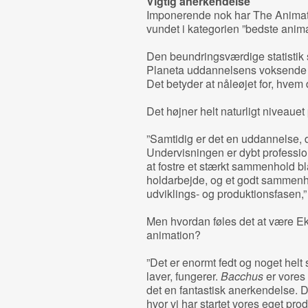
Vigtig anerkendelse
Imponerende nok har The Animat
vundet i kategorien ”bedste anim
Den beundringsværdige statistik
Planeta uddannelsens voksende p
Det betyder at nåleøjet for, hvem 
Det højner helt naturligt niveaue
”Samtidig er det en uddannelse, 
Undervisningen er dybt profession
at fostre et stærkt sammenhold bl
holdarbejde, og et godt sammenhol
udviklings- og produktionsfasen,” 
Men hvordan føles det at være Ek
animation?
”Det er enormt fedt og noget helt s
laver, fungerer.
Bacchus
er vores 
det en fantastisk anerkendelse. D
hvor vi har startet vores eget pro