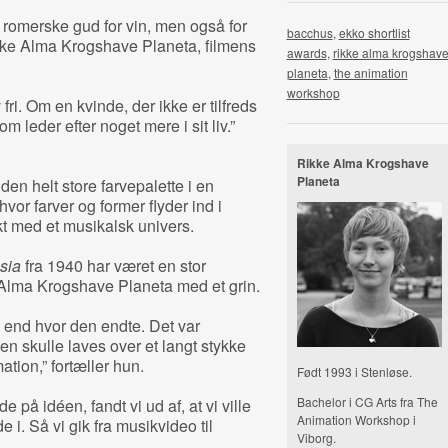
romerske gud for vin, men også for
bacchus
,
ekko shortlist
ikke Alma Krogshave Planeta, filmens
awards
,
rikke alma krogshav
planeta
,
the animation
workshop
 fri. Om en kvinde, der ikke er tilfreds
m leder efter noget mere i sit liv.”
Rikke Alma Krogshave
Planeta
en helt store farvepalette i en
or farver og former flyder ind i
kt med et musikalsk univers.
sia
fra 1940 har været en stor
e Alma Krogshave Planeta med et grin.
, end hvor den endte. Det var
en skulle laves over et langt stykke
ation,” fortæller hun.
Født 1993 i Stenløse.
Bachelor i CG Arts fra The
 på idéen, fandt vi ud af, at vi ville
Animation Workshop i
i. Så vi gik fra musikvideo til
Viborg.