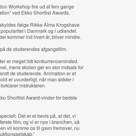
ion Workshop fire ud af fem gange
ation” ved Ekko Shortlist Awards.
 skyldes ifølge Rikke Alma Krogshave
opularitet i Danmark og i udlandet.
der kommer ind hvert år, bliver mindre.
t på de studerendes afgangsfilm.
der er meget lidt konkurrenceminded.
el, mens skolen gør en stor indsats for
andt de studerende. Animation er et
d er uvurderligt, når man sidder i
forklarer instruktøren.
ko Shortlist Award-vinder for bedste
pecielt. Det er et bevis på, at det, vi
første film, og vi er nye i branchen, så
en vil komme os til gavn fremover, nu
duktionsselskab.”