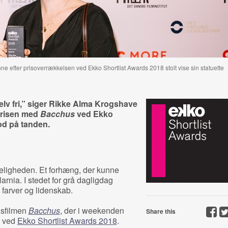
 efter prisoverrækkelsen ved Ekko Shortlist Awards 2018 stolt vise sin statuette
selv fri,” siger Rikke Alma Krogshave
prisen med
Bacchus
ved Ekko
od på tanden.
keligheden. Et forhæng, der kunne
Narnia. I stedet for grå dagligdag
 farver og lidenskab.
nsfilmen
Bacchus
, der i weekenden
Share this
n ved
Ekko Shortlist Awards 2018
.