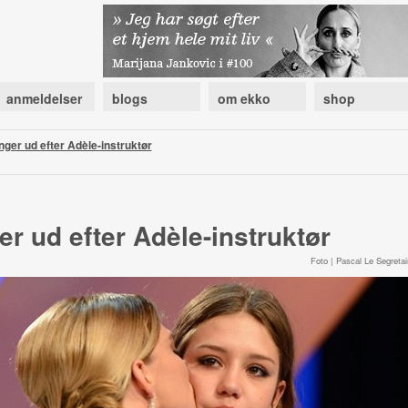
anmeldelser
blogs
om ekko
shop
nger ud efter Adèle-instruktør
er ud efter Adèle-instruktør
Foto | Pascal Le Segretai