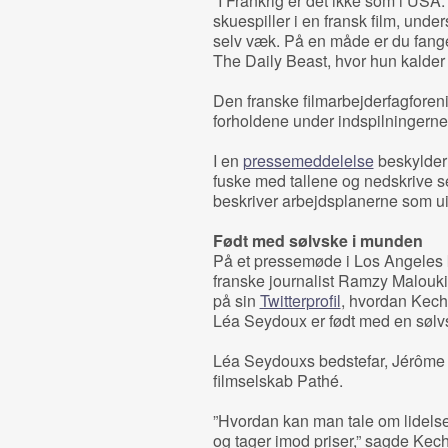
”I Frankrig er det ikke som i USA:
skuespiller i en fransk film, unde
selv væk. På en måde er du fange
The Daily Beast, hvor hun kalder 
Den franske filmarbejderfagforeni
forholdene under indspilningerne
I en
pressemeddelelse
beskylder 
fuske med tallene og nedskrive se
beskriver arbejdsplanerne som u
Født med sølvske i munden
På et pressemøde i Los Angeles
franske journalist Ramzy Malouki
på sin
Twitterprofil
, hvordan Kech
Léa Seydoux er født med en sølv
Léa Seydouxs bedstefar, Jérôme S
filmselskab Pathé.
”Hvordan kan man tale om lidelse
og tager imod priser,” sagde Ke