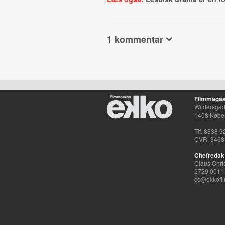
1 kommentar
Filmmagas
Wildersgade
1408 Købe
Tlf. 8838 9
CVR. 3468
Chefredak
Claus Chri
2729 0011
cc@ekkofil