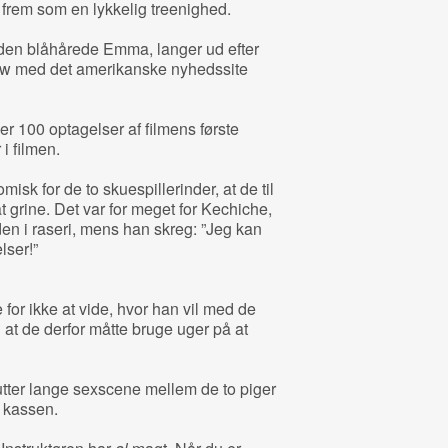
 frem som en lykkelig treenighed.
 den blåhårede Emma, langer ud efter
view med det amerikanske nyhedssite
er 100 optagelser af filmens første
i filmen.
sk for de to skuespillerinder, at de til
 grine. Det var for meget for Kechiche,
en i raseri, mens han skreg: ”Jeg kan
lser!”
or ikke at vide, hvor han vil med de
at de derfor måtte bruge uger på at
tter lange sexscene mellem de to piger
i kassen.