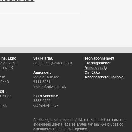
inet Ekko
Sekretariat:
Tegn abonnement
 32, 2. sal
Sekretariat@ekkofilm.dk
Løssalgssteder
nhavn K
Annoncesalg
Annoncer:
Om Ekko
292
Merete Hellerøe
Annoncørbetalt indhold
 8443
6111 5851
merete@ekkofilm.dk
tør:
stensen
Ekko Shortlist:
8838 9292
m.dk
cc@ekkofilm.dk
Artikler og informationer må ikke elektronisk kopieres eller
indekseres uden tilladelse. Materialet må ikke bruges og
distribueres i kommercielt øjemed.