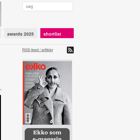
awards 2025
shortlist
RSS-feed / artikler
n