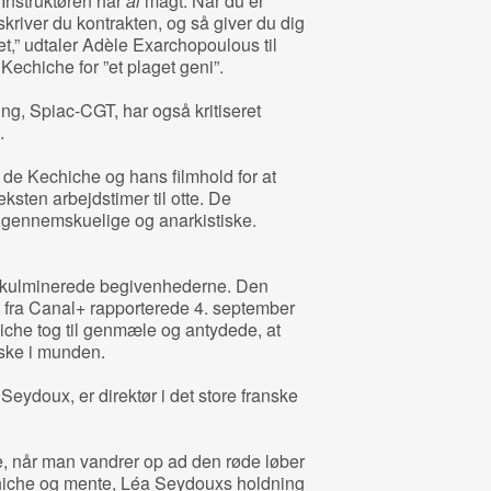
 Instruktøren har
al
magt. Når du er
rskriver du kontrakten, og så giver du dig
t,” udtaler Adèle Exarchopoulous til
Kechiche for ”et plaget geni”.
ng, Spiac-CGT, har også kritiseret
.
de Kechiche og hans filmhold for at
ksten arbejdstimer til otte. De
igennemskuelige og anarkistiske.
 kulminerede begivenhederne. Den
 fra Canal+ rapporterede 4. september
iche tog til genmæle og antydede, at
ske i munden.
eydoux, er direktør i det store franske
, når man vandrer op ad den røde løber
chiche og mente, Léa Seydouxs holdning