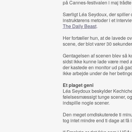
på Cannes-festivalen i maj trådte
Særligt Léa Seydoux, der spiller
instruktørens metoder i et inter
The Daily Beast
.
Her fortæller hun, at de lavede ov
scene, der blot varer 30 sekunder 
Gentagelsen af scenen blev så komi
sidst ikke kunne lade være med at
der kastede en monitor ud på gad
ikke arbejde under de her betinge
Et plaget geni
Léa Seydoux beskylder Kechiche f
følelsesmæssigt tunge scener, og 
indspille nogle scener.
Den meget omdiskuterede ti minu
tog intet mindre end ti dage at få 