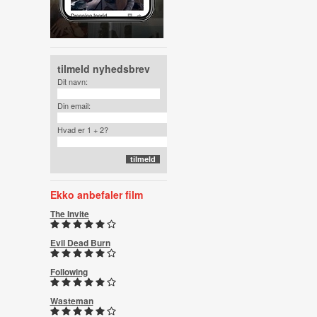
tilmeld nyhedsbrev
Dit navn:
Din email:
Hvad er 1 + 2?
Ekko anbefaler film
The Invite
Evil Dead Burn
Following
Wasteman