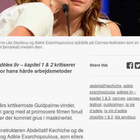
llerne Léa Seydoux og Adèle Exarchopoulous optrådte på Cannes-festivalen som en
 et fjendskab imellem dem.
dèles liv – kapitel 1 & 2
kritiserer
Share this
 for hans hårde arbejdsmetoder
abdellatif kechiche
,
adèle
exarchopoulos
,
adèles liv –
kapitel 1 & 2
,
cannes
,
cannes
rs kritikerroste Guldpalme-vinder,
festival
,
guldpalmen
,
la vie
t i gang med at promovere filmen forud
d’adèle
,
la vie d’adèle
er der kommet grus i maskineriet.
chapitre 1 & 2
,
léa seydoux
instruktøren Abdellatif Kechiche og de
 og Adèle Exarchopoulous, som ellers