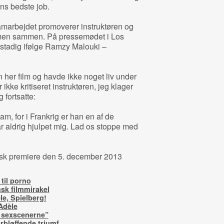
ns bedste job.
amarbejdet promoverer instruktøren og
ilmen sammen. På pressemødet i Los
stadig ifølge Ramzy Malouki –
den her film og havde ikke noget liv under
ikke kritiseret instruktøren, jeg klager
fortsatte:
am, for i Frankrig er han en af de
ar aldrig hjulpet mig. Lad os stoppe med
sk premiere den 5. december 2013
til porno
nsk filmmirakel
le, Spielberg!
’Adèle
 sexscenerne”
rbløffende triumf