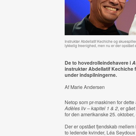
Instruktør Abdellatif Kechiche og skuespi
lykkelig treenighed, men nu er der opstået
De to hovedrolleindehavere i
A
instruktør Abdellatif Kechiche
under indspilningerne.
Af Marie Andersen
Netop som pr-maskinen for dette å
Adèles liv – kapitel 1 & 2
, er gåe
for den amerikanske 25. oktober, 
Der er opstået fjendskab mellem 
to ledende kvinder, Léa Seydoux