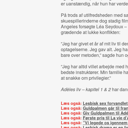
er uanstændig, når hun har verde
På trods af utilfredsheden med s
skuespillerinderne dog stadig f
Angeles forsøgte Léa Seydoux – 
grædende at lukke konflikten:
”Jeg har givet et år af mit liv til 
optagelserne. Jeg gav alt. Jeg har 
bare over metoden,” sagde hun og 
”Jeg har altid villet arbejde med h
bedste instruktører. Min familie h
at snakke om privilegier.”
Adèles liv – kapitel 1 & 2
har dan
Læs også:
Lesbisk sex forvandlet 
Læs også:
Guldpalmen går til fra
Læs også:
Giv Guldpalmen til Adé
Læs også:
Første pris til La vie d
Læs også:
”Vi legede os igennem
Læs også:
Lesbisk drama er en fo