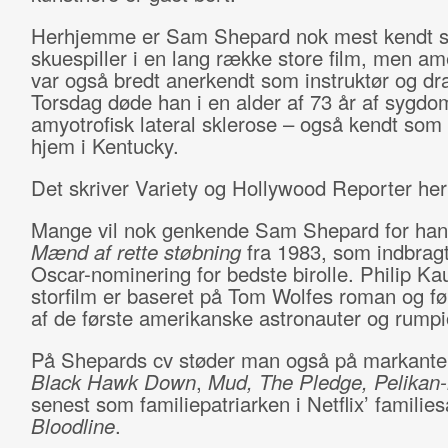
Herhjemme er Sam Shepard nok mest kendt 
skuespiller i en lang række store film, men a
var også bredt anerkendt som instruktør og dr
Torsdag døde han i en alder af 73 år af sygd
amyotrofisk lateral sklerose – også kendt som 
hjem i Kentucky.
Det skriver Variety og Hollywood Reporter her t
Mange vil nok genkende Sam Shepard for hans 
Mænd af rette støbning
fra 1983, som indbrag
Oscar-nominering for bedste birolle. Philip K
storfilm er baseret på Tom Wolfes roman og fø
af de første amerikanske astronauter og rumpi
På Shepards cv støder man også på markante r
Black Hawk Down
,
Mud, The Pledge, Pelikan-
senest som familiepatriarken i Netflix’ familie
Bloodline
.