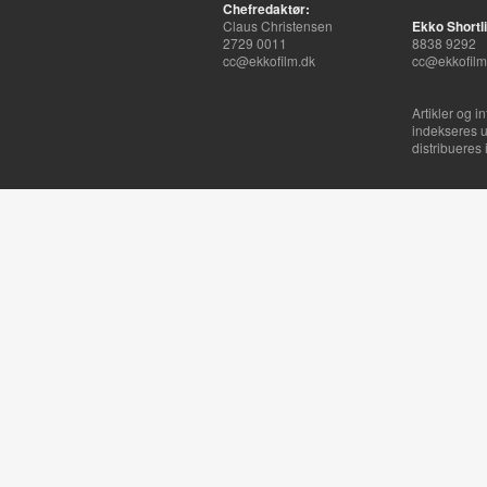
Chefredaktør:
Claus Christensen
Ekko Shortli
2729 0011
8838 9292
cc@ekkofilm.dk
cc@ekkofilm
Artikler og i
indekseres u
distribueres