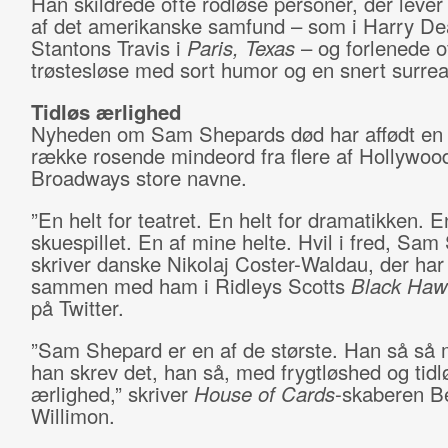
Han skildrede ofte rodløse personer, der lever
af det amerikanske samfund – som i Harry D
Stantons Travis i
Paris, Texas
– og forlenede o
trøstesløse med sort humor og en snert surrea
Tidløs ærlighed
Nyheden om Sam Shepards død har affødt en 
række rosende mindeord fra flere af Hollywoo
Broadways store navne.
”En helt for teatret. En helt for dramatikken. En
skuespillet. En af mine helte. Hvil i fred, Sam
skriver danske Nikolaj Coster-Waldau, der har 
sammen med ham i Ridleys Scotts
Black Ha
på Twitter.
”Sam Shepard er en af de største. Han så så 
han skrev det, han så, med frygtløshed og tidl
ærlighed,” skriver
House of Cards
-skaberen B
Willimon.