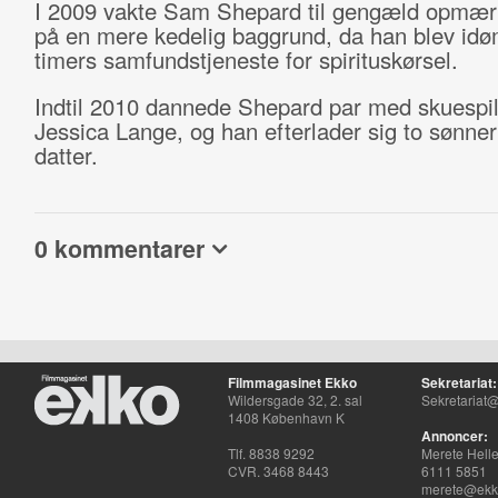
I 2009 vakte Sam Shepard til gengæld opmæ
på en mere kedelig baggrund, da han blev idø
timers samfundstjeneste for spirituskørsel.
Indtil 2010 dannede Shepard par med skuespil
Jessica Lange, og han efterlader sig to sønne
datter.
0 kommentarer
Filmmagasinet Ekko
Sekretariat:
Wildersgade 32, 2. sal
Sekretariat@
1408 København K
Annoncer:
Tlf. 8838 9292
Merete Hell
CVR. 3468 8443
6111 5851
merete@ekko