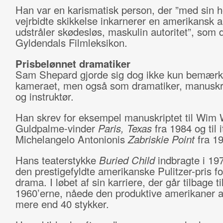
Han var en karismatisk person, der ”med sin h
vejrbidte skikkelse inkarnerer en amerikansk 
udstråler skødesløs, maskulin autoritet”, som d
Gyldendals Filmleksikon.
Prisbelønnet dramatiker
Sam Shepard gjorde sig dog ikke kun bemærk
kameraet, men også som dramatiker, manuskrip
og instruktør.
Han skrev for eksempel manuskriptet til Wim
Guldpalme-vinder
Paris, Texas
fra 1984 og til 
Michelangelo Antonionis
Zabriskie Point
fra 1
Hans teaterstykke
Buried Child
indbragte i 19
den prestigefyldte amerikanske Pulitzer-pris f
drama. I løbet af sin karriere, der går tilbage ti
1960’erne, nåede den produktive amerikaner a
mere end 40 stykker.