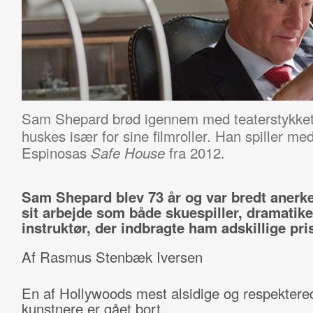
Sam Shepard brød igennem med teaterstykke
huskes især for sine filmroller. Han spiller me
Espinosas
fra 2012.
Safe House
Sam Shepard blev 73 år og var bredt anerke
sit arbejde som både skuespiller, dramatike
instruktør, der indbragte ham adskillige pris
Af Rasmus Stenbæk Iversen
En af Hollywoods mest alsidige og respektere
kunstnere er gået bort.