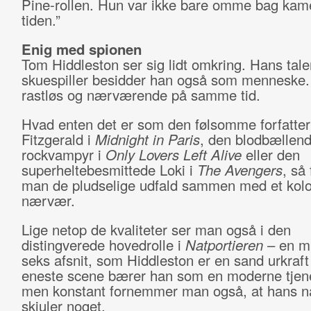
Pine-rollen. Hun var ikke bare omme bag kam
tiden.”
Enig med spionen
Tom Hiddleston ser sig lidt omkring. Hans tal
skuespiller besidder han også som menneske.
rastløs og nærværende på samme tid.
Hvad enten det er som den følsomme forfatter 
Fitzgerald i
Midnight in Paris
, den blodbællen
rockvampyr i
Only Lovers Left Alive
eller den
superheltebesmittede Loki i
The Avengers
, så
man de pludselige udfald sammen med et kolo
nærvær.
Lige netop de kvaliteter ser man også i den
distingverede hovedrolle i
Natportieren
– en mi
seks afsnit, som Hiddleston er en sand urkraft
eneste scene bærer han som en moderne tjene
men konstant fornemmer man også, at hans na
skjuler noget.