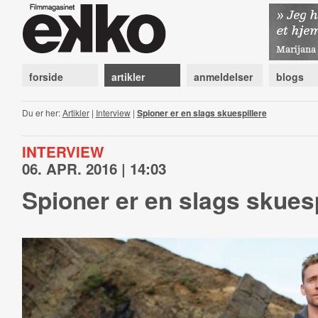
forside
artikler
anmeldelser
blogs
Du er her:
Artikler
|
Interview
|
Spioner er en slags skuespillere
INTERVIEW
06. APR. 2016 | 14:03
Spioner er en slags skuesp