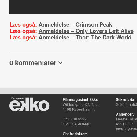
Læs også:
Anmeldelse – Crimson Peak
Læs også:
Anmeldelse – Only Lovers Left Alive
Læs også:
Anmeldelse – Thor: The Dark World
0 kommentarer
Filmmagasinet Ekko
Sekretariat:
Wildersgade 32, 2. sal
Sekretariat@
1408 København K
Annoncer:
Tlf. 8838 9292
Merete Hell
CVR. 3468 8443
6111 5851
merete@ekko
Chefredaktør: