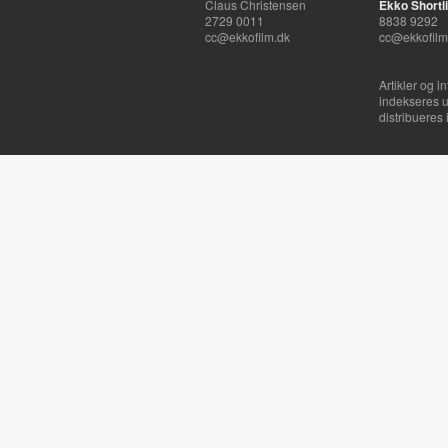
Claus Christensen
Ekko Shortli
2729 0011
8838 9292
cc@ekkofilm.dk
cc@ekkofilm
Artikler og i
indekseres u
distribueres