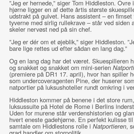
”Jeg er hernede,” siger Tom Hiddleston. Ovre i
hjørne ligger en af dette årtis største skuespil
udstrakt på gulvet. Hans assistent – en fimset f
tyverne med sirlig rullekrave – står ved siden 
skeler nervøst ned på sin chef.
”Jeg er dér om et øjeblik,” siger Hiddleston. ”J
bare lige rettes ud efter sådan en lang dag.”
Og en lang dag har det været. Skuespilleren h
og snakket og snakket om mini-serien
Natport
(premiere på DR1 17. april), hvor han spiller 
som undercoveragenten Pine, der huserer so
natportier på luksushoteller rundt omkring i ve
Hiddleston kommer på benene i det store rum,
luksussuite på Hotel de Rome i Berlins inders
Uden for murene står verdenshistorien og gla
hvert eneste gadehjørne. En perfekt kulisse til
samtale om Hiddlestons rolle i
Natportieren
, 
grad handler om storpolitik.