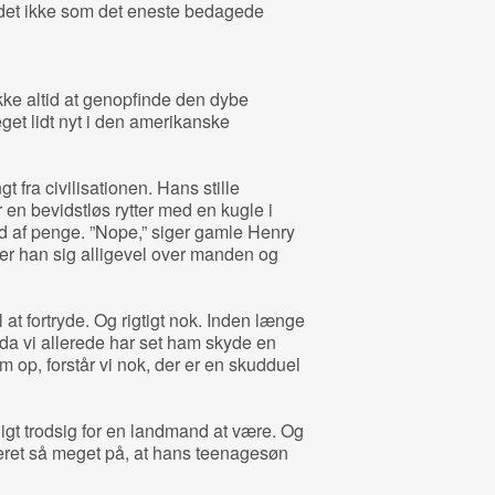
r det ikke som det eneste bedagede
kke altid at genopfinde den dybe
get lidt nyt i den amerikanske
fra civilisationen. Hans stille
r en bevidstløs rytter med en kugle i
d af penge. ”Nope,” siger gamle Henry
er han sig alligevel over manden og
at fortryde. Og rigtigt nok. Inden længe
 da vi allerede har set ham skyde en
m op, forstår vi nok, der er en skudduel
t trodsig for en landmand at være. Og
steret så meget på, at hans teenagesøn