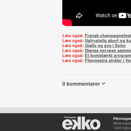
Læs også:
Fransk champagnefes
Læs også:
Uafrystelig abort og ku
Læs også:
Giallo og gys i Soho
Læs også:
Dianas nervøse samm
Læs også:
Et bomstærkt progra
Læs også:
Filmmestre stråler i V
0 kommentarer
Filmmagas
Wildersgade
1408 Købe