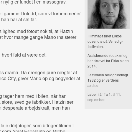
r nylig er fundet i en massegrav.
et gammelt foto-id, som vi fornemmer er
 han har af sin far.
 lighed med fotoet nok til, at Hatzin
Filmmagasinet Ekkos
et hvor mange gange Mario insisterer
udsendte på Venedig-
festivalen.
i hvert fald at være det.
Assisterende redaktør og
har skrevet for Ekko siden
2014.
ens drama. Da drengen pure nægter at
Festivalen blev grundlagt i
xico City, giver Mario op og begynder at
1932 og er verdens
ældste.
Løber i år fra 1. til 11.
g tager ham med i bilen, når han
september.
store, svedige fabrikker. Hatzin ser
en desperate arbejdskraft, men han
tale drejninger, som bringer filmen i
er som Amat Escalante og Michel