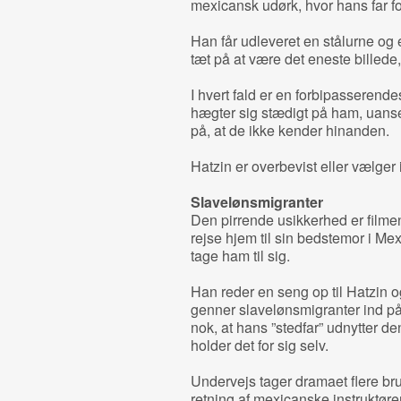
mexicansk udørk, hvor hans far fo
Han får udleveret en stålurne og 
tæt på at være det eneste billede,
I hvert fald er en forbipasserendes
hægter sig stædigt på ham, uans
på, at de ikke kender hinanden.
Hatzin er overbevist eller vælger 
Slavelønsmigranter
Den pirrende usikkerhed er film
rejse hjem til sin bedstemor i Me
tage ham til sig.
Han reder en seng op til Hatzin o
genner slavelønsmigranter ind på 
nok, at hans ”stedfar” udnytter d
holder det for sig selv.
Undervejs tager dramaet flere bru
retning af mexicanske instruktør