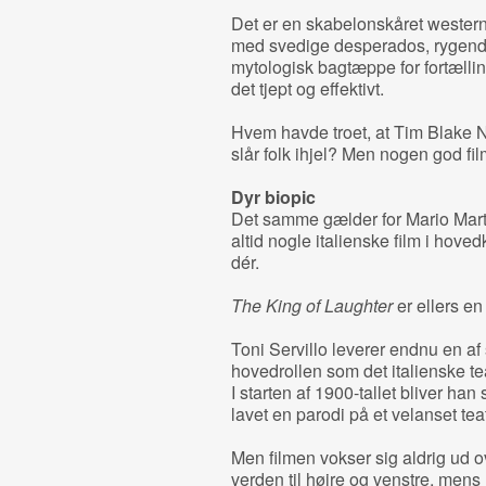
Det er en skabelonskåret western,
med svedige desperados, rygend
mytologisk bagtæppe for fortællin
det tjept og effektivt.
Hvem havde troet, at Tim Blake N
slår folk ihjel? Men nogen god fil
Dyr biopic
Det samme gælder for Mario Ma
altid nogle italienske film i hov
dér.
The King of Laughter
er ellers en
Toni Servillo leverer endnu en af 
hovedrollen som det italienske 
I starten af 1900-tallet bliver han
lavet en parodi på et velanset te
Men filmen vokser sig aldrig ud o
verden til højre og venstre, mens