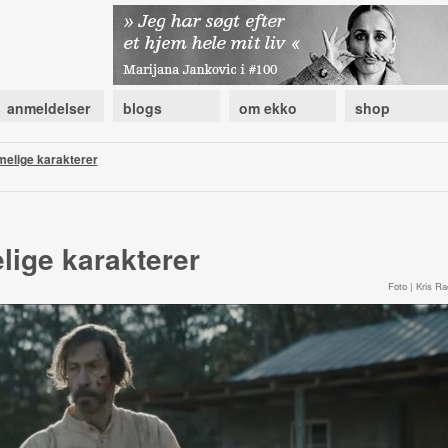
anmeldelser
blogs
om ekko
shop
melige karakterer
ige karakterer
Foto | Kris Ra