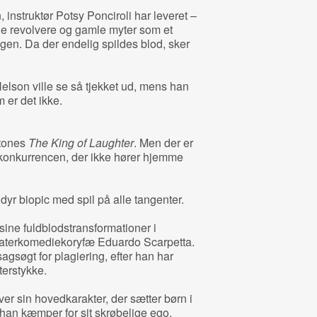
 instruktør Potsy Ponciroli har leveret –
e revolvere og gamle myter som et
gen. Da der endelig spildes blod, sker
elson ville se så tjekket ud, mens han
m er det ikke.
rtones
The King of Laughter
. Men der er
edkonkurrencen, der ikke hører hjemme
 dyr biopic med spil på alle tangenter.
sine fuldblodstransformationer i
teaterkomediekoryfæ Eduardo Scarpetta.
 sagsøgt for plagiering, efter han har
aterstykke.
ver sin hovedkarakter, der sætter børn i
 han kæmper for sit skrøbelige ego.