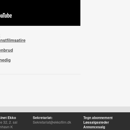
t
nstfilmsatire
enbrud
m
enedig
inet Ekko
Sekretariat:
Tegn abonnement
 32, 2. sal
Sekretariat@ekkofilm.dk
Løssalgssteder
nhavn K
Annoncesalg