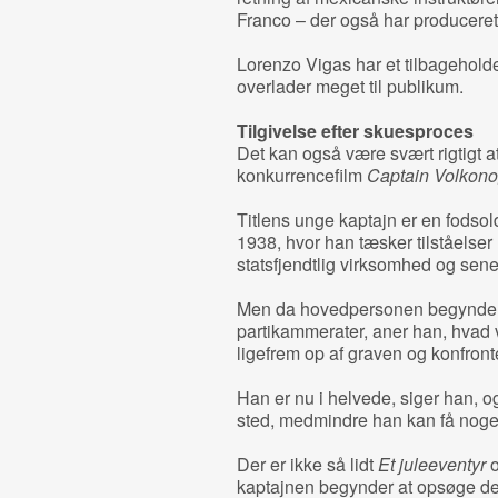
Franco – der også har producere
Lorenzo Vigas har et tilbagehold
overlader meget til publikum.
Tilgivelse efter skuesproces
Det kan også være svært rigtigt a
konkurrencefilm
Captain Volkon
Titlens unge kaptajn er en fodsol
1938, hvor han tæsker tilståelser
statsfjendtlig virksomhed og sene
Men da hovedpersonen begynder 
partikammerater, aner han, hvad 
ligefrem op af graven og konfron
Han er nu i helvede, siger han,
sted, medmindre han kan få nogen 
Der er ikke så lidt
Et juleeventyr
o
kaptajnen begynder at opsøge de 