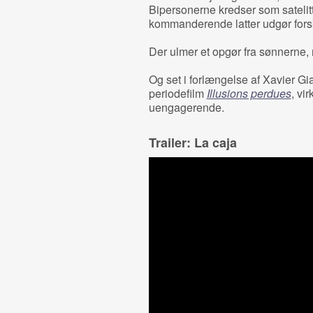
Bipersonerne kredser som satelit
kommanderende latter udgør for
Der ulmer et opgør fra sønnerne, m
Og set i forlængelse af Xavier G
periodefilm
Illusions perdues
, vi
uengagerende.
Trailer: La caja