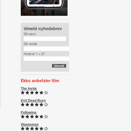
tilmeld nyhedsbrev
Dit navn:
Din email:
Hvad er 1 + 2?
Ekko anbefaler film
The Invite
Evil Dead Burn
Following
Wasteman