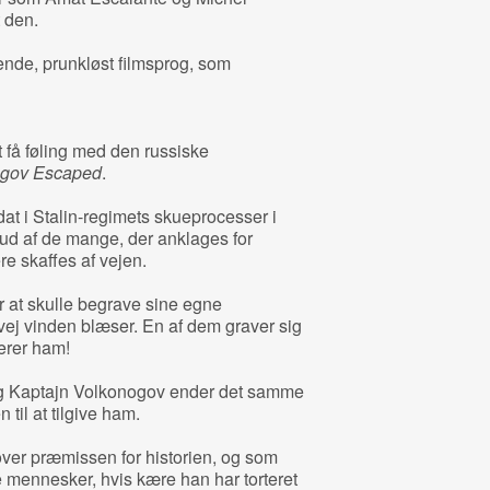
t den.
ende, prunkløst filmsprog, som
t få føling med den russiske
ogov Escaped
.
dat i Stalin-regimets skueprocesser i
 ud af de mange, der anklages for
re skaffes af vejen.
at skulle begrave sine egne
vej vinden blæser. En af dem graver sig
terer ham!
 og Kaptajn Volkonogov ender det samme
til at tilgive ham.
ver præmissen for historien, og som
mennesker, hvis kære han har torteret