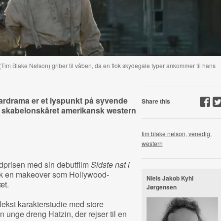
Tim Blake Nelson) griber til våben, da en flok skydegale typer ankommer til hans
rdrama er et lyspunkt på syvende
Share this
or skabelonskåret amerikansk western
tim blake nelson
,
venedig
,
western
dprisen med sin debutfilm
Sidste nat i
 fik en makeover som Hollywood-
Niels Jakob Kyhl
æt.
Jørgensen
ekst karakterstudie med store
 unge dreng Hatzin, der rejser til en