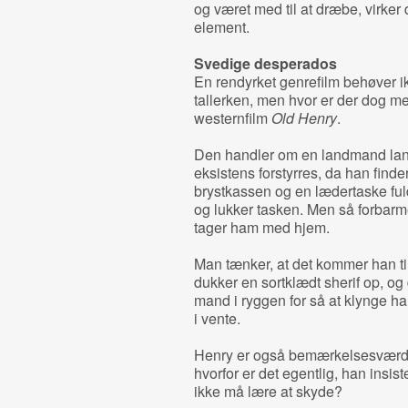
og været med til at dræbe, virke
element.
Svedige desperados
En rendyrket genrefilm behøver i
tallerken, men hvor er der dog me
westernfilm
Old Henry
.
Den handler om en landmand langt 
eksistens forstyrres, da han finde
brystkassen og en lædertaske ful
og lukker tasken. Men så forbarm
tager ham med hjem.
Man tænker, at det kommer han til 
dukker en sortklædt sherif op, og
mand i ryggen for så at klynge ha
i vente.
Henry er også bemærkelsesværdig
hvorfor er det egentlig, han insi
ikke må lære at skyde?