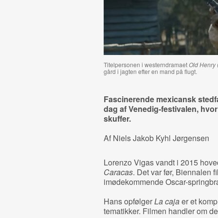
Titelpersonen i westerndramaet
Old Henry
(
gård i jagten efter en mand på flugt.
Fascinerende mexicansk stedfa
dag af Venedig-festivalen, hv
skuffer.
Af Niels Jakob Kyhl Jørgensen
Lorenzo Vigas vandt i 2015 hove
Caracas
. Det var før, Biennalen
imødekommende Oscar-springbr
Hans opfølger
La caja
er et kompl
tematikker. Filmen handler om den