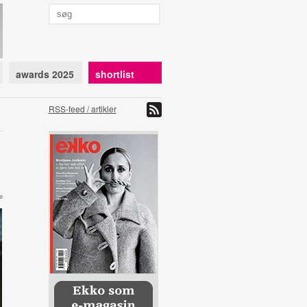
awards 2025
shortlist
RSS-feed / artikler
e