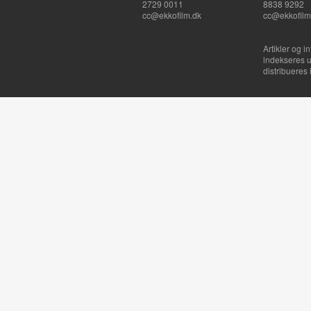
2729 0011
8838 9292
cc@ekkofilm.dk
cc@ekkofilm
Artikler og i
indekseres u
distribueres