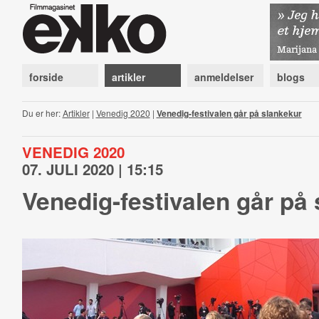
forside
artikler
anmeldelser
blogs
Du er her:
Artikler
|
Venedig 2020
|
Venedig-festivalen går på slankekur
VENEDIG 2020
07. JULI 2020 | 15:15
Venedig-festivalen går på