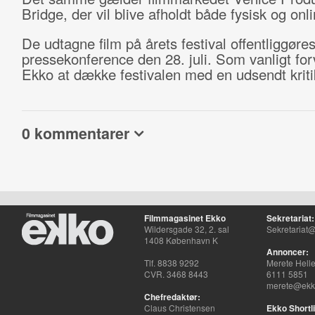
Bridge, der vil blive afholdt både fysisk og onli
De udtagne film på årets festival offentliggøre
pressekonference den 28. juli. Som vanligt for
Ekko at dække festivalen med en udsendt kriti
0 kommentarer
Filmmagasinet Ekko
Sekretariat:
Wildersgade 32, 2. sal
Sekretariat@
1408 København K
Annoncer:
Tlf. 8838 9292
Merete Hell
CVR. 3468 8443
6111 5851
merete@ekko
Chefredaktør:
Claus Christensen
Ekko Shortli