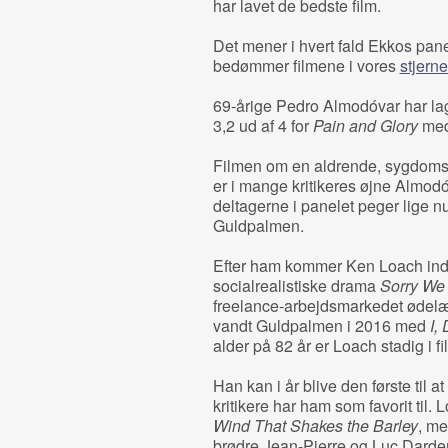
har lavet de bedste film.
Det mener i hvert fald Ekkos panel
bedømmer filmene i vores
stjern
69-årige Pedro Almodóvar har lag
3,2 ud af 4 for
Pain and Glory
med
Filmen om en aldrende, sygdomsramt
er i mange kritikeres øjne Almodó
deltagerne i panelet peger lige nu
Guldpalmen.
Efter ham kommer Ken Loach ind m
socialrealistiske drama
Sorry We
freelance-arbejdsmarkedet ødelæg
vandt Guldpalmen i 2016 med
I,
alder på 82 år er Loach stadig i fi
Han kan i år blive den første til a
kritikere har ham som favorit til.
Wind That Shakes the Barley
, me
brødre Jean-Pierre og Luc Darde