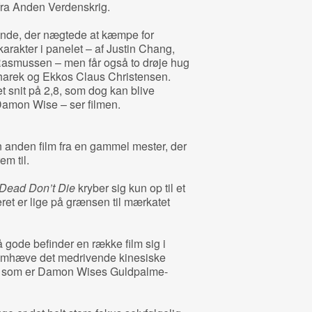
 fra Anden Verdenskrig.
nde, der nægtede at kæmpe for
karakter i panelet – af Justin Chang,
asmussen – men får også to drøje hug
harek og Ekkos Claus Christensen.
t snit på 2,8, som dog kan blive
 Damon Wise – ser filmen.
 anden film fra en gammel mester, der
em til.
Dead Don’t Die
kryber sig kun op til et
eret er lige på grænsen til mærkatet
 gode befinder en række film sig i
 fremhæve det medrivende kinesiske
, som er Damon Wises Guldpalme-