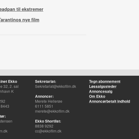
eadpan til ekstremer
arantinos nye film
inet Ekko
Sekretariat:
Tegn abonnement
 32, 2. sal
Sekretariat@ekkofilm.dk
Løssalgssteder
nhavn K
Annoncesalg
Annoncer:
Om Ekko
292
Merete Hellerøe
Annoncørbetalt indhold
 8443
6111 5851
merete@ekkofilm.dk
tør:
stensen
Ekko Shortlist:
8838 9292
m.dk
cc@ekkofilm.dk