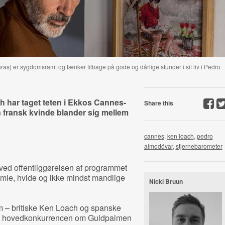
as) er sygdomsramt og tænker tilbage på gode og dårlige stunder i sit liv i Pedro
har taget teten i Ekkos Cannes-
Share this
 fransk kvinde blander sig mellem
cannes
,
ken loach
,
pedro
almodóvar
,
stjernebarometer
 ved offentliggørelsen af programmet
gamle, hvide og ikke mindst mandlige
Nicki Bruun
em – britiske Ken Loach og spanske
 i hovedkonkurrencen om Guldpalmen