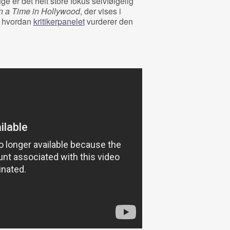
e er det helt store fokus selvfølgelig
 a Time in Hollywood
, der vises i
, hvordan
kritikerpanelet
vurderer den