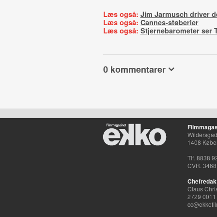
Læs også:
Jim Jarmusch driver d
Læs også:
Cannes-støberier
Læs også:
Stjernebarometer ser T
0 kommentarer
Filmmagas
Wildersgade
1408 Købe
Tlf. 8838 9
CVR. 3468
Chefredak
Claus Chri
2729 0011
cc@ekkofil