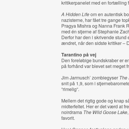
kritikerpanelet med en fortælling
A Hidden Life
om en autentisk bo
nazisterne, har fået tre gange top
Pragya Mishra og Nanna Frank R
med én stjerne af Stephanie Zac
Derfor har den i skrivende stund e
ændret, når den sidste kritiker –
Tarantino på vej
Den foreløbige bundskraber er en
på forhånd var blevet set meget fr
Jim Jarmusch’ zombiegyser
The 
snit på 1,9, som i stjernebaromet
”rimelig”.
Mellem det rigtig gode og knap så
midterfeltet. Her er det værd at
noirdrama
The Wild Goose Lake
favorit.