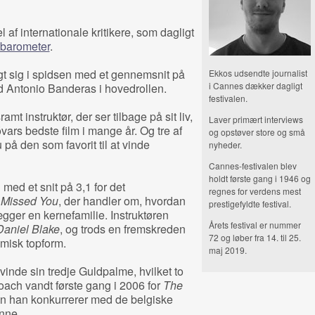
 af internationale kritikere, som dagligt
ebarometer
.
t sig i spidsen med et gennemsnit på
Ekkos udsendte journalist
i Cannes dækker dagligt
 Antonio Banderas i hovedrollen.
festivalen.
 instruktør, der ser tilbage på sit liv,
Laver primært interviews
vars bedste film i mange år. Og tre af
og opstøver store og små
 på den som favorit til at vinde
nyheder.
Cannes-festivalen blev
holdt første gang i 1946 og
ed et snit på 3,1 for det
regnes for verdens mest
 Missed You
, der handler om, hvordan
prestigefyldte festival.
ger en kernefamilie. Instruktøren
Årets festival er nummer
 Daniel Blake
, og trods en fremskreden
72 og løber fra 14. til 25.
lmisk topform.
maj 2019.
t vinde sin tredje Guldpalme, hvilket to
 Loach vandt første gang i 2006 for
The
n han konkurrerer med de belgiske
nne.