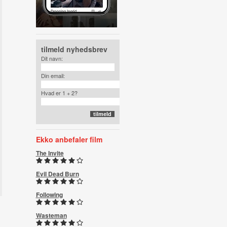
tilmeld nyhedsbrev
Dit navn:
Din email:
Hvad er 1 + 2?
Ekko anbefaler film
The Invite
Evil Dead Burn
Following
Wasteman