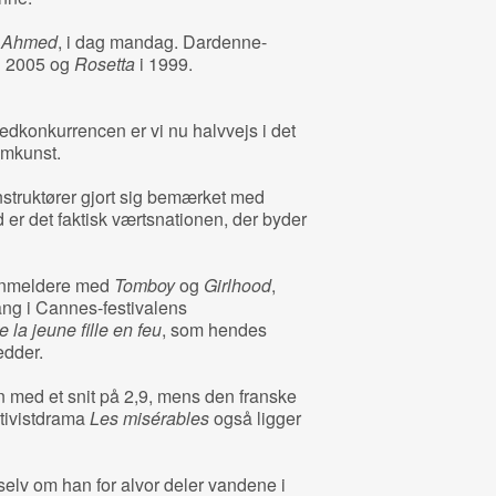
e Ahmed
, i dag mandag. Dardenne-
i 2005 og
Rosetta
i 1999.
vedkonkurrencen er vi nu halvvejs i det
lmkunst.
nstruktører gjort sig bemærket med
 er det faktisk værtsnationen, der byder
 anmeldere med
Tomboy
og
Girlhood
,
gang i Cannes-festivalens
e la jeune fille en feu
, som hendes
edder.
n med et snit på 2,9, mens den franske
tivistdrama
Les misérables
også ligger
elv om han for alvor deler vandene i