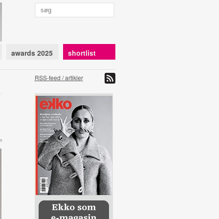
awards 2025
shortlist
RSS-feed / artikler
n