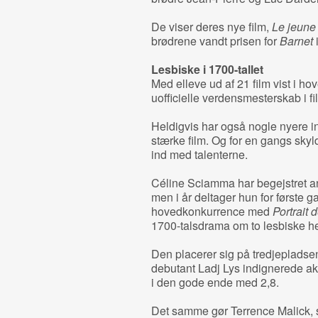
De viser deres nye film,
Le jeun
brødrene vandt prisen for
Barnet
Lesbiske i 1700-tallet
Med elleve ud af 21 film vist i ho
uofficielle verdensmesterskab i fi
Heldigvis har også nogle nyere i
stærke film. Og for en gangs skyld
ind med talenterne.
Céline Sciamma har begejstret
men i år deltager hun for første 
hovedkonkurrence med
Portrait d
1700-talsdrama om to lesbiske h
Den placerer sig på tredjepladse
debutant Ladj Lys indignerede ak
i den gode ende med 2,8.
Det samme gør Terrence Malick, s