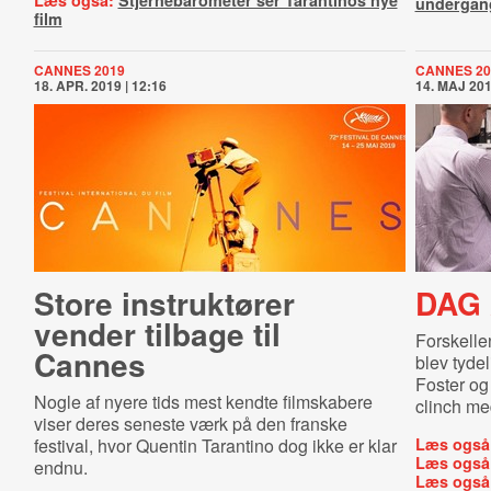
Læs også:
Stjernebarometer ser Tarantinos nye
undergan
film
CANNES 2019
CANNES 20
18. APR. 2019 | 12:16
14. MAJ 201
Store instruktører
DAG 
vender tilbage til
Forskelle
Cannes
blev tyde
Foster og
Nogle af nyere tids mest kendte filmskabere
clinch me
viser deres seneste værk på den franske
festival, hvor Quentin Tarantino dog ikke er klar
Læs også
Læs også
endnu.
Læs også