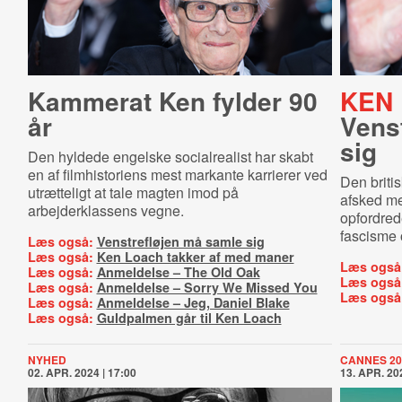
Kammerat Ken fylder 90
KEN 
år
Vens
sig
Den hyldede engelske socialrealist har skabt
en af filmhistoriens mest markante karrierer ved
Den briti
utrætteligt at tale magten imod på
afsked me
arbejderklassens vegne.
opfordred
fascisme o
Læs også:
Venstrefløjen må samle sig
Læs også:
Ken Loach takker af med maner
Læs også
Læs også:
Anmeldelse – The Old Oak
Læs også
Læs også:
Anmeldelse – Sorry We Missed You
Læs også
Læs også:
Anmeldelse – Jeg, Daniel Blake
Læs også:
Guldpalmen går til Ken Loach
NYHED
CANNES 20
02. APR. 2024 | 17:00
13. APR. 202