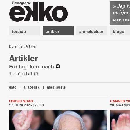
forside
artikler
anmeldelser
blogs
Du er her:
Artikler
Artikler
For tag: ken loach
1 - 10 ud af 13
dato
|
alfabetisk
|
mest læste
FØDSELSDAG
CANNES 20
17. JUNI 2026 | 23:00
20. MAJ 202