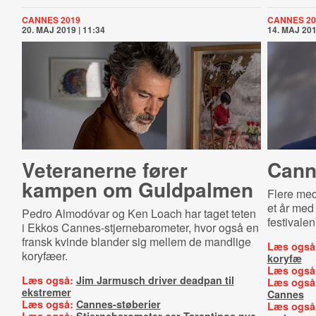
CANNES 2019
CANNES 20
20. MAJ 2019 | 11:34
14. MAJ 201
Veteranerne fører
Can­ne
kampen om Guldpalmen
Flere med
et år med 
Pedro Almodóvar og Ken Loach har taget teten
festivalen
i Ekkos Cannes-stjernebarometer, hvor også en
fransk kvinde blander sig mellem de mandlige
Læs også
koryfæer.
koryfæ
Læs også
Læs også:
Jim Jarmusch driver deadpan til
Læs også
ekstremer
Cannes
Læs også:
Cannes-støberier
Læs også