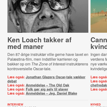
Ken Loach takker af
Canne
med maner
kvin
Den 87-årige instruktør ville gerne have lavet en
Ingen dans
Palæstina-film, men indstiller karrieren og
verdens f
bakker op om
The Zone of Interest
-instruktørens
nye værker
kontroversielle Oscar-tale.
kvindelig
Læs også:
Jonathan Glazers Oscar-tale vækker
Læs også
debat
Læs også
Læs også:
Anmeldelse – The Old Oak
chefredak
Læs også:
Folk gør sig selv til slaver
Læs også
Læs også:
Anmeldelse – Jeg, Daniel Blake
INTERVIEW
NYHED