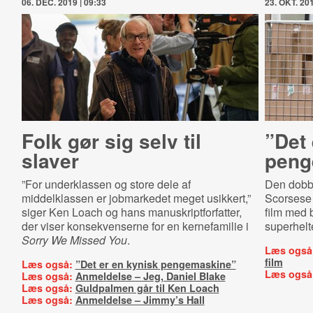
06. DEC. 2019 | 09:33
23. OKT. 201
Folk gør sig selv til
”Det 
slaver
peng
”For underklassen og store dele af
Den dobbe
middelklassen er jobmarkedet meget usikkert,”
Scorsese
siger Ken Loach og hans manuskriptforfatter,
film med 
der viser konsekvenserne for en kernefamilie i
superhelte
Sorry We Missed You
.
Læs også
film
Læs også:
”Det er en kynisk pengemaskine”
Læs også
Læs også:
Anmeldelse – Jeg, Daniel Blake
Læs også:
Guldpalmen går til Ken Loach
Læs også:
Anmeldelse – Jimmy’s Hall