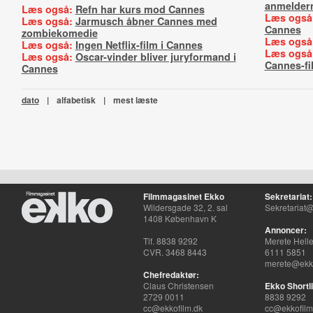
anmelder
Læs også:
Refn har kurs mod Cannes
Læs også
Læs også:
Jarmusch åbner Cannes med
Cannes
zombiekomedie
Læs også
Læs også:
Ingen Netflix-film i Cannes
Læs også
Læs også:
Oscar-vinder bliver juryformand i
Cannes-fi
Cannes
dato
|
alfabetisk
|
mest læste
Filmmagasinet Ekko
Sekretariat:
Wildersgade 32, 2. sal
Sekretariat@
1408 København K
Annoncer:
Tlf. 8838 9292
Merete Hell
CVR. 3468 8443
6111 5851
merete@ekko
Chefredaktør:
Claus Christensen
Ekko Shortli
2729 0011
8838 9292
cc@ekkofilm.dk
cc@ekkofilm