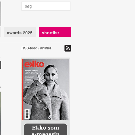
awards 2025
shortlist
RSS-feed / artikler
y