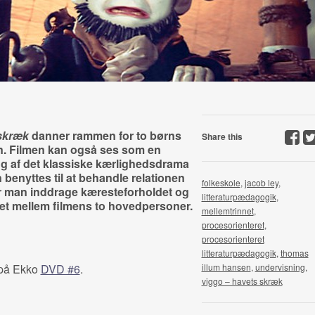
skræk
danner rammen for to børns
Share this
en. Filmen kan også ses som en
ng af det klassiske kærlighedsdrama
benyttes til at behandle relationen
folkeskole
,
jacob ley
,
 man inddrage kæresteforholdet og
litteraturpædagogik
,
et mellem filmens to hovedpersoner.
mellemtrinnet
,
procesorienteret
,
procesorienteret
litteraturpædagogik
,
thomas
 på Ekko
DVD #6
.
illum hansen
,
undervisning
,
viggo – havets skræk