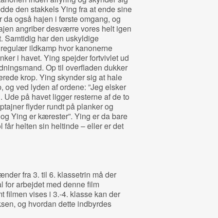
redde den stakkels Ying fra at ende sine
 da også hajen i første omgang, og
Hajen angriber desværre vores helt igen
et. Samtidig har den uskyldige
til regulær ildkamp hvor kanonerne
er i havet. Ying spejder fortvivlet ud
redningsmand. Op til overfladen dukker
rede krop. Ying skynder sig at hale
, og ved lyden af ordene: ”Jeg elsker
. Ude på havet ligger resterne af de to
tajner flyder rundt på planker og
og Ying er kærester”. Ying er da bare
får helten sin heltinde – eller er det
der fra 3. til 6. klassetrin må der
l for arbejdet med denne film
 filmen vises i 3.‐4. klasse kan der
ksen, og hvordan dette indbyrdes