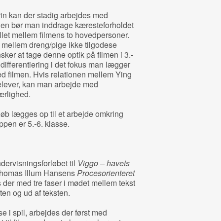
trin kan der stadig arbejdes med
en bør man inddrage kæresteforholdet
let mellem filmens to hovedpersoner.
 mellem dreng/pige ikke tilgodese
r at tage denne optik på filmen i 3.‐
 differentiering i det fokus man lægger
d filmen. Hvis relationen mellem Ying
elever, kan man arbejde med
ærlighed.
øb lægges op til et arbejde omkring
pen er 5.‐6. klasse.
dervisningsforløbet til
Viggo – havets
 Thomas Illum Hansens
Procesorienteret
 der med tre faser i mødet mellem tekst
sten og ud af teksten.
se i spil, arbejdes der først med