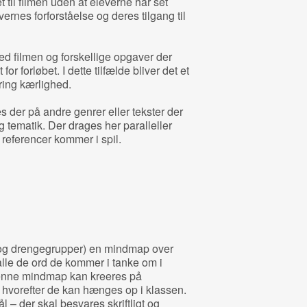
t til filmen uden at eleverne har set
ernes forforståelse og deres tilgang til
ed filmen og forskellige opgaver der
for forløbet. I dette tilfælde bliver det et
ring kærlighed.
es der på andre genrer eller tekster der
og tematik. Der drages her paralleller
 referencer kommer i spil.
‐ og drengegrupper) en mindmap over
 alle de ord de kommer i tanke om i
Denne mindmap kan kreeres på
) hvorefter de kan hænges op i klassen.
l – der skal besvares skriftligt og