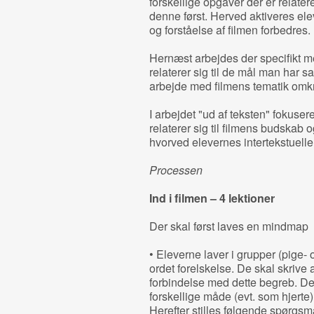
forskellige opgaver der er relatere
denne først. Herved aktiveres elev
og forståelse af filmen forbedres.
Hernæst arbejdes der specifikt m
relaterer sig til de mål man har sat 
arbejde med filmens tematik omk
I arbejdet "ud af teksten" fokuser
relaterer sig til filmens budskab 
hvorved elevernes intertekstuelle
Processen
Ind i filmen – 4 lektioner
Der skal først laves en mindmap
• Eleverne laver i grupper (pige
ordet forelskelse. De skal skrive
forbindelse med dette begreb. 
forskellige måde (evt. som hjerte
Herefter stilles følgende spørgsmå