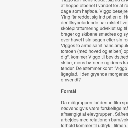
at hoppe etbenet i vandet for at 
dage som hajføde. Viggo besejrer
Ying får reddet sig ind på en ø. 
der tilsyneladende har mistet liv
skolepiratturnering udviklet sig 
brager og skibene smadres og synk
over havet i sin søgen efter sin 
Viggos to arme samt hans ampute
torsoen (med hoved og et ben) op
dig”, kommer Viggo til bevidsthed
skibe, mens børnene og deres kap
tønder. De istemmer koret ”Viggo 
ligeglad. I den gryende morgensol 
omvendt?
Formål
Da målgruppen for denne film spæn
nødvendigvis være forskellige må
afhængigt af elevgruppen. Såfremt
arbejdes med relationen barn/vo
forhold kommer til udtryk i filmen.