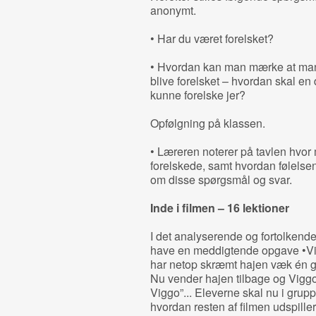
anonymt.
• Har du været forelsket?
• Hvordan kan man mærke at man er
blive forelsket – hvordan skal en d
kunne forelske jer?
Opfølgning på klassen.
• Læreren noterer på tavlen hvor
forelskede, samt hvordan følelse
om disse spørgsmål og svar.
Inde i filmen – 16 lektioner
I det analyserende og fortolkende
have en meddigtende opgave •Vis 
har netop skræmt hajen væk én ga
Nu vender hajen tilbage og Viggo 
Viggo”... Eleverne skal nu i gru
hvordan resten af filmen udspiller