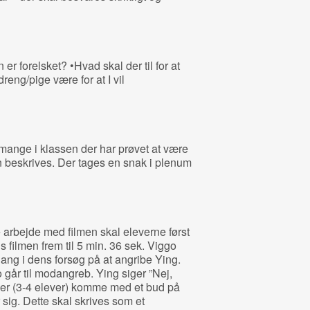
 forelsket? •Hvad skal der til for at
reng/pige være for at I vil
 mange i klassen der har prøvet at være
n beskrives. Der tages en snak i plenum
 arbejde med filmen skal eleverne først
filmen frem til 5 min. 36 sek. Viggo
ng i dens forsøg på at angribe Ying.
går til modangreb. Ying siger ”Nej,
pper (3‐4 elever) komme med et bud på
 sig. Dette skal skrives som et