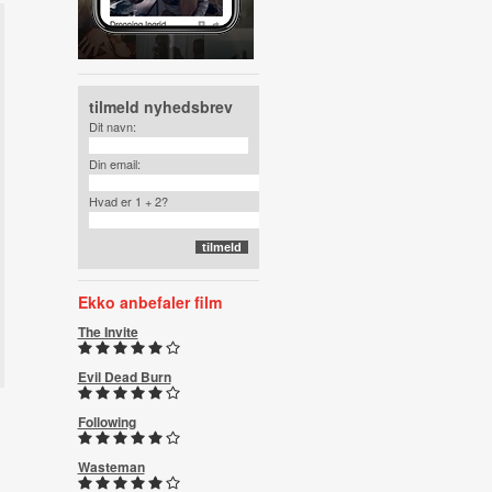
tilmeld nyhedsbrev
Dit navn:
Din email:
Hvad er 1 + 2?
Ekko anbefaler film
The Invite
Evil Dead Burn
Following
Wasteman