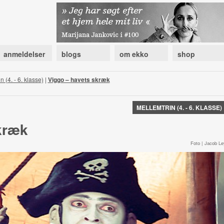
anmeldelser
blogs
om ekko
shop
n (4. - 6. klasse)
|
Viggo – havets skræk
MELLEMTRIN (4. - 6. KLASSE)
kræk
Foto | Jacob Le