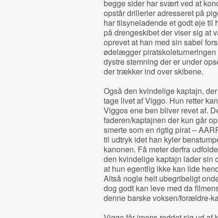
begge sider har svært ved at kon
opstår drillerier adresseret på pi
har tilsyneladende et godt øje til 
på drengeskibet der viser sig at v
oprevet at han med sin sabel for
ødelægger piratskoleturneringen 
dystre stemning der er under ops
der trækker ind over skibene.
Også den kvindelige kaptajn, der s
tage livet af Viggo. Hun retter k
Viggos ene ben bliver revet af. De
faderen/kaptajnen der kun går op 
smerte som en rigtig pirat – A
til udtryk idet han kyler benstump
kanonen. Få meter derfra udfolde
den kvindelige kaptajn lader si
at hun egentlig ikke kan lide hen
Altså nogle helt ubegribeligt on
dog godt kan leve med da filmen
denne barske voksen/forældre‐kar
Viggo får imens reddet sig ud af 