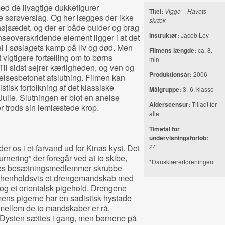
d de livagtige dukkefigurer
Titel:
Viggo – Havets
te sørøverslag. Og her lægges der ikke
skræk
højsædet, og der er både bulder og brag
Instruktør:
Jacob Ley
seoverskridende element ligger i at det
l i søslagets kamp på liv og død. Men
Filmens længde:
ca. 8.
 vigtigere fortælling om to børns
min
Til sidst sejrer kærligheden, og ven og
Produktionsår:
2006
lelsesbetonet afslutning. Filmen kan
isk fortolkning af det klassiske
Målgruppe:
3.‐6. klasse
ie. Slutningen er blot en anelse
Alderscensur:
Tilladt for
er trods sin lemlæstede krop.
alle
Timetal for
undervisningsforløb:
der os i et farvand ud for Kinas kyst. Det
24
turnering” der foregår ved at to skibe,
*Dansklærerforeningen
deres besætningsmedlemmer skrubbe
af henholdsvis et drengemandskab med
og et orientalsk pigehold. Drengene
ens pigerne har en sadistisk hystade
mellem de to mandskaber er rå,
 Dysten sættes i gang, men børnene på