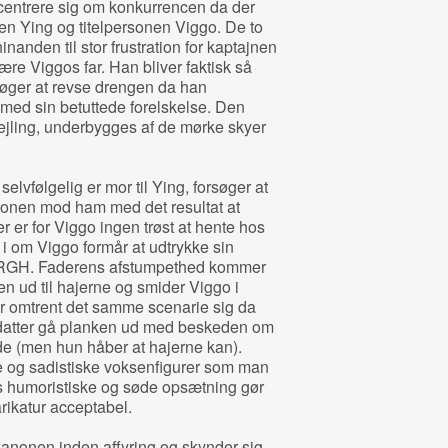
centrere sig om konkurrencen da der
gen Ying og titelpersonen Viggo. De to
hinanden til stor frustration for kaptajnen
ære Viggos far. Han bliver faktisk så
søger at revse drengen da han
med sin betuttede forelskelse. Den
ejling, underbygges af de mørke skyer
elvfølgelig er mor til Ying, forsøger at
anonen mod ham med det resultat at
r er for Viggo ingen trøst at hente hos
i om Viggo formår at udtrykke sin
ARRGH. Faderens afstumpethed kommer
en ud til hajerne og smider Viggo i
r omtrent det samme scenarie sig da
n datter gå planken ud med beskeden om
de (men hun håber at hajerne kan).
de og sadistiske voksenfigurer som man
s humoristiske og søde opsætning gør
ikatur acceptabel.
kanonen inden affyring og skynder sig