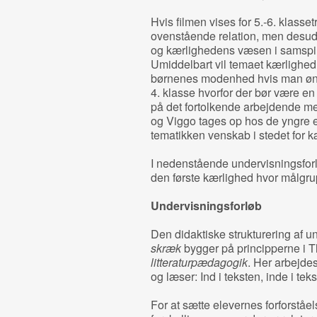
Hvis filmen vises for 5.‐6. klasse
ovenstående relation, men desud
og kærlighedens væsen i samspil
Umiddelbart vil temaet kærlighed
børnenes modenhed hvis man ønske
4. klasse hvorfor der bør være en
på det fortolkende arbejdende me
og Viggo tages op hos de yngre 
tematikken venskab i stedet for k
I nedenstående undervisningsforl
den første kærlighed hvor målgrup
Undervisningsforløb
Den didaktiske strukturering af un
skræk
bygger på principperne i
litteraturpædagogik
. Her arbejdes
og læser: Ind i teksten, inde i tek
For at sætte elevernes forforståel