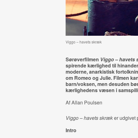
Viggo – havets skræk
Sørøverfilmen
Viggo – havets 
spirende kærlighed til hinand
moderne, anarkistisk fortolkni
om Romeo og Julie. Filmen kan 
barn/voksen, men desuden bør
kærlighedens væsen i samspill
Af Allan Poulsen
Viggo – havets skræk
er udgivet
Intro