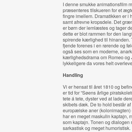
I denne smukke animationsfilm me
præsenteres tilskueren for et æg
fingre imellem. Dramatikken er i 
samt afrevne kropsdele. Det græn
er børn der lemlæstes og tager de
dette er blot rammen for den langt
spirende kærlighed til hinanden. 
fjende forenes i en rørende og fø
også ses som en moderne, anarkist
kærlighedsdrama om Romeo og Jul
lykkeligere da vores helt overlev
Handling
Vi er hensat til året 1810 og befin
er tid for ”Søens årlige piratskole
tete á tete, dyster ved at lade 
skibets dæk. De to hold består 
europæiske aner (kolonimagten) 
har en meget maskulin kaptajn, m
som kaptajn. Tonen og dialogen 
sarkastisk og meget humoristisk.