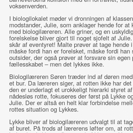
voksenverden.
I biologilokalet møder vi dronningen af klasse
modstander, Julie, som anklager hende for at 
med biologilæreren. Alle griner, og en uskyldi
forelskelse bliver gjort til noget sjofelt af Julie
skår af eventyret! Malte prøver at tage hende i
måske fordi han er forelsket, måske fordi han 
outsider, der også prøver at forsvare sin egen 
fællesskabet – men det lykkes ikke.
Biologilæreren Søren træder ind af døren med 
et bur. Da læreren siger, at rotten ikke har det 
den er underlagt et urokkeligt hierarki styret af
nådesløs rotte, fokuseres der først på Lykke og
Julie. Der er altså en helt klar forbindelse me
rottes situation og Lykkes.
Lykke bliver af biologilæreren udvalgt til at tag
af buret. På trods af lærerens løfter om, at rot