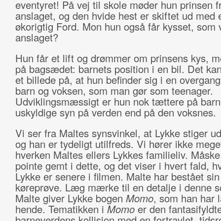
eventyret! På vej til skole møder hun prinsen f
anslaget, og den hvide hest er skiftet ud med en
økorigtig Ford. Mon hun også får kysset, som v
anslaget?
Hun får et lift og drømmer om prinsens kys, m
på bagsædet: barnets position i en bil. Det k
et billede på, at hun befinder sig i en overgan
barn og voksen, som man gør som teenager.
Udviklingsmæssigt er hun nok tættere på barn
uskyldige syn på verden end på den voksnes.
Vi ser fra Maltes synsvinkel, at Lykke stiger ud
og han er tydeligt utilfreds. Vi hører ikke meg
hverken Maltes ellers Lykkes familieliv. Måske
pointe gemt i dette, og det viser i hvert fald, h
Lykke er senere i filmen. Malte har bestået sin
køreprøve. Læg mærke til en detalje i denne s
Malte giver Lykke bogen
Momo
, som han har l
hende. Tematikken i
Momo
er den fantasifyldt
barneverdens kollision med en fortravlet, tids