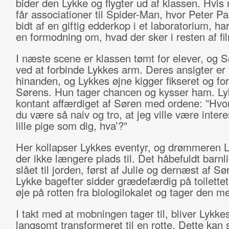
bider den Lykke og flygter ud af klassen. Hvis
får associationer til Spider-Man, hvor Peter Pa
bidt af en giftig edderkop i et laboratorium, h
en formodning om, hvad der sker i resten af fi
I næste scene er klassen tømt for elever, og S
ved at forbinde Lykkes arm. Deres ansigter er
hinanden, og Lykkes øjne kigger fikseret og fo
Sørens. Hun tager chancen og kysser ham. Lyk
kontant affærdiget af Søren med ordene: ”Hvo
du være så naiv og tro, at jeg ville være intere
lille pige som dig, hva’?”
Her kollapser Lykkes eventyr, og drømmeren L
der ikke længere plads til. Det håbefuldt barnli
slået til jorden, først af Julie og dernæst af S
Lykke bagefter sidder grædefærdig på toilettet
øje på rotten fra biologilokalet og tager den m
I takt med at mobningen tager til, bliver Lykke
langsomt transformeret til en rotte. Dette kan