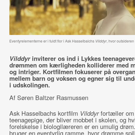
Eventyrelementerne er i fuldt flor i Ask Hasselbalchs
Vilddyr
, hvor outsideren
Vilddyr
inviterer os ind i Lykkes teenageve
drømmen om kærligheden kolliderer med 
og intriger. Kortfilmen fokuserer på overga
mellem barn og voksen og egner sig til und
i udskolingen.
Af Søren Baltzer Rasmussen
Ask Hasselbachs kortfilm
Vilddyr
fortæller om
teenagepige, der bliver mobbet i skolen, og hv
forelskelse i biologilæreren er en umulig drøm
bruger en eventyrlig ramme, hvor drømme spil