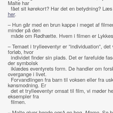
Malte har
fået sit kørekort? Har det en betydning? Læs
her
.
– Hun går med en brun kappe i meget af filme
minder på den
måde om Rødhætte. Hvem i filmen er Lykkes
– Temaet i trylleeventyr er ”individuation”, det v
forløb, hvor
individet finder sin plads. Det er farefulde fase
der symbolsk
iklædes eventyrets form. De handler om forsk
overgange i livet.
Forvandlingen fra barn til voksen eller fra usky
kønsmodning. Er
det et trylleeventyr omsat til film, vi møder h
eksempler fra
filmen.
– Malte giver hende også en bog,
Momo
. Se 