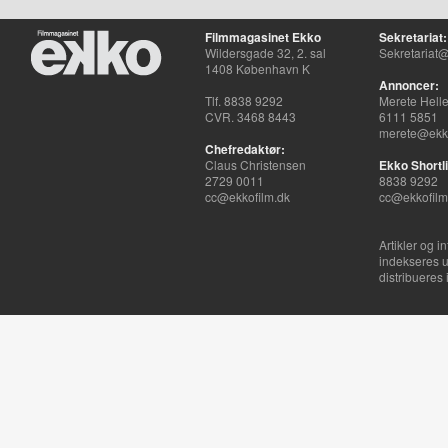
Filmmagasinet Ekko
Sekretariat:
Wildersgade 32, 2. sal
Sekretariat@
1408 København K
Annoncer:
Tlf. 8838 9292
Merete Hell
CVR. 3468 8443
6111 5851
merete@ekko
Chefredaktør:
Claus Christensen
Ekko Shortli
2729 0011
8838 9292
cc@ekkofilm.dk
cc@ekkofilm
Artikler og i
indekseres u
distribueres