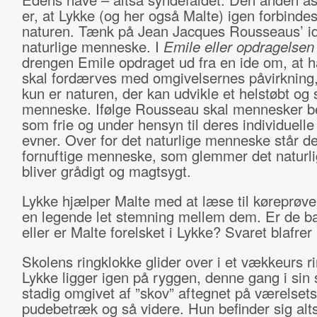
er, at Lykke (og her også Malte) igen forbind
naturen. Tænk på Jean Jacques Rousseaus’ i
naturlige menneske. I
Emile eller opdragelse
drengen Emile opdraget ud fra en ide om, at h
skal fordærves med omgivelsernes påvirkning,
kun er naturen, der kan udvikle et helstøbt og 
menneske. Ifølge Rousseau skal mennesker b
som frie og under hensyn til deres individuelle
evner. Over for det naturlige menneske står de
fornuftige menneske, som glemmer det naturl
bliver grådigt og magtsygt.
Lykke hjælper Malte med at læse til køreprøve
en legende let stemning mellem dem. Er de ba
eller er Malte forelsket i Lykke? Svaret blafrer
Skolens ringklokke glider over i et vækkeurs r
Lykke ligger igen på ryggen, denne gang i sin
stadig omgivet af ”skov” aftegnet på værelset
pudebetræk og så videre. Hun befinder sig alts