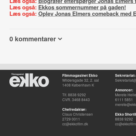
Læs også:
Biografer efterspørger Jonas Elmers 
Læs også:
Ekkos sommernummer på gaden!
Læs også:
Oplev Jonas Elmers comeback med E
0 kommentarer
Filmmagasinet Ekko
Sekretariat:
Wildersgade 32, 2. sal
Sekretariat@
1408 København K
Annoncer:
Tlf. 8838 9292
Merete Hell
CVR. 3468 8443
6111 5851
merete@ekko
Chefredaktør:
Claus Christensen
Ekko Shortli
2729 0011
8838 9292
cc@ekkofilm.dk
cc@ekkofilm