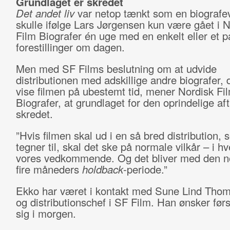
Grundlaget er skredet
Det andet liv
var netop tænkt som en biografe
skulle ifølge Lars Jørgensen kun være gået i 
Film Biografer én uge med en enkelt eller et p
forestillinger om dagen.
Men med SF Films beslutning om at udvide
distributionen med adskillige andre biografer, 
vise filmen på ubestemt tid, mener Nordisk Fi
Biografer, at grundlaget for den oprindelige aft
skredet.
”Hvis filmen skal ud i en så bred distribution,
tegner til, skal det ske på normale vilkår – i hve
vores vedkommende. Og det bliver med den n
fire måneders
holdback
-periode.”
Ekko har været i kontakt med Sune Lind Thoms
og distributionschef i SF Film. Han ønsker førs
sig i morgen.