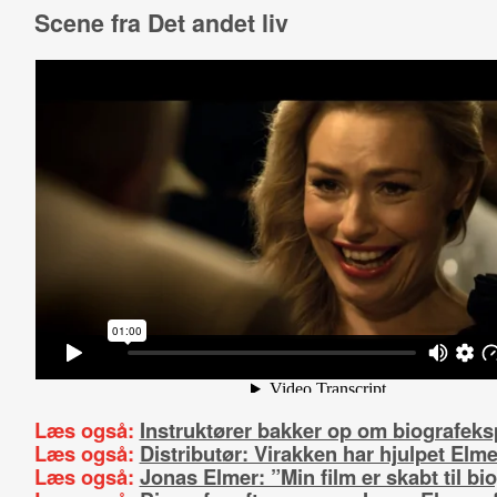
Scene fra Det andet liv
Læs også:
Instruktører bakker op om biografek
Læs også:
Distributør: Virakken har hjulpet Elme
Læs også:
Jonas Elmer: ”Min film er skabt til bi