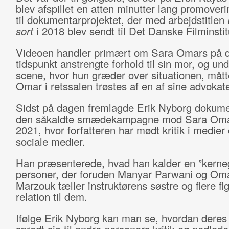
blev afspillet en atten minutter lang promover
til dokumentarprojektet, der med arbejdstitlen
sort
i 2018 blev sendt til Det Danske Filminstit
Videoen handler primært om Sara Omars på d
tidspunkt anstrengte forhold til sin mor, og un
scene, hvor hun græder over situationen, måt
Omar i retssalen trøstes af en af sine advokate
Sidst på dagen fremlagde Erik Nyborg dokumen
den såkaldte smædekampagne mod Sara Oma
2021, hvor forfatteren har mødt kritik i medier
sociale medier.
Han præsenterede, hvad han kalder en ”kerne
personer, der foruden Manyar Parwani og Om
Marzouk tæller instruktørens søstre og flere f
relation til dem.
Ifølge Erik Nyborg kan man se, hvordan deres