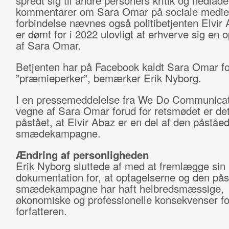
spredt sig til andre personers kritik og nedlad
kommentarer om Sara Omar på sociale medier
forbindelse nævnes også politibetjenten Elvir
er dømt for i 2022 ulovligt at erhverve sig en 
af Sara Omar.
Betjenten har på Facebook kaldt Sara Omar fo
”præmieperker”, bemærker Erik Nyborg.
I en pressemeddelelse fra We Do Communicat
vegne af Sara Omar forud for retsmødet er det
påstået, at Elvir Abaz er en del af den påståe
smædekampagne.
Ændring af personligheden
Erik Nyborg sluttede af med at fremlægge sin
dokumentation for, at optagelserne og den på
smædekampagne har haft helbredsmæssige,
økonomiske og professionelle konsekvenser fo
forfatteren.