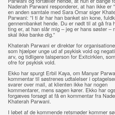
Parwani og fortæller hende, at hun er bange f
Naderah Parwani responderer, at han ikke er ”
en anden samtale med Sara Omar siger Khat
Parwani: ”I ti år har han banket sin kone, fu
gennembanket hende. Du er nødt til at gå fra
ting er, at han slår mig – jeg er hans søster –
skal ikke banke dig.”
Khaterah Parwani er direktør for organisatione
som hjælper unge ud af psykisk vold og negati
arv, og tidligere talsperson for Exitcirklen, so
ofre for psykisk vold.
Ekko har spurgt Erbil Kaya, om Manyar Parwa
kommentar til søstrenes udtalelser i optagels
svarer over mail, at klienten ikke har nogen
kommentarer, mens sagen kører. Ekko har og
forgæves forsøgt at få en kommentar fra Nade
Khaterah Parwani.
I løbet af de kommende retsmøder kommer sø