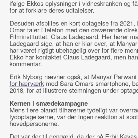
ifølge Ekkos oplysninger i vidneskranken og f
for at forklare deres udtalelser.
Desuden afspilles en kort optagelse fra 2021,
Omar taler i telefon med den daværende direkt
Filminstituttet, Claus Ladegaard. Her hører m
Ladegaard sige, at han er klar over, at Manya
har været rigtigt ubehagelig over for flere men
Ekko har kontaktet Claus Ladegaard, men han
kommentar.
Erik Nyborg nævner også, at Manyar Parwani
for hærværk
mod Sara Omars smartphone, be
2018, for at illustrere stemningen under optag
Kernen i smædekampagne
Mens flere blandt tilhørerne tydeligt var overr
lydoptagelserne, var der ingen reaktion at spot
hovedpersonerne.
Det var der til gengæld, da der på Erbil Kayas