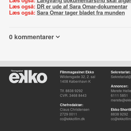
Læs også:
Langvarig dokumentarstrid skal afgø
Læs også:
DR er ude af Sara Omar-dokumentar
Læs også:
Sara Omar tager bladet fra munden
0 kommentarer
Filmmagasinet Ekko
Sekretariat:
Wildersgade 32, 2. sal
Sekretariat@
1408 København K
Annoncer:
Tlf. 8838 9292
Merete Hell
CVR. 3468 8443
6111 5851
merete@ekko
Chefredaktør:
Claus Christensen
Ekko Shortli
2729 0011
8838 9292
cc@ekkofilm.dk
cc@ekkofilm