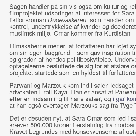
Sagen handler på sin vis også om kultur og rel
filmprojektet udspringer af interessen for Sar
fiktionsroman
Dødevaskeren,
som handler om 
kontrol, undertrykkelse af kvinder og decideret 
muslimsk miljø. Omar kommer fra Kurdistan.
Filmskaberne mener, at forfatteren har løjet s
om sin egen baggrund – som gav inspiration ti
og graden af hendes politibeskyttelse. Underve
optagelserne besluttede de sig for at afsløre d
projektet startede som en hyldest til forfattere
Parwani og Marzouk kom ind i salen ledsaget 
advokaten Erbil Kaya. Han er ansat af Parwani
efter en indsamling til hans salær, og
i går ko
at han også overtager Marzouks sag fra Tyge T
Det er desuden nyt, at Sara Omar som led i s
kræver 500.000 kroner i erstatning fra modpar
Kravet begrundes med konsekvenserne af opt