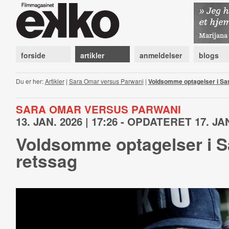
forside
artikler
anmeldelser
blogs
Du er her:
Artikler
|
Sara Omar versus Parwani
|
Voldsomme optagelser i Sa
SARA OMAR VERSUS PARWANI
13. JAN. 2026 | 17:26 - OPDATERET 17. JAN
Voldsomme optagelser i S
retssag