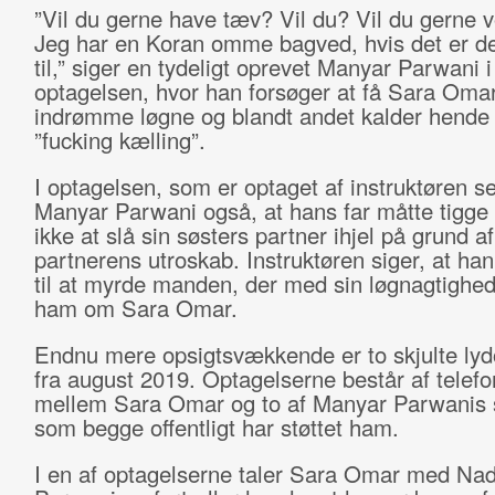
”Vil du gerne have tæv? Vil du? Vil du gerne 
Jeg har en Koran omme bagved, hvis det er de
til,” siger en tydeligt oprevet Manyar Parwani i
optagelsen, hvor han forsøger at få Sara Omar 
indrømme løgne og blandt andet kalder hende 
”fucking kælling”.
I optagelsen, som er optaget af instruktøren se
Manyar Parwani også, at hans far måtte tigg
ikke at slå sin søsters partner ihjel på grund af
partnerens utroskab. Instruktøren siger, at han
til at myrde manden, der med sin løgnagtighe
ham om Sara Omar.
Endnu mere opsigtsvækkende er to skjulte lyd
fra august 2019. Optagelserne består af telef
mellem Sara Omar og to af Manyar Parwanis 
som begge offentligt har støttet ham.
I en af optagelserne taler Sara Omar med Na