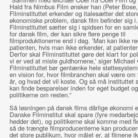
Hald fra Nimbus Film ønsker han (Peter Bose,
Filminstituttet erkender og italesætter det stor
økonomiske problem, dansk ﬁlm beﬁnder sig i.
Filminstituttet sætter sig i spidsen for en saml
for dansk ﬁlm, der kan sikre ﬂere penge til
ﬁlmproduktionerne end i dag. ’Man kan ikke r
patienten, hvis man ikke erkender, at patienten
Derfor skal Filminstituttet gøre det klart for pol
vi er ved at miste guldhornene,’ siger Michael
Filminstituttet bør gentænke hele støttesystem
en vision for, hvor ﬁlmbranchen skal være om 
år, og hvad det vil koste. Og så må instituttet 
kan ﬁnde besparelser inden for eget budget o
politikerne om resten.”
Så løsningen på dansk films dårlige økonomi e
Danske Filminstitut skal spare (fyre medarbej
hedder det), og politikerne skal komme med fl
så de trængte filmproducenterne kan producere 
det store publikum, hvor målet er, at filmene i