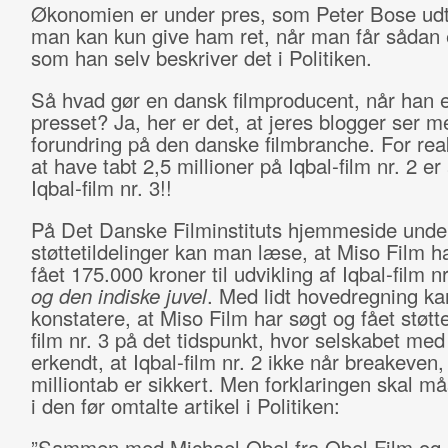
Økonomien er under pres, som Peter Bose udt
man kan kun give ham ret, når man får sådan 
som han selv beskriver det i Politiken.
Så hvad gør en dansk filmproducent, når han e
presset? Ja, her er det, at jeres blogger ser m
forundring på den danske filmbranche. For rea
at have tabt 2,5 millioner på Iqbal-film nr. 2 er
Iqbal-film nr. 3!!
På Det Danske Filminstituts hjemmeside unde
støttetildelinger kan man læse, at Miso Film h
fået 175.000 kroner til udvikling af Iqbal-film n
og den indiske juvel
. Med lidt hovedregning k
konstatere, at Miso Film har søgt og fået støtte 
film nr. 3 på det tidspunkt, hvor selskabet med
erkendt, at Iqbal-film nr. 2 ikke når breakeven,
milliontab er sikkert. Men forklaringen skal må
i den før omtalte artikel i Politiken:
”Sammen med Michael Obel fra Obel Film og B