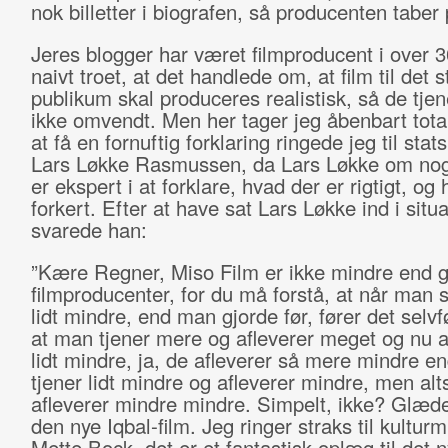
nok billetter i biografen, så producenten taber
Jeres blogger har været filmproducent i over 3
naivt troet, at det handlede om, at film til det s
publikum skal produceres realistisk, så de tje
ikke omvendt. Men her tager jeg åbenbart totalt
at få en fornuftig forklaring ringede jeg til stat
Lars Løkke Rasmussen, da Lars Løkke om no
er ekspert i at forklare, hvad der er rigtigt, og
forkert. Efter at have sat Lars Løkke ind i situ
svarede han:
”Kære Regner, Miso Film er ikke mindre end g
filmproducenter, for du må forstå, at når man s
lidt mindre, end man gjorde før, fører det selvføl
at man tjener mere og afleverer meget og nu a
lidt mindre, ja, de afleverer så mere mindre e
tjener lidt mindre og afleverer mindre, men alt
afleverer mindre mindre. Simpelt, ikke? Glæder
den nye Iqbal-film. Jeg ringer straks til kulturm
Mette Bock, det er et fantastisk oplæg til det 