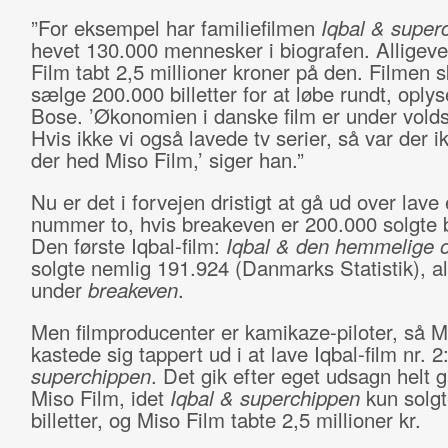
”For eksempel har familieﬁlmen
Iqbal & super
hevet 130.000 mennesker i biografen. Alligeve
Film tabt 2,5 millioner kroner på den. Filmen s
sælge 200.000 billetter for at løbe rundt, oplys
Bose. ’Økonomien i danske ﬁlm er under vold
Hvis ikke vi også lavede tv serier, så var der i
der hed Miso Film,’ siger han.”
Nu er det i forvejen dristigt at gå ud over lave 
nummer to, hvis breakeven er 200.000 solgte bi
Den første Iqbal-film:
Iqbal & den hemmelige o
solgte nemlig 191.924 (Danmarks Statistik), al
under
breakeven
.
Men filmproducenter er kamikaze-piloter, så M
kastede sig tappert ud i at lave Iqbal-film nr. 2
superchippen
. Det gik efter eget udsagn helt ga
Miso Film, idet
Iqbal & superchippen
kun solgt
billetter, og Miso Film tabte 2,5 millioner kr.