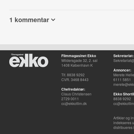
1 kommentar
Filmmagasinet Ekko
Sekretariat:
Wildersgade 32, 2. sal
Sekretariat@
1408 København K
Annoncer:
Tlf. 8838 9292
Merete Hell
CVR. 3468 8443
6111 5851
merete@ekko
Chefredaktør:
Claus Christensen
Ekko Shortli
2729 0011
8838 9292
cc@ekkofilm.dk
cc@ekkofilm
Artikler og i
indekseres u
distribueres