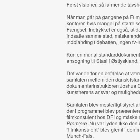
Først visioner, så larmende tavsh
Når man går på gangene på Filmin
kontorer, hvis mangel på størrelse
Fængsel. Indtrykket er også, at de
indsatte samme sted, måske endda
indblanding i debatten, ingen tv-
Kun en mur af standarddokumenter
ansøgning til Stasi i Østtyskland.
Det var derfor en befrielse at vær
samtalen mellem den dansk-islan
dokumentarinstruktøren Joshua 
kunstnerens ansvar og muligheder
Samtalen blev mesterligt styret a
der i programmet blev præsenteret
filmkonsulent hos DFI og måske 
Premiere
. Nu var lyden ikke den b
”filmkonsulent” blev glemt i den 
Munch-Fals.