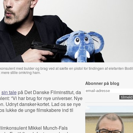
konsulent med bulder og brag ved at sætte en pistol for tindingen af elefanten Bodil
t mere stille omkring ham.
Abonner på blog
i
sin tale
på Det Danske Filminstitut, da
lent: ”Vi har brug for nye universer. Nye
on. Udnyt dansker-kortet. Lad os se nye
os lukke de unge filmskabere ind til
 filmkonsulent Mikkel Munch-Fals