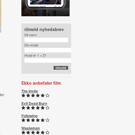
tilmeld nyhedsbrev
Dit navn:
Din email:
Hvad er 1 + 2?
Ekko anbefaler film
The Invite
ter
Evil Dead Burn
Following
Wasteman
r