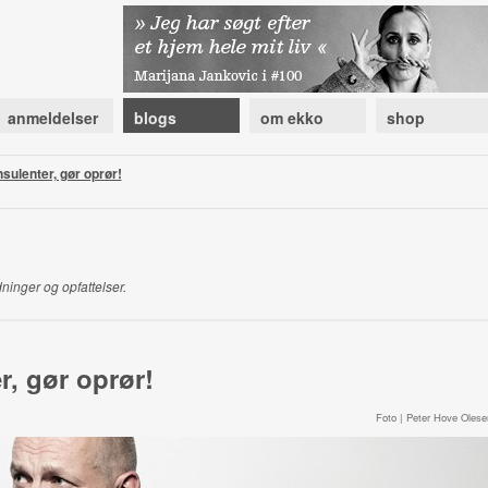
anmeldelser
blogs
om ekko
shop
sulenter, gør oprør!
ninger og opfattelser.
, gør oprør!
Foto | Peter Hove Olese