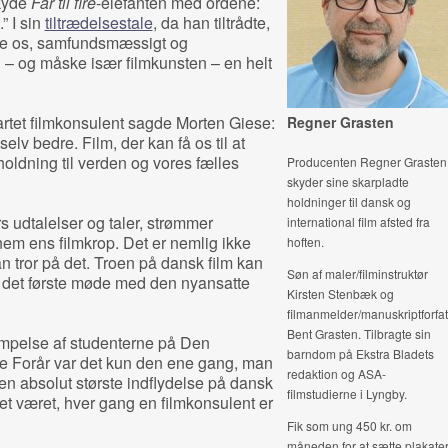
skyde
Far til fire
-elefanten med ordene:
” I sin
tiltrædelsestale
, da han tiltrådte,
kle os, samfundsmæssigt og
n – og måske især filmkunsten – en helt
rtet filmkonsulent sagde Morten Giese:
Regner Grasten
s selv bedre. Film, der kan få os til at
 holdning til verden og vores fælles
Producenten Regner Grasten
skyder sine skarpladte
holdninger til dansk og
 udtalelser og taler, strømmer
international film afsted fra
m ens filmkrop. Det er nemlig ikke
hoften.
man tror på det. Troen på dansk film kan
Søn af maler/filminstruktør
a det første møde med den nyansatte
Kirsten Stenbæk og
filmanmelder/manuskriptforfat
Bent Grasten. Tilbragte sin
mpelse af studenterne på Den
barndom på Ekstra Bladets
 Forår var det kun den ene gang, man
redaktion og ASA-
en absolut største indflydelse på dansk
filmstudierne i Lyngby.
et været, hver gang en filmkonsulent er
Fik som ung 450 kr. om
måneden for at sætte plakate