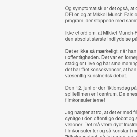
Og symptomatisk er det også, at d
DFI er, og at Mikkel Munch-Fals e
program, der stoppede med samme 
Ikke et ord om, at Mikkel Munch-Fal
den absolut største indflydelse på
Det er ikke så mærkeligt, når han
i offentligheden. Det var en forn
stadig er i live og har sine menin
det har fået konsekvenser, at han 
væsentlig kunstnerisk debat.
Den 12. juni er der fiktionsdag på
spillefilmen er i centrum. De ene
filmkonsulenterne!
Jeg nægter at tro, at det er med f
synlige i den offentlige debat og 
visioner. Det må være dybt frustre
filmkonsulenter og så konstant
”Filmkonsulent, nå for søren, det g