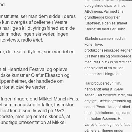
ed.
op og skrue elpærer i hos
ABCinema. Var med til at
stituttet, ser man dem sidde i deres
grundlægge biografen
 kun overgås af cellerne i Vestre
Klaptræet, siden selskabet
 har lige så lidt ytringsfrihed som de
Kærnefilm med Per Holst.
 mindre. Ingen skriverier, ingen
Startede sammen med sin
interviews, radio
intet
.
kone, Tove,
produktionsselskabet Regner
, der skal udfyldes, som var det en
Grasten Film og producerede
med Per Holst
Op på fars hat
,
der blev set af en million
e til Heartland Festival og opleve
mennesker i biografen.
dske kunstner Olafur Eliasson og
Oppenheimer, der handlede om
Har produceret 34 film,
 for at påvirke verden.
heriblandt
Anja & Viktor
-
serien,
Det forsømte forår
,
Ku
f ingen ringere end Mikkel Munch-Fals,
en pige
,
Hvidstengruppen
og
 som manuskriptforfatter, instruktør,
senest
Tarok.
Har også stået
mest kendt som tv-vært på
DR2
bag to julekalendre og teater-
edste, men jeg er ret sikker på, at
musicalen
Askepop
.
Har
mundtlige præsentation af Mikkel
været forfatter og medforfatter
på flere af filmene under