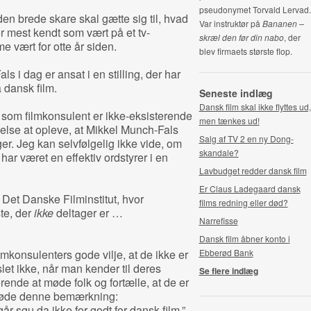
pseudonymet Torvald Lervad.
en brede skare skal gætte sig til, hvad
Var instruktør på
Bananen –
r mest kendt som vært på et tv-
skræl den før din nabo
, der
vært for otte år siden.
blev firmaets største flop.
s i dag er ansat i en stilling, der har
 dansk film.
Seneste indlæg
Dansk film skal ikke flyttes ud,
 som filmkonsulent er ikke-eksisterende
men tænkes ud!
øjelse at opleve, at Mikkel Munch-Fals
Salg af TV 2 en ny Dong-
ger. Jeg kan selvfølgelig ikke vide, om
skandale?
har været en effektiv ordstyrer i en
Lavbudget redder dansk film
Er Claus Ladegaard dansk
 Det Danske Filminstitut, hvor
films redning eller død?
ste, der
ikke
deltager er …
Narrefisse
Dansk film åbner konto i
ilmkonsulenters gode vilje, at de ikke er
Ebberød Bank
slet ikke, når man kender til deres
Se flere indlæg
rende at møde folk og fortælle, at de er
 møde denne bemærkning:
år sgu da ikke for godt for dansk film.”