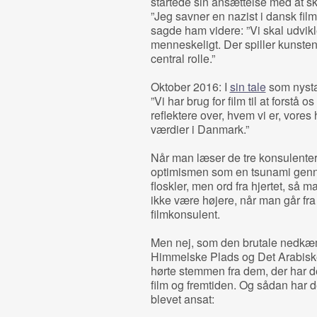
startede sin ansættelse med at 
”Jeg savner en nazist i dansk film.
sagde ham videre: ”Vi skal udvi
menneskeligt. Der spiller kunste
central rolle.”
Oktober 2016: I
sin tale
som nysta
”Vi har brug for film til at forstå o
reflektere over, hvem vi er, vores
værdier i Danmark.”
Når man læser de tre konsulenters
optimismen som en tsunami genne
floskler, men ord fra hjertet, så 
ikke være højere, når man går fr
filmkonsulent.
Men nej, som den brutale nedkæ
Himmelske Plads og Det Arabiske
hørte stemmen fra dem, der har d
film og fremtiden. Og sådan har d
blevet ansat: