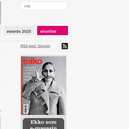
awards 2025
shortlist
RSS-feed / blogger
n