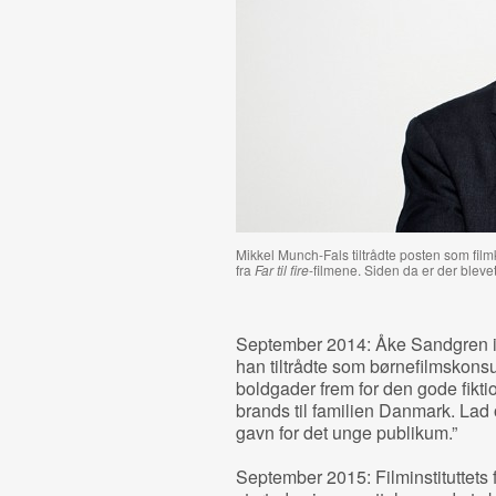
Mikkel Munch-Fals tiltrådte posten som film
fra
Far til fire
-filmene. Siden da er der bleve
September 2014: Åke Sandgren 
han tiltrådte som børnefilmskonsu
boldgader frem for den gode fikti
brands til familien Danmark. Lad 
gavn for det unge publikum.”
September 2015: Filminstituttets