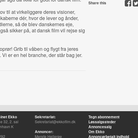
Share this
v til at virkeliggøre deres visioner,
kaberne dér, hvor de lever og ånder,
dierne, så de blev danskernes eje,
også sikker på, at dansk film vil rejse sig
rør! Grib til våben og flygt fra jeres
. Vi er en hel branche, der står bag jer.
inet Ekko
Sekretariat:
Tegn abonnement
 32, 2. sal
Sekretariat@ekkofilm.dk
Løssalgssteder
nhavn K
Annoncesalg
Annoncer:
Om Ekko
292
Merete Hellerøe
Annoncørbetalt indhold