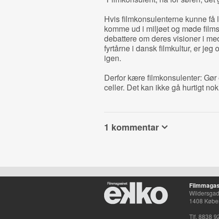
Hvis filmkonsulenterne kunne få lo
komme ud i miljøet og møde films
debattere om deres visioner i me
fyrtårne i dansk filmkultur, er jeg 
igen.
Derfor kære filmkonsulenter: Gør op
celler. Det kan ikke gå hurtigt nok
1 kommentar
Filmmagas
Wildersgade
1408 Købe
Tlf. 8838 9