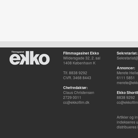
Filmmagasinet Ekko
Sekretariat:
Wildersgade 32, 2. sal
Sekretariat@
1408 København K
Annoncer:
Tlf. 8838 9292
Merete Hell
CVR. 3468 8443
6111 5851
merete@ekko
Chefredaktør:
Claus Christensen
Ekko Shortli
2729 0011
8838 9292
cc@ekkofilm.dk
cc@ekkofilm
Artikler og i
indekseres u
distribueres