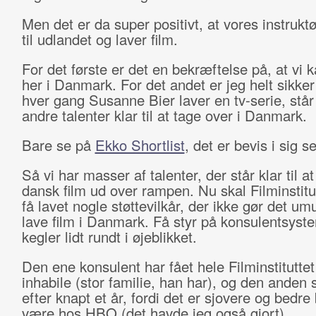
Men det er da super positivt, at vores instruktø
til udlandet og laver film.
For det første er det en bekræftelse på, at vi 
her i Danmark. For det andet er jeg helt sikker
hver gang Susanne Bier laver en tv-serie, står 
andre talenter klar til at tage over i Danmark.
Bare se på
Ekko Shortlist
, det er bevis i sig se
Så vi har masser af talenter, der står klar til a
dansk film ud over rampen. Nu skal Filminstitu
få lavet nogle støttevilkår, der ikke gør det umu
lave film i Danmark. Få styr på konsulentsyste
kegler lidt rundt i øjeblikket.
Den ene konsulent har fået hele Filminstituttet
inhabile (stor familie, han har), og den anden 
efter knapt et år, fordi det er sjovere og bedre 
være hos HBO (det havde jeg også gjort).