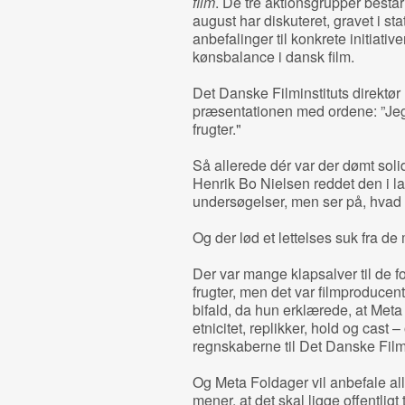
film
. De tre aktionsgrupper består
august har diskuteret, gravet i st
anbefalinger til konkrete initiati
kønsbalance i dansk film.
Det Danske Filminstituts direktør
præsentationen med ordene: ”Jeg
frugter."
Så allerede dér var der dømt sol
Henrik Bo Nielsen reddet den i lan
undersøgelser, men ser på, hvad v
Og der lød et lettelses suk fra d
Der var mange klapsalver til de f
frugter, men det var filmproducent
bifald, da hun erklærede, at Meta F
etnicitet, replikker, hold og cas
regnskaberne til Det Danske Filmi
Og Meta Foldager vil anbefale al
mener, at det skal ligge offentligt