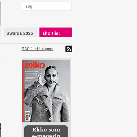
awards 2025
shortlist
RSS-feed / blogger
n