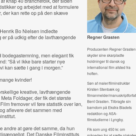
 af knap 40 branchefolk, der siden
atistikker og arbejdet med at formulere
ver, der kan rette op på den skæve
 Henrik Bo Nielsen indledte
 er på udkig efter de lavthængende
Regner Grasten
Producenten Regner Grasten
id bodegastemning, men elegant fik
skyder sine skarpladte
d: ”Så vi ikke bare starter nye
holdninger til dansk og
i kan sætte i gang i morgen.”
international film afsted fra
hoften.
e mange kvinder!
Søn af maler/filminstruktør
Kirsten Stenbæk og
orskellige kreative, lavthængende
filmanmelder/manuskriptforfat
 Meta Foldager, der fik det største
Bent Grasten. Tilbragte sin
ilm fremover vil føre statistik over løn,
barndom på Ekstra Bladets
t – og aflevere det sammen med
redaktion og ASA-
nstitut.
filmstudierne i Lyngby.
le andre at gøre det samme, da hun
Fik som ung 450 kr. om
 tilgængeligt. Det Danske Filminstituts
måneden for at sætte plakate