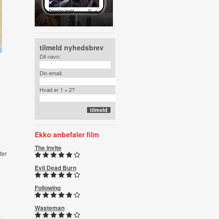
tilmeld nyhedsbrev
Dit navn:
Din email:
Hvad er 1 + 2?
Ekko anbefaler film
The Invite
ter
Evil Dead Burn
Following
Wasteman
r