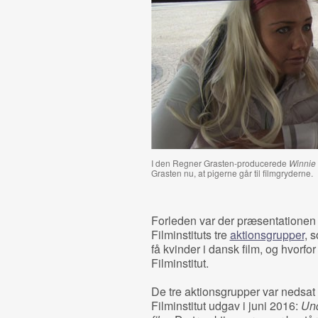
I den Regner Grasten-producerede
Winnie
Grasten nu, at pigerne går til filmgryderne.
Forleden var der præsentationen a
Filminstituts tre
aktionsgrupper
, s
få kvinder i dansk film, og hvorfo
Filminstitut.
De tre aktionsgrupper var nedsa
Filminstitut udgav i juni 2016:
Und