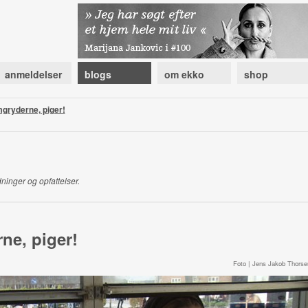
anmeldelser
blogs
om ekko
shop
lmgryderne, piger!
ninger og opfattelser.
rne, piger!
Foto | Jens Jakob Thorse