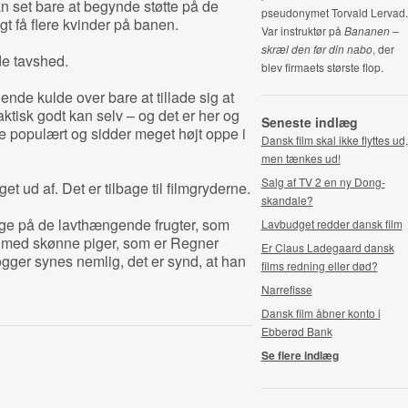
 set bare at begynde støtte på de
pseudonymet Torvald Lervad.
igt få flere kvinder på banen.
Var instruktør på
Bananen –
skræl den før din nabo
, der
de tavshed.
blev firmaets største flop.
de kulde over bare at tillade sig at
tisk godt kan selv – og det er her og
Seneste indlæg
kke populært og sidder meget højt oppe i
Dansk film skal ikke flyttes ud,
men tænkes ud!
Salg af TV 2 en ny Dong-
et ud af. Det er tilbage til filmgryderne.
skandale?
igge på de lavthængende frugter, som
Lavbudget redder dansk film
 med skønne piger, som er Regner
Er Claus Ladegaard dansk
gger synes nemlig, det er synd, at han
films redning eller død?
Narrefisse
Dansk film åbner konto i
Ebberød Bank
Se flere indlæg