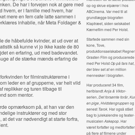
nken. De har i forvejen nok at gøre med
op og skrue elpærer i hos
ed hvem, er i familie med hvem, har
ABCinema. Var med til at
ket mere en fem cafe latte sammen i
grundlægge biografen
erklæres inhabile, når Meta Foldager &
Klaptræet, siden selskabet
Kærnefilm med Per Holst.
Startede sammen med sin
e de håbefulde kvinder, at ud over at
kone, Tove,
atistik så kunne vi jo ikke kaste de 80
produktionsselskabet Regner
det en erfaring, ud med badevandet.
Grasten Film og producerede
 suge af de stærke mænds erfaring de
med Per Holst
Op på fars hat
,
der blev set af en million
mennesker i biografen.
forkvinden for filminstruktørerne i
m leder en af grupperne, var helt vild
Har produceret 34 film,
 replikker og turen tilbage til
heriblandt
Anja & Viktor
-
nd som mentor.
serien,
Det forsømte forår
,
Ku
en pige
,
Hvidstengruppen
og
jorde opmærksom på, at han var den
senest
Tarok.
Har også stået
indelige instruktører og med stor
bag to julekalendre og teater-
at det var nødvendigt at starte forfra,
musicalen
Askepop
.
Har
lent.
været forfatter og medforfatter
på flere af filmene under