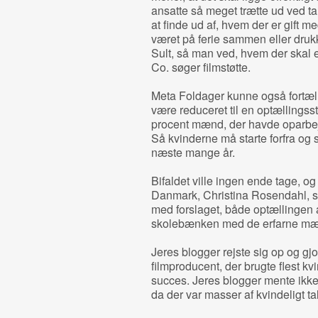
ansatte så meget trætte ud ved ta
at finde ud af, hvem der er gift m
været på ferie sammen eller druk
Sult, så man ved, hvem der skal 
Co. søger filmstøtte.
Meta Foldager kunne også fortæll
være reduceret til en optællingsst
procent mænd, der havde oparbej
Så kvinderne må starte forfra og
næste mange år.
Bifaldet ville ingen ende tage, og 
Danmark, Christina Rosendahl, so
med forslaget, både optællingen af
skolebænken med de erfarne mæ
Jeres blogger rejste sig op og g
filmproducent, der brugte flest kv
succes. Jeres blogger mente ikke, 
da der var masser af kvindeligt ta