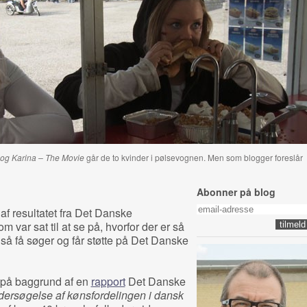
 og Karina – The Movie
går de to kvinder i pølsevognen. Men som blogger foreslår
Abonner på blog
f resultatet fra Det Danske
om var sat til at se på, hvorfor der er så
r så få søger og får støtte på Det Danske
t på baggrund af en
rapport
Det Danske
ersøgelse af kønsfordelingen i dansk