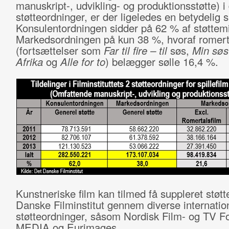
manuskript-, udvikling- og produktionsstøtte) i
støtteordninger, er der ligeledes en betydelig
Konsulentordningen sidder på 62 % af støttemi
Markedsordningen på kun 38 %, hvoraf romert
(fortsættelser som
Far til fire
– til
søs,
Min søst
Afrika
og
Alle for to
) belægger sølle 16,4 %.
Kunstneriske film kan tilmed få suppleret støtt
Danske Filminstitut gennem diverse internatio
støtteordninger, såsom Nordisk Film- og TV F
MEDIA og Eurimages.