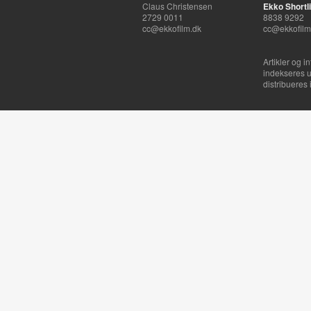
Claus Christensen
Ekko Shortli
2729 0011
8838 9292
cc@ekkofilm.dk
cc@ekkofilm
Artikler og i
indekseres u
distribueres