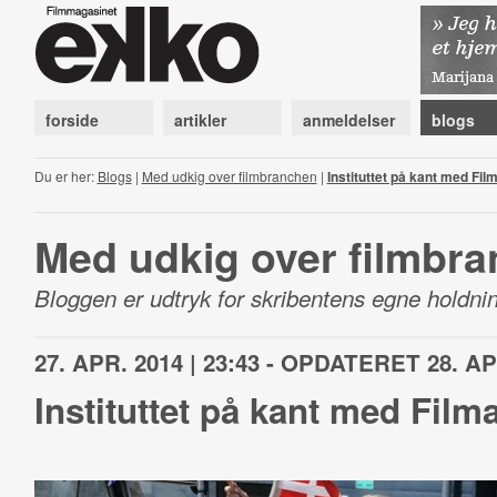
forside
artikler
anmeldelser
blogs
Du er her:
Blogs
|
Med udkig over filmbranchen
|
Instituttet på kant med Fil
Med udkig over filmbr
Bloggen er udtryk for skribentens egne holdnin
27. APR. 2014 | 23:43 - OPDATERET 28. APR
Instituttet på kant med Film