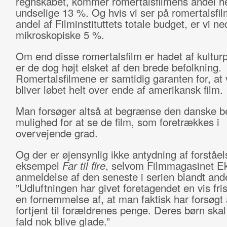
regnskabet, kommer romertalsfilmens andel he
undselige 13 %. Og hvis vi ser på romertalsfi
andel af Filminstituttets totale budget, er vi n
mikroskopiske 5 %.
Om end disse romertalsfilm er hadet af kultur
er de dog højt elsket af den brede befolkning.
Romertalsfilmene er samtidig garanten for, at 
bliver løbet helt over ende af amerikansk film.
Man forsøger altså at begrænse den danske b
mulighed for at se de film, som foretrækkes i
overvejende grad.
Og der er øjensynlig ikke antydning af forståels
eksempel
Far til fire
, selvom Filmmagasinet Ek
anmeldelse af den seneste i serien blandt ande
”Udluftningen har givet foretagendet en vis fr
en fornemmelse af, at man faktisk har forsøgt 
fortjent til forældrenes penge. Deres børn skal 
fald nok blive glade.”