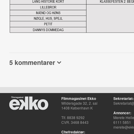
5 kommentarer
Filmmagasinet Ekko
Sekretariat:
Wildersgade 32, 2. sal
Sekretariat@
1408 København K
Annoncer:
Tlf. 8838 9292
Merete Hell
CVR. 3468 8443
6111 5851
merete@ekko
Chefredaktør: