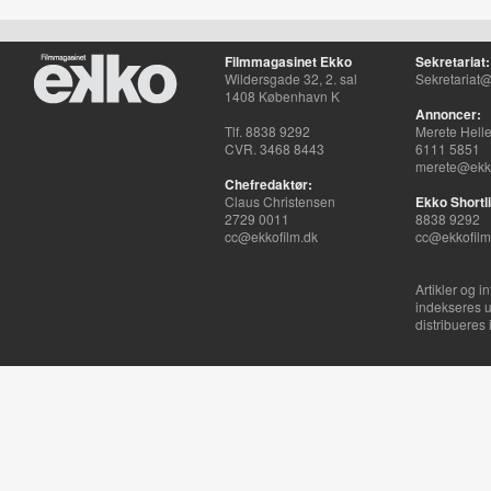
Filmmagasinet Ekko
Sekretariat:
Wildersgade 32, 2. sal
Sekretariat@
1408 København K
Annoncer:
Tlf. 8838 9292
Merete Hell
CVR. 3468 8443
6111 5851
merete@ekko
Chefredaktør:
Claus Christensen
Ekko Shortli
2729 0011
8838 9292
cc@ekkofilm.dk
cc@ekkofilm
Artikler og i
indekseres u
distribueres