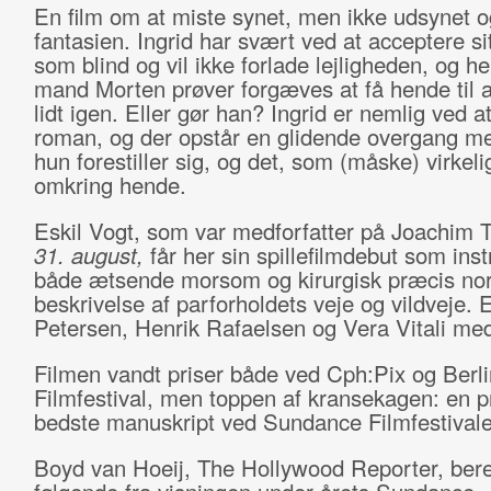
En film om at miste synet, men ikke udsynet o
fantasien. Ingrid har svært ved at acceptere sit
som blind og vil ikke forlade lejligheden, og h
mand Morten prøver forgæves at få hende til at
lidt igen. Eller gør han? Ingrid er nemlig ved a
roman, og der opstår en glidende overgang me
hun forestiller sig, og det, som (måske) virkeli
omkring hende.
Eskil Vogt, som var medforfatter på Joachim T
31. august,
får her sin spillefilmdebut som inst
både ætsende morsom og kirurgisk præcis no
beskrivelse af parforholdets veje og vildveje. E
Petersen, Henrik Rafaelsen og Vera Vitali med
Filmen vandt priser både ved Cph:Pix og Berli
Filmfestival, men toppen af kransekagen: en pr
bedste manuskript ved Sundance Filmfestivale
Boyd van Hoeij, The Hollywood Reporter, ber