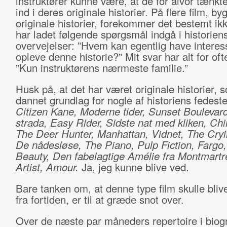
instruktører kunne være, at de for alvor tænkt
ind i deres originale historier. På flere film, by
originale historier, forekommer det bestemt ik
har ladet følgende spørgsmål indgå i historien
overvejelser: ”Hvem kan egentlig have interess
opleve denne historie?” Mit svar har alt for oft
”Kun instruktørens nærmeste familie.”
Husk på, at det har været originale historier, 
dannet grundlag for nogle af historiens fedeste
Citizen Kane, Moderne tider, Sunset Boulevard
strada, Easy Rider, Sidste nat med kliken, Ch
The Deer Hunter, Manhattan, Vidnet, The Cry
De nådesløse, The Piano, Pulp Fiction, Fargo
Beauty, Den fabelagtige Amélie fra Montmartr
Artist, Amour.
Ja, jeg kunne blive ved.
Bare tanken om, at denne type film skulle blive
fra fortiden, er til at græde snot over.
Over de næste par måneders repertoire i biogr