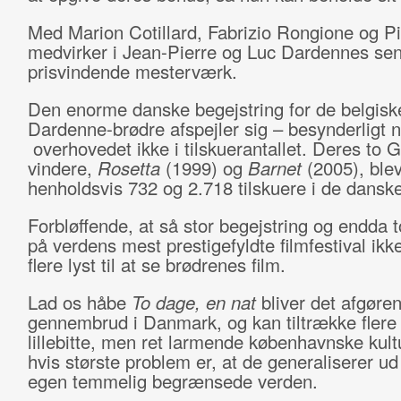
Med Marion Cotillard, Fabrizio Rongione og Pi
medvirker i Jean-Pierre og Luc Dardennes se
prisvindende mesterværk.
Den enorme danske begejstring for de belgisk
Dardenne-brødre afspejler sig – besynderligt 
overhovedet ikke i tilskuerantallet. Deres to 
vindere,
Rosetta
(1999) og
Barnet
(2005), blev
henholdsvis 732 og 2.718 tilskuere i de danske
Forbløffende, at så stor begejstring og endda 
på verdens mest prestigefyldte filmfestival ikke
flere lyst til at se brødrenes film.
Lad os håbe
To dage, en nat
bliver det afgøre
gennembrud i Danmark, og kan tiltrække flere
lillebitte, men ret larmende københavnske kult
hvis største problem er, at de generaliserer ud
egen temmelig begrænsede verden.