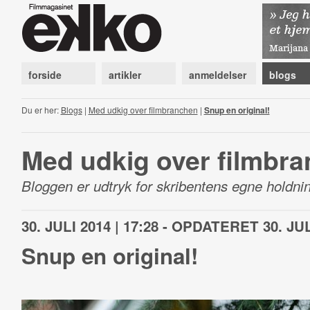
forside
artikler
anmeldelser
blogs
Du er her:
Blogs
|
Med udkig over filmbranchen
|
Snup en original!
Med udkig over filmbr
Bloggen er udtryk for skribentens egne holdnin
30. JULI 2014 | 17:28 - OPDATERET 30. JUL
Snup en original!