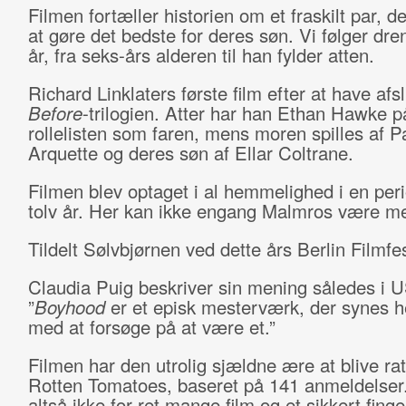
Filmen fortæller historien om et fraskilt par, d
at gøre det bedste for deres søn. Vi følger dren
år, fra seks-års alderen til han fylder atten.
Richard Linklaters første film efter at have afsl
Before
-trilogien. Atter har han Ethan Hawke p
rollelisten som faren, mens moren spilles af Pa
Arquette og deres søn af Ellar Coltrane.
Filmen blev optaget i al hemmelighed i en per
tolv år. Her kan ikke engang Malmros være m
Tildelt Sølvbjørnen ved dette års Berlin Filmfes
Claudia Puig beskriver sin mening således i 
”
Boyhood
er et episk mesterværk, der synes he
med at forsøge på at være et.”
Filmen har den utrolig sjældne ære at blive ra
Rotten Tomatoes, baseret på 141 anmeldelser.
altså ikke for ret mange film og et sikkert fing