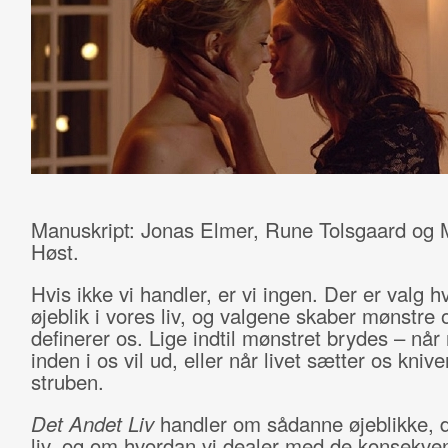
Manuskript: Jonas Elmer, Rune Tolsgaard og 
Høst.
Hvis ikke vi handler, er vi ingen. Der er valg h
øjeblik i vores liv, og valgene skaber mønstre 
definerer os. Lige indtil mønstret brydes – når
inden i os vil ud, eller når livet sætter os kniv
struben.
Det Andet Liv
handler om sådanne øjeblikke, 
liv, og om hvordan vi dealer med de konsekve