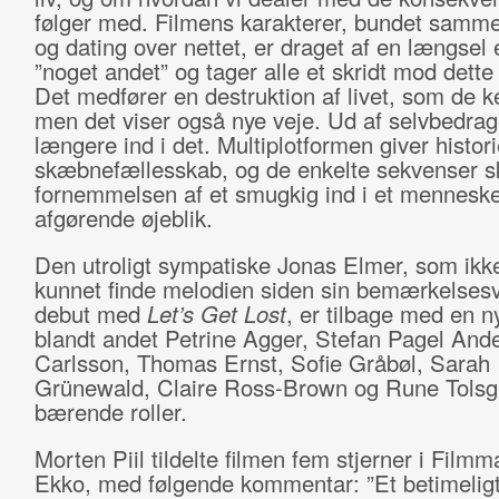
følger med. Filmens karakterer, bundet samme
og dating over nettet, er draget af en længsel 
”noget andet” og tager alle et skridt mod dette
Det medfører en destruktion af livet, som de k
men det viser også nye veje. Ud af selvbedrage
længere ind i det. Multiplotformen giver histori
skæbnefællesskab, og de enkelte sekvenser s
fornemmelsen af et smugkig ind i et menneskes 
afgørende øjeblik.
Den utroligt sympatiske Jonas Elmer, som ikke 
kunnet finde melodien siden sin bemærkelses
debut med
Let’s Get Lost
, er tilbage med en n
blandt andet Petrine Agger, Stefan Pagel And
Carlsson, Thomas Ernst, Sofie Gråbøl, Sarah
Grünewald, Claire Ross-Brown og Rune Tolsga
bærende roller.
Morten Piil tildelte filmen fem stjerner i Film
Ekko, med følgende kommentar: ”Et betimelig