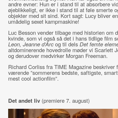
andre evner: Hun er i stand til at absorbere vi
øjeblikkeligt, er ikke i stand til at føle smerte o
objekter med sit sind. Kort sagt: Lucy bliver e
umådelig sexet kampmaskine!
Luc Besson vender tilbage med historien om 
kvinde, som vi også så det i hans tidlige film
Leon,
Jeanne d’Arc
og til dels
Det femte elem
altdominerende hovedrolle møder vi Scarlett 
og derudover medvirker Morgan Freeman.
Richard Corliss fra TIME Magazine beskriver 
værende ”sommerens bedste, saftigste, smart
mest cool actionfilm”.
Det andet liv
(premiere 7. august)