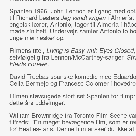
Spanien 1966. John Lennon er i gang med opt
til Richard Lesters
Jeg vandt krigen
i Almería.
engelsk-lærer, Antonio, tager til Almería i håb
møde sin helt. Undervejs samler Antonio to bo
unge mennesker op.
Filmens titel,
Living
is Easy with Eyes Closed
selvfølgelig fra Lennon/McCartney-sangen
Str
Fields Forever
.
David Truebas spanske komedie med Eduardo
Celia Bermejo og Francesc Colomer i hovedrol
Filmen støvsugede stort set Spanien for filmpr
dette års uddelinger.
William Brownridge fra Toronto Film Scene var
tilfreds: ”En meget bevægende film, som er re
for Beatles-fans. Denne film ønsker du ikke at g