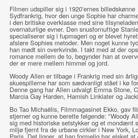
Filmen udspiller sig i 1920ʼernes billedskønne
Sydfrankrig, hvor den unge Sophie har charmer
i den britiske overklasse med sine tilsynelade
overnaturlige evner. Den snusfornuftige Stanl
specialiserer sig i fupmageri og er blevet hyret 
afsløre Sophies metoder. Men noget kunne tyd
han mødt sin overkvinde. I takt med at der ops
romance mellem de to, begynder han at overv
der er mere mellem himmel og jord.
Woody Allen er tilbage i Frankrig med sin årlig
skuespillerne har som sædvanligt stået i kø for
Denne gang har Allen udvalgt Emma Stone, Co
Marcia Gay Harden, Hamish Linklater og Jack
Bo Tao Michaëlis, Filmmagasinet Ekko, gav fi
stjerner og kunne berette følgende: ”Woody All
sig med historiske setstykker og et mondænt 
miljø fjernt fra de urbane cirkler i New York, 
Paris. Det ligner, at han formelig har elsket at