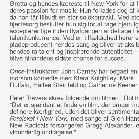
Gretta og hendes kæreste til New York for at f
deres passion for musik. Hun forlades dog af 
da han får tilbudt en stor solokontrakt. Med sto
hjertesorg beslutter hun sig for at tage hjem 
accepterer lige inden flyafgangen at deltage i 
talentkonkurrence. Ved en tilfældighed hører en
pladeproducent hendes sang og bliver straks b
hendes rå talent og inspirerende autenticitet –
blive hinandens sidste chance for succes.
Once
-instruktøren John Carney har begået en 
morsom komedie med Kiera Knightley, Mark
Ruffalo, Hailee Steinfeld og Catherine Keener.
Peter Travers skrev følgende om filmen i Rolli
”Det er sjældent at finde en film, der bruger mus
definere kærlighed, uden det bliver sentimenta
Forelsket i New York
, med sange af Glen Han
New Radicals forsangeren Gregg Alexander, e
vidunderlig undtagelse.”