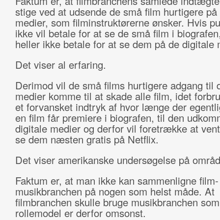
Faktum er, at filmbranchens samlede indtægter
stige ved at udsende de små film hurtigere på 
medier, som filminstruktørerne ønsker. Hvis p
ikke vil betale for at se de små film i biografen,
heller ikke betale for at se dem på de digitale 
Det viser al erfaring.
Derimod vil de små films hurtigere adgang til d
medier komme til at skade alle film, idet forbr
et forvansket indtryk af hvor længe der egentli
en film får premiere i biografen, til den udko
digitale medier og derfor vil foretrække at ven
se dem næsten gratis på Netflix.
Det viser amerikanske undersøgelse på områd
Faktum er, at man ikke kan sammenligne film-
musikbranchen på nogen som helst måde. At
filmbranchen skulle bruge musikbranchen som
rollemodel er derfor omsonst.