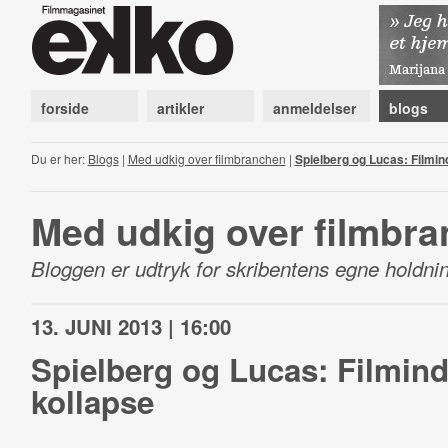
forside
artikler
anmeldelser
blogs
Du er her:
Blogs
|
Med udkig over filmbranchen
|
Spielberg og Lucas: Filmind
Med udkig over filmbr
Bloggen er udtryk for skribentens egne holdnin
13. JUNI 2013 | 16:00
Spielberg og Lucas: Filmindu
kollapse