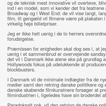
og de teknisk mest innovative vil overleve, bli
ind i en model, som vi kender det fra teatrene
Broadway og i West End: de vil vise langt, lan
film, til gengæld vil filmene være på plakaten i 
virkelig høje billetpriser.
Jeg er ikke helt uenig i de to herrers overordn
forudsigelse.
Præmissen for enigheden skal dog ses i, at jeg
uenig i et sammenbrud er overvejende sandsy
det vil i Danmark ikke alene ske på grundlag a
Hollywoods fokus på udelukkende at producer
blockbusters.
I Danmark vil de minimale indtægter fra de nye
medier samt den retning danske politikere og 
danske skabende filmkunstnere forsøger at pr
filmindustrien i, ligeledes have sin broderdel a
Paradoksalt nok, vil den retning de danske poli