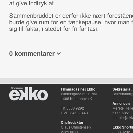
at give indtryk af.
Sammenbruddet er derfor ikke nært foreståend
burde give rum for en tænkepause, hvor man f
sig til fakta, i stedet for fri fantasi.
0 kommentarer
Filmmagasinet Ekko
Sekretariat:
Wildersgade 32, 2. sal
Sekretariat@
1408 København K
Annoncer:
Tlf. 8838 9292
Merete Hell
CVR. 3468 8443
6111 5851
merete@ekko
Chefredaktør:
Claus Christensen
Ekko Shortli
2729 0011
8838 9292