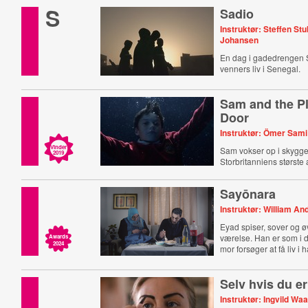
S
Sadio
Instruktør: Steffen St
Johansen
En dag i gadedrengen 
venners liv i Senegal.
Sam and the Pl
Door
Instruktør: Ömer Sami
Vinder
Sam vokser op i skygge
2019
Storbritanniens største
Sayōnara
Instruktør: William An
Eyad spiser, sover og ø
værelse. Han er som i d
Awards
2024
mor forsøger at få liv i 
Selv hvis du er
Instruktør: Ingvild Wa