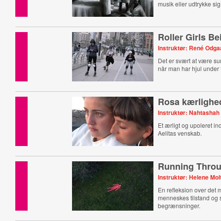
musik eller udtrykke si
Roller Girls Be
Instruktør: René Odga
Det er svært at være sur
når man har hjul under
Rosa kærlighe
Instruktør: Nahtashah
Et ærligt og upoleret in
Aelitas venskab.
Running Throu
Instruktør: Helene Mol
En refleksion over det
menneskes tilstand og
begrænsninger.