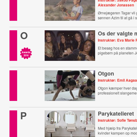
Instruktør: Jakob Pag
Alexander Jonassen
Ørnejægeren Tagar vil
sønnen Azim til at gå i 
O
Os der valgte
Instruktør: Eva Marie
Et besøg hos en stamm
pigebørn på planeten J
Awards
2016
Otgon
Instruktør: Emil Aagaa
Otgon kæmper hver dag 
professionelt slangem
P
Parykatelieret
Instruktør: Sofie Tøns
Med hjælp fra Parykateli
kvinder kampen op mod