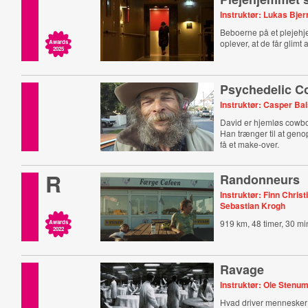
Instruktør: Lukas Bjer
Beboerne på et plejehj
oplever, at de får glimt 
Awards
2025
Psychedelic 
Instruktør: Casper Ba
David er hjemløs cowbo
Han trænger til at geno
få et make-over.
R
Randonneurs
Instruktør: Finn Christ
Sebastian Krogh
919 km, 48 timer, 30 mi
Awards
2022
Ravage
Instruktør: Ole Stenu
Hvad driver mennesker ti