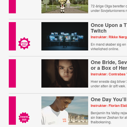
72-årige Olga beretter
under Sovjetunionens r
Once Upon a T
Twitch
Instruktør: Rikke Nør
Vinder
En mand skaber sig en 
2023
virkelighed online.
One Bride, Se
or a Box of He
Instruktør: Contrabas
Hver eneste dag bliver
under atten år gift væk.
One Day You’ll
Instruktør: Florian Ela
Benjamin fra Valby rejse
sin træner Zeshan for a
Awards
2025
thaiboksning.