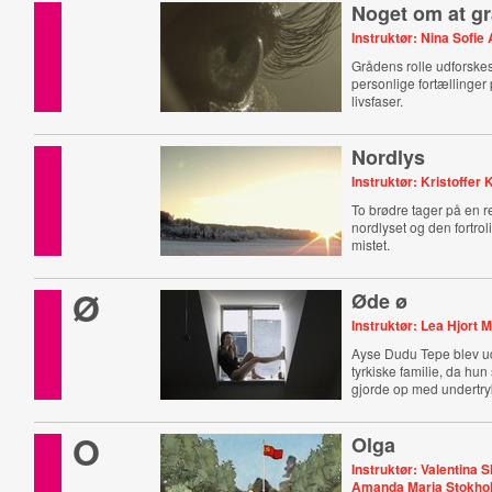
Noget om at g
Instruktør: Nina Sofie
Grådens rolle udforsk
personlige fortællinger 
livsfaser.
Nordlys
Instruktør: Kristoffer 
To brødre tager på en re
nordlyset og den fortro
mistet.
Ø
Øde ø
Instruktør: Lea Hjort 
Ayse Dudu Tepe blev ud
tyrkiske familie, da hu
gjorde op med undertry
familien.
O
Olga
Instruktør: Valentina 
Amanda Maria Stokh