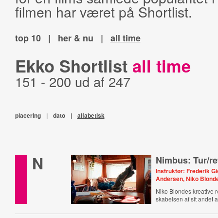
filmen har været på Shortlist.
top 10
|
her & nu
|
all time
Ekko Shortlist
all time
151 - 200 ud af 247
placering
|
dato
|
alfabetisk
N
Nimbus: Tur/re
Instruktør: Frederik Gi
Andersen, Niko Blond
Niko Blondes kreative 
skabelsen af sit andet 