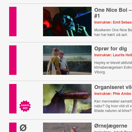
One Nice Boi –
#1
Instruktør: Emil Sebas
Musikeren One Nice Boy
han har kært, på spil.
Oprør for dig
Instruktør: Laurits Hel
Hayley er blevet aktivist
klimabevægelsen Extinc
Viborg.
Organiseret vi
Instruktør: Phie Ambo
Kan mennesker samarb
natur? Og hvor vild vil v
Awards
2023
tillade naturen at blive?
Ø
Ørnejægerne