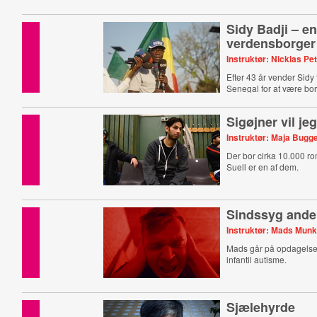
Sidy Badji – e
verdensborger
Instruktør: Nicklas Pe
Efter 43 år vender Sidy t
Senegal for at være bo
Sigøjner vil je
Instruktør: Maja Bugg
Der bor cirka 10.000 r
Suell er en af dem.
Sindssyg ande
Instruktør: Mads Mun
Mads går på opdagelse i
infantil autisme.
Sjælehyrde