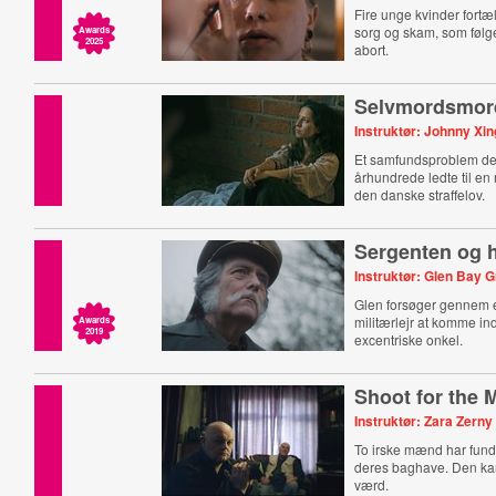
Fire unge kvinder fortæl
sorg og skam, som følg
Awards
2025
abort.
Selvmordsmor
Instruktør: Johnny Xin
Et samfundsproblem der
århundrede ledte til en 
den danske straffelov.
Sergenten og 
Instruktør: Glen Bay G
Glen forsøger gennem e
militærlejr at komme ind 
Awards
2019
excentriske onkel.
Shoot for the
Instruktør: Zara Zerny
To irske mænd har funde
deres baghave. Den ka
værd.