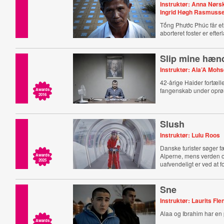
Instruktør: Anna Nørs
Ingrid Høgh Rasmuss
Tống Phước Phúc får et 
aborteret foster er efte
Slip mine hæn
Instruktør: Ala’A Moh
42-årige Haider fortæller
fangenskab under oprøre
Awards
2016
Slush
Instruktør: Lulu Roos
Danske turister søger f
Alperne, mens verden 
Awards
2025
uafvendeligt er ved at f
Sne
Instruktør: Laurits Fl
Alaa og Ibrahim har en 
Awards