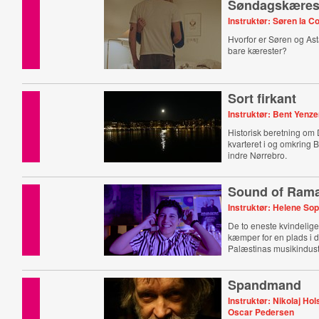
Søndagskæres
Instruktør: Søren la C
Hvorfor er Søren og Ast
bare kærester?
Sort firkant
Instruktør: Bent Yenz
Historisk beretning om D
kvarteret i og omkring 
indre Nørrebro.
Sound of Rama
Instruktør: Helene So
De to eneste kvindelig
kæmper for en plads i d
Palæstinas musikindust
Spandmand
Instruktør: Nikolaj Hol
Oscar Pedersen