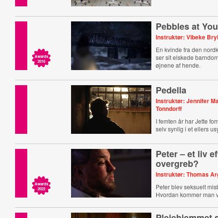
Pebbles at You
Instruktør: Vibeke Bry
En kvinde fra den nord
ser sit elskede barndom
Awards
2016
øjnene af hende.
Pedella
Instruktør: Jennifer M
Tonndorff
I femten år har Jette fo
selv synlig i et ellers u
Peter – et liv ef
overgreb?
Instruktør: Thomas Ar
Awards
Peter blev seksuelt mis
2022
Hvordan kommer man vi
Plejehjemmet 