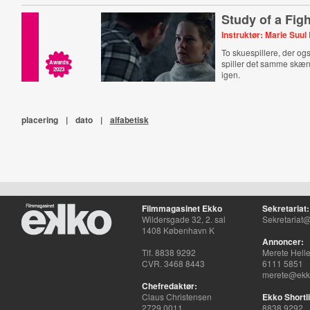
Study of a Figh
Instruktør: Marie Suu
To skuespillere, der og
spiller det samme skæ
Awards
2023
igen.
placering
|
dato
|
alfabetisk
Filmmagasinet Ekko
Sekretariat:
Wildersgade 32, 2. sal
Sekretariat@
1408 København K
Annoncer:
Tlf. 8838 9292
Merete Hell
CVR. 3468 8443
6111 5851
merete@ekko
Chefredaktør:
Claus Christensen
Ekko Shortli
2729 0011
8838 9292