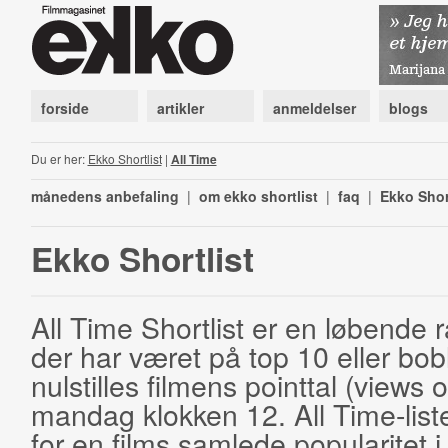
forside
artikler
anmeldelser
blogs
Du er her:
Ekko Shortlist
|
All Time
månedens anbefaling
|
om ekko shortlist
|
faq
|
Ekko Shor
Ekko Shortlist
All Time Shortlist er en løbende ra
der har været på top 10 eller bobl
nulstilles filmens pointtal (views 
mandag klokken 12. All Time-list
for en films samlede popularitet i 