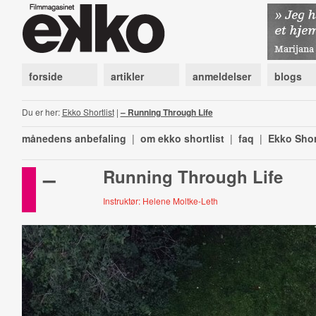
forside
artikler
anmeldelser
blogs
Du er her:
Ekko Shortlist
|
– Running Through Life
månedens anbefaling
|
om ekko shortlist
|
faq
|
Ekko Shor
–
Running Through Life
Instruktør: Helene Moltke-Leth