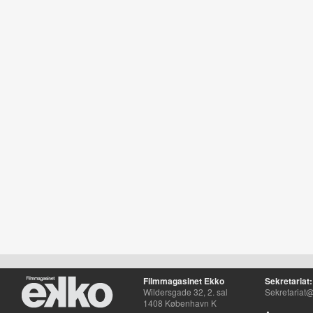
Filmmagasinet Ekko
Sekretariat:
Wildersgade 32, 2. sal
Sekretariat@
1408 København K