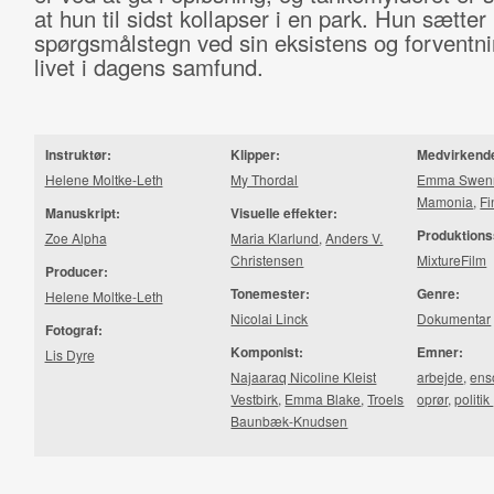
at hun til sidst kollapser i en park. Hun sætter
spørgsmålstegn ved sin eksistens og forventnin
livet i dagens samfund.
Instruktør:
Klipper:
Medvirkend
Helene Moltke-Leth
My Thordal
Emma Swenn
Mamonia
,
Fi
Manuskript:
Visuelle effekter:
Produktions
Zoe Alpha
Maria Klarlund
,
Anders V.
Christensen
MixtureFilm
Producer:
Tonemester:
Genre:
Helene Moltke-Leth
Nicolai Linck
Dokumentar
Fotograf:
Komponist:
Emner:
Lis Dyre
Najaaraq Nicoline Kleist
arbejde
,
en
Vestbirk
,
Emma Blake
,
Troels
oprør
,
politik
Baun­bæk-​Knud­sen