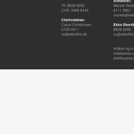
Annoncer:
Tlf. 8838 9292
Merete Hell
CVR. 3468 8443
6111 5851
merete@ekko
Chefredaktør:
Claus Christensen
Ekko Shortli
2729 0011
8838 9292
cc@ekkofilm.dk
cc@ekkofilm
Artikler og i
indekseres u
distribueres