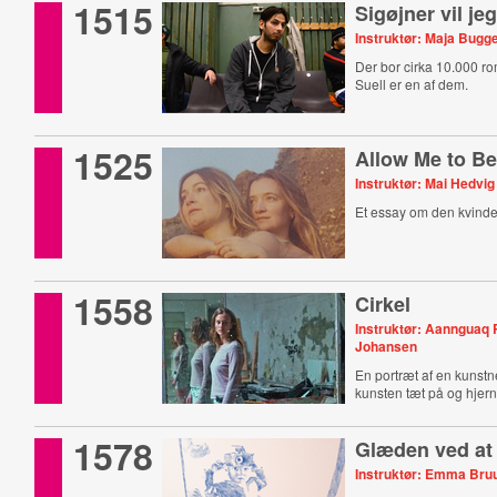
1515
Sigøjner vil je
Instruktør: Maja Bugg
Der bor cirka 10.000 r
Suell er en af dem.
1525
Allow Me to B
Instruktør: Mai Hedvi
Et essay om den kvinde
1558
Cirkel
Instruktør: Aannguaq 
Johansen
En portræt af en kunstn
kunsten tæt på og hjer
1578
Glæden ved at
Instruktør: Emma Bru