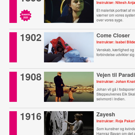
Instruktør: Nitesh Anj
Et malerisk portræt af
værner om vores system
Awards
2020
over vores syge.
1902
Come Closer
Instruktør: Isabel Bild
Venskab, kærlighed og 
forbindelse udvikler sig
1908
Vejen til Parad
Instruktør: Johan Kna
Johan vil gå i fodspore
Steppeulvenes Eik Ska
selvmord i Indien.
1916
Zayesh
Instruktør: Roja Pakar
Som kunstner og kvinde
Hamraz Bayan om det at