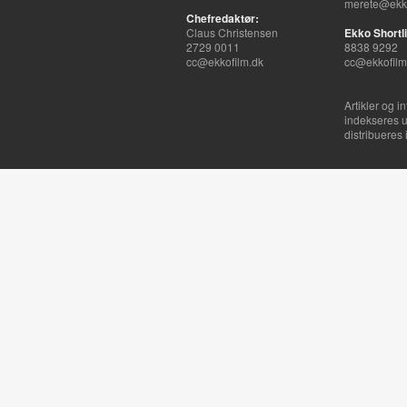
merete@ekko
Chefredaktør:
Claus Christensen
Ekko Shortli
2729 0011
8838 9292
cc@ekkofilm.dk
cc@ekkofilm
Artikler og i
indekseres u
distribueres