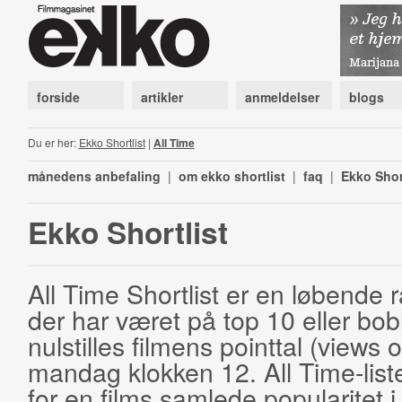
forside
artikler
anmeldelser
blogs
Du er her:
Ekko Shortlist
|
All Time
månedens anbefaling
|
om ekko shortlist
|
faq
|
Ekko Shor
Ekko Shortlist
All Time Shortlist er en løbende ra
der har været på top 10 eller bobl
nulstilles filmens pointtal (views 
mandag klokken 12. All Time-list
for en films samlede popularitet i 