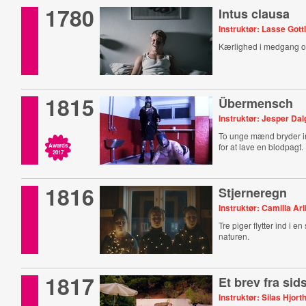
1780
Intus clausa
Instruktør: Lasse Gott
Kærlighed i medgang 
1815
Übermensch
Instruktør: Jesper Da
To unge mænd bryder in
for at lave en blodpagt.
Awards
2017
1816
Stjerneregn
Instruktør: Camilla Arl
Tre piger flytter ind i e
naturen.
1817
Et brev fra sid
Instruktør: Silas Hjort