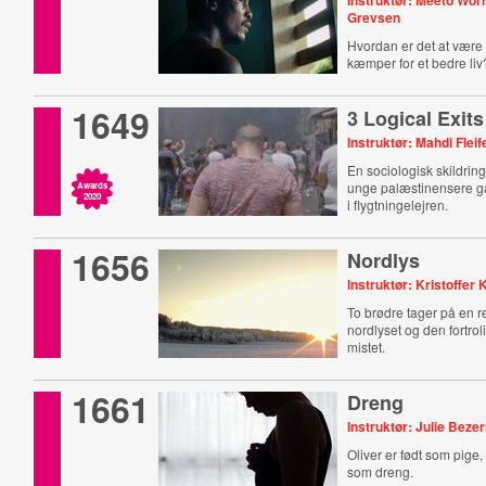
Instruktør: Meeto Wor
Grevsen
Hvordan er det at være
kæmper for et bedre liv
1649
3 Logical Exits
Instruktør: Mahdi Fleif
En sociologisk skildrin
unge palæstinensere går 
Awards
2020
i flygtningelejren.
1656
Nordlys
Instruktør: Kristoffer 
To brødre tager på en re
nordlyset og den fortro
mistet.
1661
Dreng
Instruktør: Julie Bez
Oliver er født som pige,
som dreng.