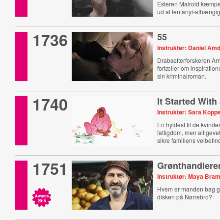
Esteren Mairold kæmpe
ud af fentanyl-afhængi
1736
55
Instruktør: Daniel A
Drabsefterforskeren Ar
fortæller om inspiration
sin kriminalroman.
1740
It Started With
Instruktør: Sara Koppe
En hyldest til de kvinder
fattigdom, men alligevel 
sikre familiens velbefi
1751
Grønthandlere
Instruktør: Maya Br
Hvem er manden bag gr
disken på Nørrebro?
Awards
2018