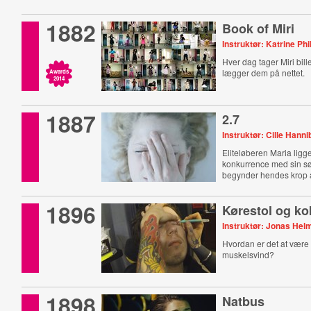
1882
Book of Miri
Instruktør: Katrine Phi
Hver dag tager Miri bill
lægger dem på nettet.
Awards
2014
1887
2.7
Instruktør: Cille Hanni
Eliteløberen Maria ligge
konkurrence med sin sø
begynder hendes krop at
1896
Kørestol og ko
Instruktør: Jonas Hel
Hvordan er det at være
muskelsvind?
1898
Natbus