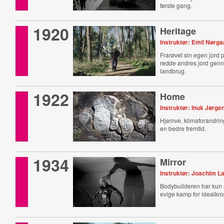
første gang.
1920
Heritage
Instruktør: Emil Nørg
Frarøvet sin egen jord 
redde andres jord gen
landbrug.
1922
Home
Instruktør: Inuk Jørg
Hjemve, klimaforandrin
en bedre fremtid.
1934
Mirror
Instruktør: Joachim L
Bodybuilderen har kun s
evige kamp for idealkr