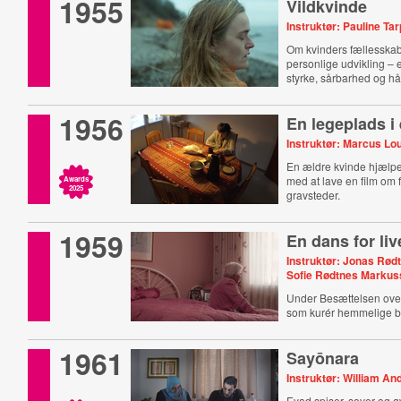
1955
Vildkvinde
Instruktør: Pauline Ta
Om kvinders fællesskab
personlige udvikling –
styrke, sårbarhed og hå
1956
En legeplads i 
Instruktør: Marcus Lo
En ældre kvinde hjælpe
med at lave en film om
Awards
2025
gravsteder.
1959
En dans for liv
Instruktør: Jonas Rø
Sofie Rødtnes Marku
Under Besættelsen ove
som kurér hemmelige b
1961
Sayōnara
Instruktør: William An
Eyad spiser, sover og ø