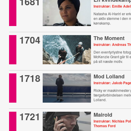
1681
Instruktør: Emilie Ade
Natasha Al-Hariri er er
en aktiv stemme i den 
kønskamp.
1704
The Moment
Instruktør: Andreas T
Den eventyrlystne fotog
McKenzie Grant går til 
på sit næste motiv.
1718
Mod Lolland
Instruktør: Jakob Pag
Ricky er maskinmester
færgeforbindelsen mel
Lolland.
1721
Mairold
Instruktør: Nichlas Poll
Thomas Ford