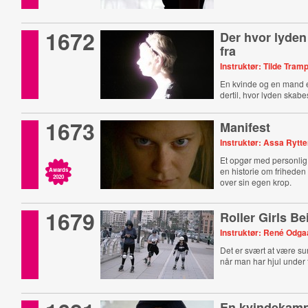
1672
Der hvor lyde
fra
Instruktør: Tilde Tram
En kvinde og en mand e
dertil, hvor lyden skabe
1673
Manifest
Instruktør: Assa Rytte
Et opgør med personlig o
en historie om friheden
Awards
2020
over sin egen krop.
1679
Roller Girls Be
Instruktør: René Odga
Det er svært at være sur
når man har hjul under
En kvindekamp 