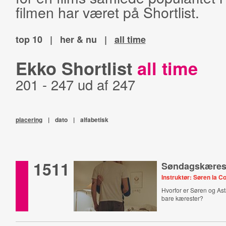
filmen har været på Shortlist.
top 10
|
her & nu
|
all time
Ekko Shortlist
all time
201 - 247 ud af 247
placering
|
dato
|
alfabetisk
1511
Søndagskæres
Instruktør: Søren la C
Hvorfor er Søren og Ast
bare kærester?