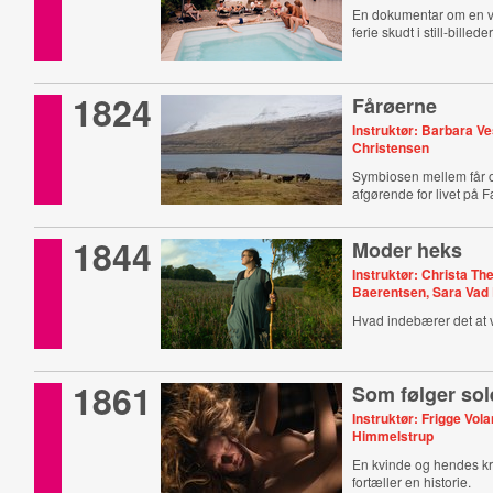
En dokumentar om en 
ferie skudt i still-billeder
1824
Fårøerne
Instruktør: Barbara V
Christensen
Symbiosen mellem får 
afgørende for livet på 
1844
Moder heks
Instruktør: Christa T
Baerentsen, Sara Vad
Hvad indebærer det at 
1861
Som følger so
Instruktør: Frigge Vol
Himmelstrup
En kvinde og hendes k
fortæller en historie.