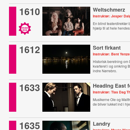
1610
Weltschmerz
Instruktør: Jesper Da
En blind teaterdirektør
hjælp til at hele hendes
Vinder
2018
1612
Sort firkant
Instruktør: Bent Yenz
Historisk beretning om D
kvarteret i og omkring 
indre Nørrebro.
1633
Heading East f
Instruktør: Tias Dag
Musikerne Ole og Malth
de bliver lukket ind i hj
1635
Landry