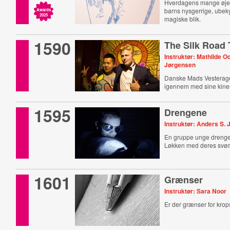
Hverdagens mange øjebl
barns nysgerrige, ube
Awards
2025
magiske blik.
1590
The Silk Road 
Instruktør: Mathilde 
Jørgensen
Danske Mads Vesterager
igennem med sine kine
1595
Drengene
Instruktør: Anders S.
En gruppe unge drenge o
Løkken med deres svø
1601
Grænser
Instruktør: Sara Noor
Er der grænser for kro