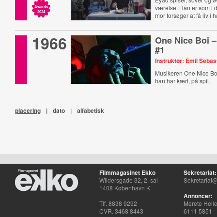
værelse. Han er som i d
Awards
2024
mor forsøger at få liv i 
1966
One Nice Boi –
#1
Instruktør: Emil Sebas
Musikeren One Nice Boy
han har kært, på spil.
placering
|
dato
|
alfabetisk
Filmmagasinet Ekko
Sekretariat:
Wildersgade 32, 2. sal
Sekretariat@
1408 København K
Annoncer:
Tlf. 8838 9292
Merete Hell
CVR. 3468 8443
6111 5851