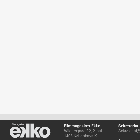
Filmmagasinet Ekko
Sekretariat:
Wildersgade 32, 2. sal
Sekretariat@
1408 København K