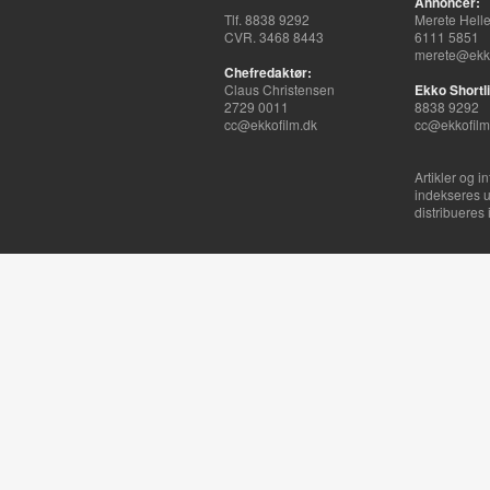
Annoncer:
Tlf. 8838 9292
Merete Hell
CVR. 3468 8443
6111 5851
merete@ekko
Chefredaktør:
Claus Christensen
Ekko Shortli
2729 0011
8838 9292
cc@ekkofilm.dk
cc@ekkofilm
Artikler og i
indekseres u
distribueres