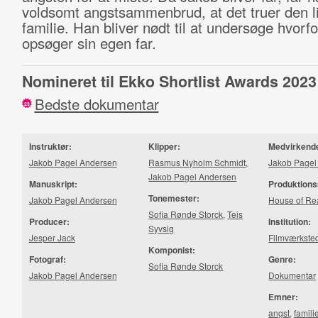
voldsomt angstsammenbrud, at det truer den li
familie. Han bliver nødt til at undersøge hvorfo
opsøger sin egen far.
Nomineret til Ekko Shortlist Awards 2023
Bedste dokumentar
23
Instruktør:
Klipper:
Medvirkend
Jakob Pagel Andersen
Rasmus Nyholm Schmidt
,
Jakob Pagel
Jakob Pagel Andersen
Manuskript:
Produktions
Tonemester:
Jakob Pagel Andersen
House of Re
Sofia Rønde Storck
,
Teis
Producer:
Institution:
Syvsig
Jesper Jack
Filmværkste
Komponist:
Fotograf:
Genre:
Sofia Rønde Storck
Jakob Pagel Andersen
Dokumentar
Emner:
angst
,
famili