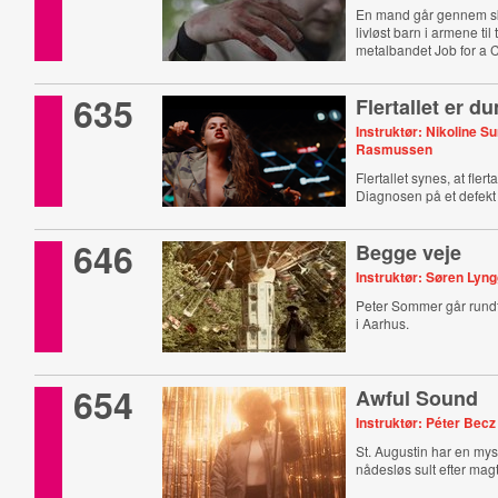
En mand går gennem s
livløst barn i armene til
metalbandet Job for a 
635
Flertallet er 
Instruktør: Nikoline S
Rasmussen
Flertallet synes, at fler
Diagnosen på et defekt
646
Begge veje
Instruktør: Søren Ly
Peter Sommer går rundt 
i Aarhus.
654
Awful Sound
Instruktør: Péter Becz
St. Augustin har en myst
nådesløs sult efter magt