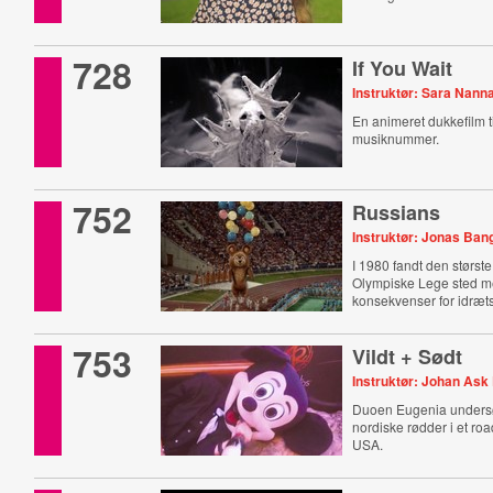
728
If You Wait
Instruktør: Sara Nann
En animeret dukkefilm ti
musiknummer.
752
Russians
Instruktør: Jonas Bang
I 1980 fandt den størst
Olympiske Lege sted m
konsekvenser for idræts
753
Vildt + Sødt
Instruktør: Johan Ask
Duoen Eugenia unders
nordiske rødder i et ro
USA.