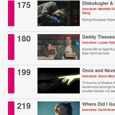
175
Diskokugler & 
Instruktør: Mathilde 
Weng
Kylling kidnapper Kejse
180
Daddy Tissues
Instruktør: Louise Hyl
Nicolas Bro er taget til
fejler lidt af det hele.
199
Once and Neve
Instruktør: Simon Ma
Til tonerne af Shadow
kombineres farverige l
smukke billeder i en kæ
219
Where Did I G
Instruktør: David Bra