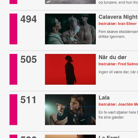
og tungere, end hun tr
494
Calavera Night
Instruktør: Ivan Elmer
Fem skæve eksistenser
drikke igennem.
505
Når du dør
Instruktør: Fred Salm
Ingen vil være der, når 
511
Lala
Instruktør: Joachim M
En tv-vært stjæler hele
fra sine gæster.
La Fami