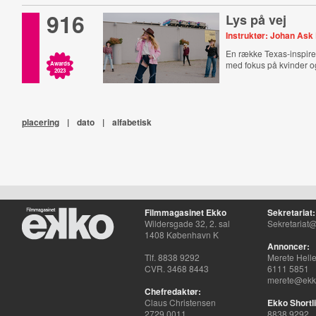
916
Lys på vej
Instruktør: Johan Ask
En række Texas-inspire
med fokus på kvinder o
Awards
2023
placering
|
dato
|
alfabetisk
Filmmagasinet Ekko
Sekretariat:
Wildersgade 32, 2. sal
Sekretariat@
1408 København K
Annoncer:
Tlf. 8838 9292
Merete Hell
CVR. 3468 8443
6111 5851
merete@ekko
Chefredaktør:
Claus Christensen
Ekko Shortli
2729 0011
8838 9292