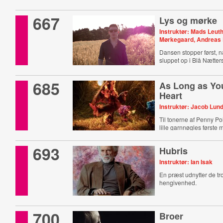
667
Lys og mørke
Instruktør: Mads Leuth
Mørkegaard, Andreas 
Dansen stopper først, n
sluppet op i Blå Nætter
685
As Long as Yo
Heart
Instruktør: Jacob Lu
Til tonerne af Penny Pol
lille garnnøgles først
store verden.
693
Hubris
Instruktør: Ian Isak
En præst udnytter de t
hengivenhed.
700
Broer