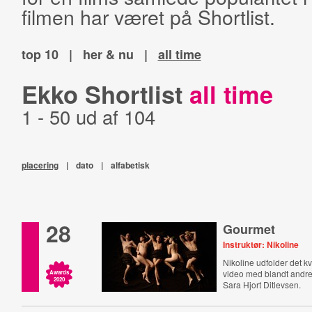
filmen har været på Shortlist.
top 10
|
her & nu
|
all time
Ekko Shortlist
all time
1 - 50 ud af 104
placering
|
dato
|
alfabetisk
28
Gourmet
Instruktør: Nikoline
Nikoline udfolder det k
video med blandt andre
Awards
2020
Sara Hjort Ditlevsen.