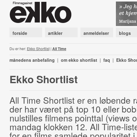
forside
artikler
anmeldelser
blogs
Du er her:
Ekko Shortlist
|
All Time
månedens anbefaling
|
om ekko shortlist
|
faq
|
Ekko Shor
Ekko Shortlist
All Time Shortlist er en løbende ra
der har været på top 10 eller bobl
nulstilles filmens pointtal (views 
mandag klokken 12. All Time-list
for en films samlede popularitet i 