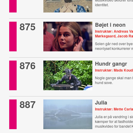
identitet.
875
Bøjet i neon
Instruktør: Andreas V
Mørkegaard, Jacob 
Solen går ned over by
neonlyset konkurrerer
876
Hundr gangr
Instruktør: Mads Koud
Nogle gange skal man b
hund sove.
887
Julia
Instruktør: Mette Carl
Julia er på vandring i
kæmper for at fasthold
musikvideo for bandet