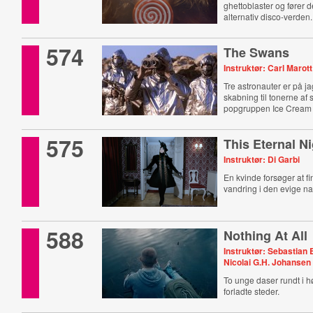
ghettoblaster og fører d
alternativ disco-verden.
574
The Swans
Instruktør: Carl Marott
Tre astronauter er på ja
skabning til tonerne af
popgruppen Ice Cream 
575
This Eternal N
Instruktør: Di Garbi
En kvinde forsøger at fi
vandring i den evige na
588
Nothing At All
Instruktør: Sebastian 
Nicolai G.H. Johansen
To unge daser rundt i h
forladte steder.