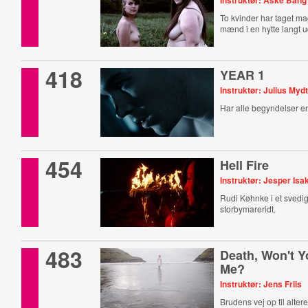
Instruktør: Aske Bang
To kvinder har taget ma
mænd i en hytte langt u
418
YEAR 1
Instruktør: Julius Myd
Har alle begyndelser e
454
Hell Fire
Instruktør: Jesper Is
Rudi Køhnke i et svedig
storbymareridt.
483
Death, Won't Y
Me?
Instruktør: Jens Friis
Brudens vej op til alter