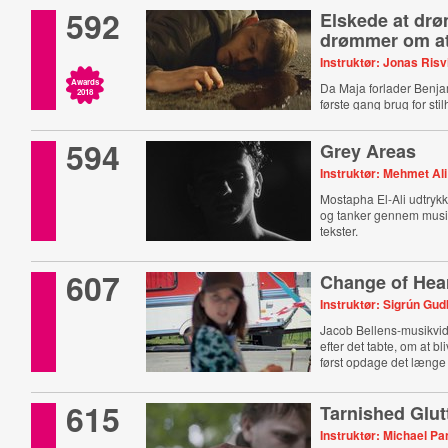
592
Elskede at dr
drømmer om at
Instruktør: Jonas Risv
Awards
Da Maja forlader Benja
2018
første gang brug for sti
594
Grey Areas
Instruktør: Mehmet Ali
Mostapha El-Ali udtrykk
og tanker gennem musi
tekster.
607
Change of Hea
Instruktør: Sigrún Gud
Jacob Bellens-musikvi
efter det tabte, om at bl
først opdage det længe 
615
Tarnished Glu
Instruktør: Michael P