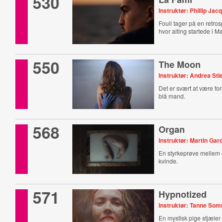
530
Instruktør: Phillip Jac
Fouli tager på en retrosp
hvor alting startede i M
550
The Moon
Instruktør: Andrea Sti
Det er svært at være for
blå mand.
568
Organ
Instruktør: Martin Gar
En styrkeprøve mellem
kvinde.
571
Hypnotized
Instruktør: Tanne So
En mystisk pige stjæler 