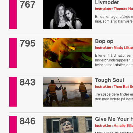
767
Livmoder
Instruktør: Thomas H
En datter tager afsked
mor, som altid har været
795
Bop op
Instruktør: Mads Lilkæ
Efter en hård nat bliver
undergrundsrapperen Il
hvirvlet ind i stoffer, d
843
Tough Soul
Instruktør: Theo Bat 
Tre søspejdere finder e
den med videre på dere
846
Give Me Your 
Instruktør: Amalie Sill
Musikvideo skildrer for