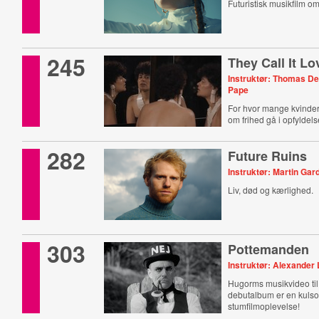
Futuristisk musikfilm om
245
They Call It Lo
Instruktør: Thomas D
Pape
For hvor mange kvinde
om frihed gå i opfyldel
282
Future Ruins
Instruktør: Martin Gar
Liv, død og kærlighed.
303
Pottemanden
Instruktør: Alexander 
Hugorms musikvideo til
debutalbum er en kulso
stumfilmoplevelse!