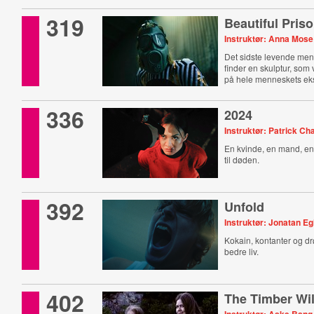
319
Beautiful Pris
Instruktør: Anna Mose
Det sidste levende me
finder en skulptur, som
på hele menneskets eks
336
2024
Instruktør: Patrick Ch
En kvinde, en mand, en
til døden.
392
Unfold
Instruktør: Jonatan E
Kokain, kontanter og 
bedre liv.
402
The Timber Will