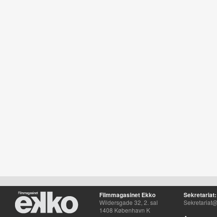
Filmmagasinet Ekko
Sekretariat:
Wildersgade 32, 2. sal
Sekretariat@
1408 København K