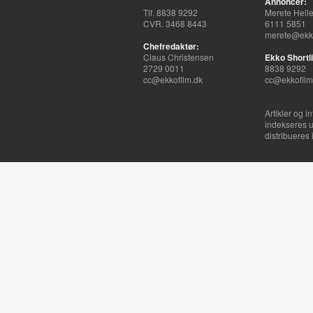
Annoncer:
Tlf. 8838 9292
Merete Hell
CVR. 3468 8443
6111 5851
merete@ekko
Chefredaktør:
Claus Christensen
Ekko Shortli
2729 0011
8838 9292
cc@ekkofilm.dk
cc@ekkofilm
Artikler og i
indekseres u
distribueres