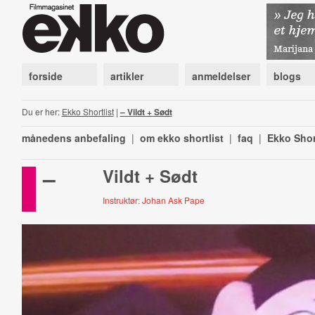
forside
artikler
anmeldelser
blogs
Du er her:
Ekko Shortlist
|
– Vildt + Sødt
månedens anbefaling
|
om ekko shortlist
|
faq
|
Ekko Shor
–
Vildt + Sødt
Instruktør: Johan Ask Pape