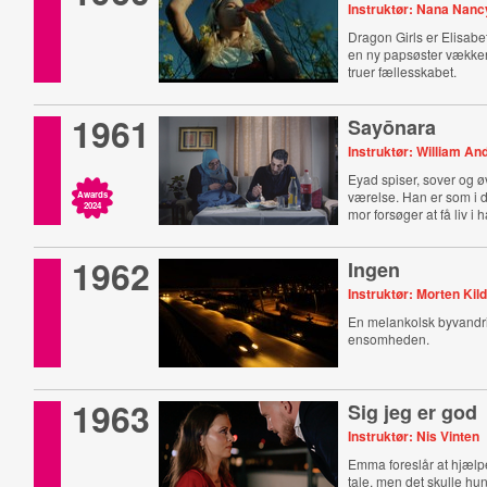
Instruktør: Nana Nanc
Dragon Girls er Elisabe
en ny papsøster vækker
truer fællesskabet.
1961
Sayōnara
Instruktør: William An
Eyad spiser, sover og ø
værelse. Han er som i d
Awards
2024
mor forsøger at få liv i 
1962
Ingen
Instruktør: Morten Ki
En melankolsk byvandri
ensomheden.
1963
Sig jeg er god
Instruktør: Nis Vinten
Emma foreslår at hjælp
tale, men det skulle hun