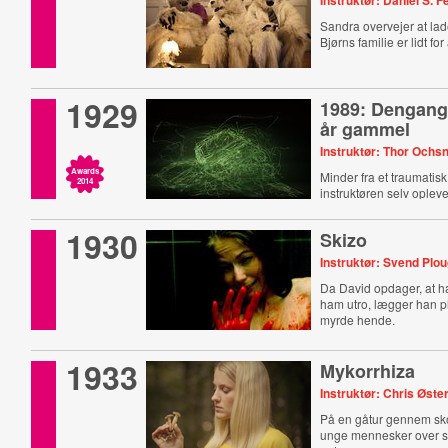
Instruktør: Daniel S. F
Sandra overvejer at lade
Bjørns familie er lidt fo
1929
1989: Dengang 
år gammel
Instruktør: Thor Ochs
Awards
Minder fra et traumatisk
2014
instruktøren selv ople
1930
Skizo
Instruktør: Svend Plo
Da David opdager, at h
ham utro, lægger han p
myrde hende.
1933
Mykorrhiza
Instruktør: Chris Øst
På en gåtur gennem sko
unge mennesker over s