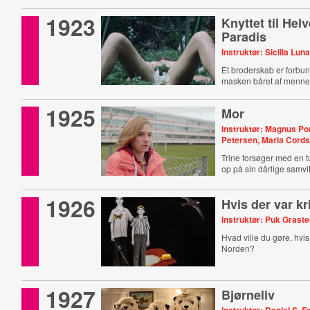
1923
Knyttet til Hel
Paradis
Instruktør: Sicilla Lun
Et broderskab er forbun
masken båret af menne
1925
Mor
Instruktør: Magnus P
Petersen, Maria Cord
Trine forsøger med en tur
op på sin dårlige samvi
1926
Hvis der var kr
Instruktør: Puk Grast
Hvad ville du gøre, hvis 
Norden?
1927
Bjørneliv