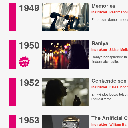
1949
Memories
Instruktør: Pezhmann
En ensom dame mindes 
1950
Raniya
Instruktør: Sidsel Møl
Raniya har spirende føle
tindermatch Julie.
Awards
2018
1952
Genkendelsen
Instruktør: Kira Rich
En kvindes besættelse
uforløst fortid.
1953
The Artificial 
Instruktør: William Ba