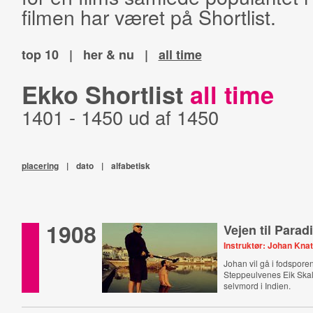
filmen har været på Shortlist.
top 10
|
her & nu
|
all time
Ekko Shortlist
all time
1401 - 1450 ud af 1450
placering
|
dato
|
alfabetisk
1908
Vejen til Parad
Instruktør: Johan Kna
Johan vil gå i fodspore
Steppeulvenes Eik Ska
selvmord i Indien.