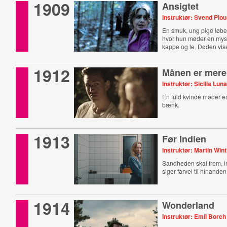
1909
Ansigtet
Instruktør: Svend Plo
En smuk, ung pige løber
hvor hun møder en my
kappe og le. Døden vise
ansigt.
1912
Månen er mere
Instruktør: Sicilla Lun
En fuld kvinde møder 
bænk.
1913
Før Indien
Instruktør: Martin Win
Sandheden skal frem, i
siger farvel til hinanden
1914
Wonderland
Instruktør: Emil Borc