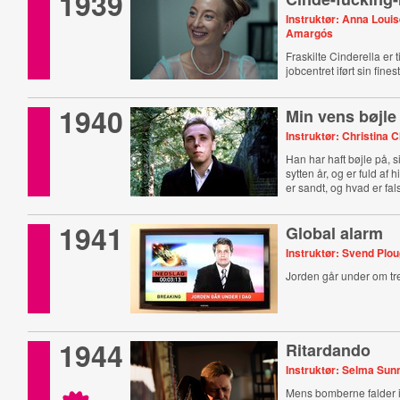
1939
Instruktør: Anna Loui
Amargós
Fraskilte Cinderella er 
jobcentret iført sin fines
1940
Min vens bøjle
Instruktør: Christina 
Han har haft bøjle på, 
sytten år, og er fuld af 
er sandt, og hvad er fal
1941
Global alarm
Instruktør: Svend Plo
Jorden går under om tre
1944
Ritardando
Instruktør: Selma Sun
Mens bomberne falder i