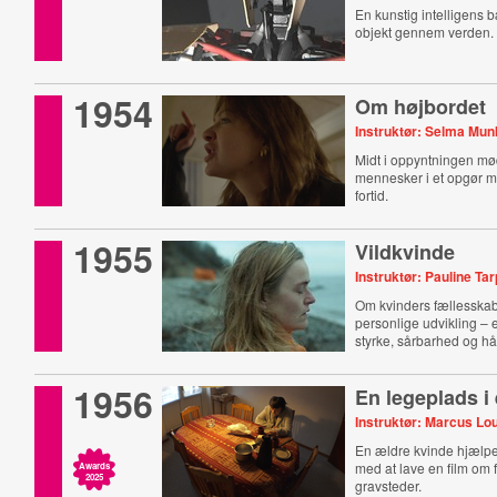
En kunstig intelligens 
objekt gennem verden.
1954
Om højbordet
Instruktør: Selma Mu
Midt i oppyntningen mø
mennesker i et opgør m
fortid.
1955
Vildkvinde
Instruktør: Pauline Ta
Om kvinders fællesskab
personlige udvikling –
styrke, sårbarhed og hå
1956
En legeplads i 
Instruktør: Marcus Lo
En ældre kvinde hjælpe
med at lave en film om
Awards
2025
gravsteder.