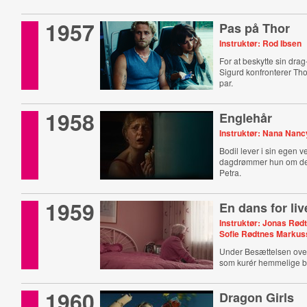
1957
Pas på Thor
Instruktør: Rod Ibsen
For at beskytte sin dra
Sigurd konfronterer Thor
par.
1958
Englehår
Instruktør: Nana Nanc
Bodil lever i sin egen 
dagdrømmer hun om de
Petra.
1959
En dans for liv
Instruktør: Jonas Rø
Sofie Rødtnes Marku
Under Besættelsen ove
som kurér hemmelige b
1960
Dragon Girls