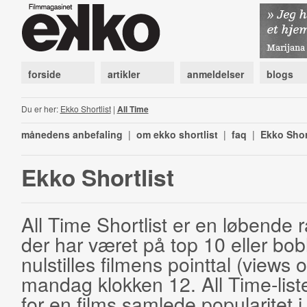
forside
artikler
anmeldelser
blogs
Du er her:
Ekko Shortlist
|
All Time
månedens anbefaling
|
om ekko shortlist
|
faq
|
Ekko Shor
Ekko Shortlist
All Time Shortlist er en løbende ra
der har været på top 10 eller bobl
nulstilles filmens pointtal (views 
mandag klokken 12. All Time-list
for en films samlede popularitet i 