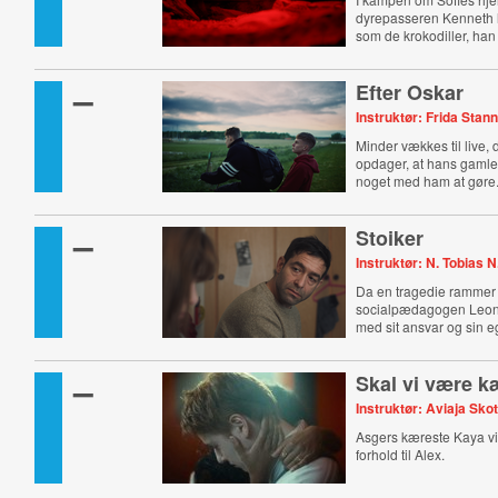
dyrepasseren Kenneth l
som de krokodiller, han
–
Efter Oskar
Instruktør: Frida Sta
Minder vækkes til live,
opdager, at hans gamle 
noget med ham at gøre
–
Stoiker
Instruktør: N. Tobias 
Da en tragedie rammer 
socialpædagogen Leonel
med sit ansvar og sin eg
–
Skal vi være k
Instruktør: Aviaja Sko
Asgers kæreste Kaya vi
forhold til Alex.