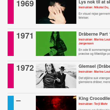
1969
Lys nok til at s
Instruktør: Nikolai Du
En visuel rejse gennem
følelser.
1971
Dråberne Part 
Instruktør: Marina Lou
Jørgensen
En ode til sommerregn
præcise og tilfældige p
1972
Glemsel (Dråbe
Instruktør: Marina Lo
Det stjålne suk vrænger 
glemslens dråber, mens
–
King Crocodil
Instruktør: Terji Mohr
I kampen om Sofies hjer