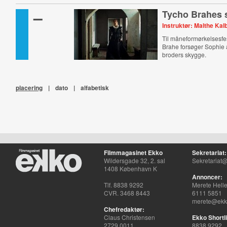
–
Tycho Brahes 
Instruktør: Malthe Ka
Til måneformørkelsesfe
Brahe forsøger Sophie a
broders skygge.
placering
|
dato
|
alfabetisk
Filmmagasinet Ekko
Sekretariat:
Wildersgade 32, 2. sal
Sekretariat@
1408 København K
Annoncer:
Tlf. 8838 9292
Merete Hell
CVR. 3468 8443
6111 5851
merete@ekko
Chefredaktør:
Claus Christensen
Ekko Shortli
2729 0011
8838 9292