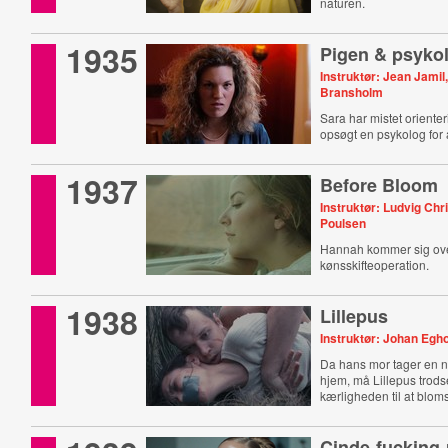
naturen.
1935
Pigen & psyko
Instruktør: Jean Jamil
Bransholm
Sara har mistet orienter
opsøgt en psykolog for a
1937
Before Bloom
Instruktør: Ludvig Ch
Poulsen
Hannah kommer sig ov
kønsskifteoperation.
1938
Lillepus
Instruktør: Johan Egh
Da hans mor tager en 
hjem, må Lillepus trods
kærligheden til at bloms
Cinde-fucking-