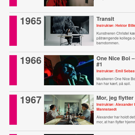
1965
Transit
Instruktør: Hektor Bil
Kunstneren Christel k
påtrængende kollega og
barndommen.
1966
One Nice Boi –
#1
Instruktør: Emil Sebas
Musikeren One Nice Boy
han har kært, på spil.
1967
Mor, jeg flytter
Instruktør: Alexander
Mannstaedt
Alexander har holdt det
mor, at han flytter hjem