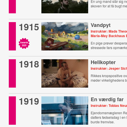
En ung mand slår sig ne
skoven for at få bugt m
1915
Vandpyt
Instruktør: Mads Theo
Maria-May Backhaus 
En pige prøver desperat
Awards
2025
stressede fars opmær
1918
Helikopter
Instruktør: Jesper Sic
Rikkes kropspositive o
møder virkelighedens b
1919
En værdig far
Instruktør: Tobias N
Ejendomsmægleren Ren
datters fødselsdag i en 
burde fremvise.