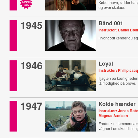
København, sidder harp
Awards
2025
og øver skalaer.
1945
Bånd 001
Instruktør: Daniel Bø
Hvor godt kender du eg
1946
Loyal
Instruktør: Phillip J
I jagten på kærlighede
tålmodighed på prøve.
1947
Kolde hænder
Instruktør: Jonas Rob
Magnus Axelsen
Frederik er tømmermæ
vågner i en ukendt sen