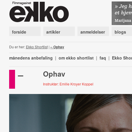
forside
artikler
anmeldelser
blogs
Du er her:
Ekko Shortlist
|
– Ophav
månedens anbefaling
|
om ekko shortlist
|
faq
|
Ekko Shor
–
Ophav
Instruktør: Emilie Kroyer Koppel