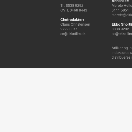
Annoncer:
Tlf. 8838 9292
Merete Hell
CVR. 3468 8443
6111 5851
merete@ekko
Chefredaktør:
Claus Christensen
Ekko Shortli
2729 0011
8838 9292
cc@ekkofilm.dk
cc@ekkofilm
Artikler og i
indekseres u
distribueres