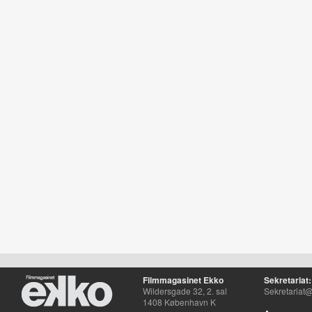
Filmmagasinet Ekko
Sekretariat:
Wildersgade 32, 2. sal
Sekretariat@
1408 København K