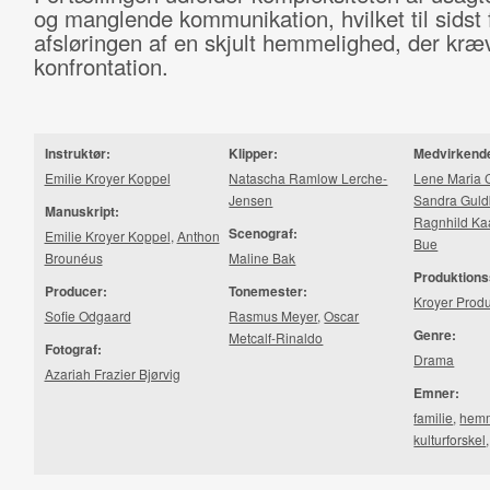
og manglende kommunikation, hvilket til sidst f
afsløringen af en skjult hemmelighed, der kræ
konfrontation.
Instruktør:
Klipper:
Medvirkend
Emilie Kroyer Koppel
Natascha Ramlow Lerche-
Lene Maria 
Jensen
Sandra Gul
Manuskript:
Ragnhild Ka
Scenograf:
Emilie Kroyer Koppel
,
Anthon
Bue
Brounéus
Maline Bak
Produktions
Producer:
Tonemester:
Kroyer Produ
Sofie Odgaard
Rasmus Meyer
,
Oscar
Genre:
Metcalf-​Ri­nal­do
Fotograf:
Drama
Azariah Frazier Bjørvig
Emner:
familie
,
hemm
kulturforskel