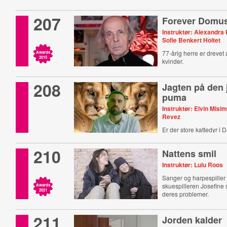
207
Forever Domus
Instruktør: Alexandra 
Sofie Benkert Holtet
77-årig herre er drevet
Awards
2015
kvinder.
208
Jagten på den 
puma
Instruktør: Elvin Misi
Revez
Er der store kattedyr i
210
Nattens smil
Instruktør: Lulu Roos
Sanger og harpespille
skuespilleren Josefine
Awards
2021
deres problemer.
211
Jorden kalder