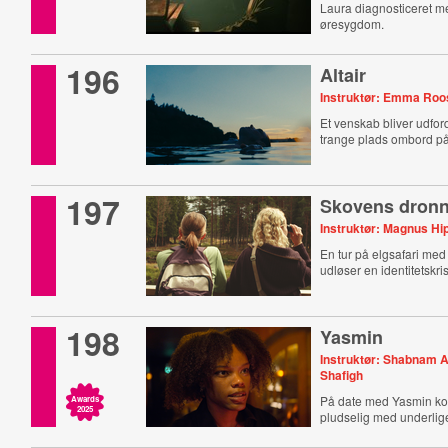
Laura diagnosticeret me
øresygdom.
196
Altair
Instruktør: Emma Roo
Et venskab bliver udfor
trange plads ombord på
197
Skovens dron
Instruktør: Magnus Hi
En tur på elgsafari me
udløser en identitetskris
198
Yasmin
Instruktør: Shabnam A
Shafigh
På date med Yasmin k
Awards
2025
pludselig med underli