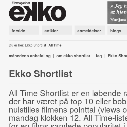
forside
artikler
anmeldelser
blogs
Du er her:
Ekko Shortlist
|
All Time
månedens anbefaling
|
om ekko shortlist
|
faq
|
Ekko Shor
Ekko Shortlist
All Time Shortlist er en løbende ra
der har været på top 10 eller bobl
nulstilles filmens pointtal (views 
mandag klokken 12. All Time-list
for en films samlede popularitet i 