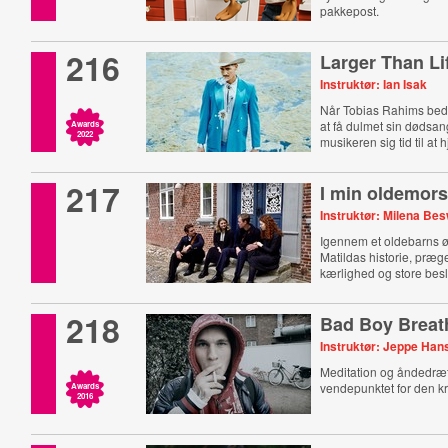
pakkepost.
216
Larger Than Li
Instruktør: Ian Isak
Når Tobias Rahims beds
at få dulmet sin dødsan
Awards
2022
musikeren sig tid til at 
217
I min oldemors
Instruktør: Milena Be
Igennem et oldebarns ø
Matildas historie, præget
kærlighed og store besl
218
Bad Boy Breat
Instruktør: Jeppe Han
Meditation og åndedræt
vendepunktet for den kr
Awards
2016