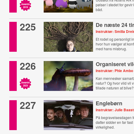
pølser i stedet for gevi
Awards
2019
båd.
225
De næste 24 t
Instruktør: Smilla Dre
Et rodet og personligt ind
hvor hun vælger at konf
med hans misbrug.
226
Organiseret vi
Instruktør: Phie Ambo
Kan mennesker samarb
natur? Og hvor vild vil v
Awards
2023
tillade naturen at blive?
227
Englebørn
Instruktør: Julie Baas
På begravelsesdagen fo
datter sidder en far fa
virkelighed.