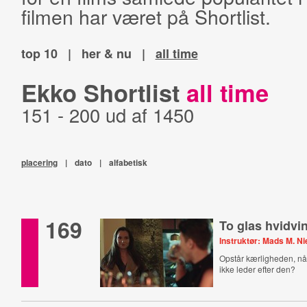
filmen har været på Shortlist.
top 10
|
her & nu
|
all time
Ekko Shortlist
all time
151 - 200 ud af 1450
placering
|
dato
|
alfabetisk
169
To glas hvidvi
Instruktør: Mads M. Ni
Opstår kærligheden, nå
ikke leder efter den?