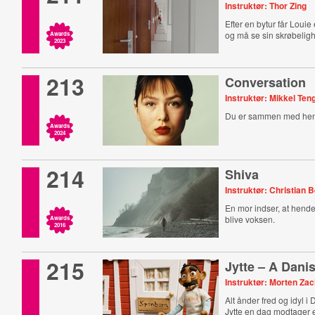
Instruktør: Thor Zing
Efter en bytur får Lou
og må se sin skrøbeligh
Awards
2023
213
Conversation
Instruktør: Mikkel Te
Du er sammen med hen
Awards
2024
214
Shiva
Instruktør: Christian 
En mor indser, at hende
blive voksen.
Awards
2016
215
Jytte – A Dani
Instruktør: Morten Za
Alt ånder fred og idyl i
Jytte en dag modtager 