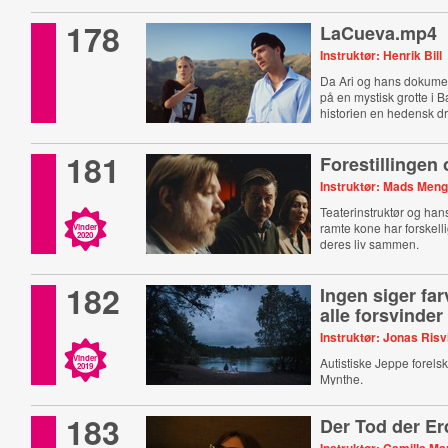
178
LaCueva.mp4
Instruktør: Henrik Bill
Da Ari og hans dokume
på en mystisk grotte i B
historien en hedensk dr
181
Forestillingen
Instruktør: Mads Meng
Teaterinstruktør og han
ramte kone har forskelli
Vinder
2020
deres liv sammen.
182
Ingen siger fa
alle forsvinder
Instruktør: Jonas Risv
Vinder
Autistiske Jeppe forelsk
2019
Mynthe.
183
Der Tod der Er