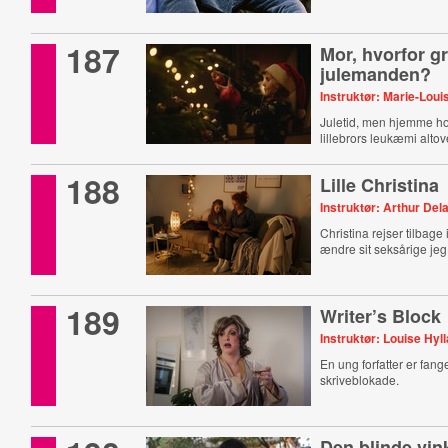
187
Mor, hvorfor g
julemanden?
Instruktør: Marie-Lou
Juletid, men hjemme ho
lillebrors leukæmi alt
188
Lille Christina
Instruktør: Arthur Del
Christina rejser tilbage i
ændre sit seksårige jeg
189
Writer’s Block
Instruktør: Louise Hyl
En ung forfatter er fang
skriveblokade.
Den blinde vin