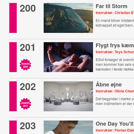
200
Far til Storm
Instruktør: Christian 
En mand bliver mistænkt
kidnappet sit eget barn.
201
Flygt frys kæ
Instruktør: Teys Schu
Elliot forsøger at overv
men kommer han selv ell
Awards
2024
kæresten i første rækk
202
Åbne øjne
Instruktør: Olivia Ch
Det begynder i mørke o
men indimellem er der
Awards
2017
203
One Day You’ll
Instruktør: Florian Ela