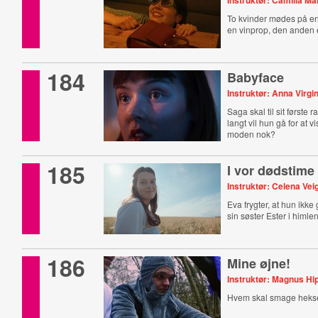
Instruktør: Camilla M
To kvinder mødes på en
en vinprop, den anden e
184
Babyface
Instruktør: Anna Virgi
Saga skal til sit første 
langt vil hun gå for at v
moden nok?
185
I vor dødstime
Instruktør: Celena Vei
Eva frygter, at hun ikk
sin søster Ester i himlen
186
Mine øjne!
Instruktør: Magnus Hi
Hvem skal smage hek