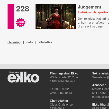
228
Judgement
Instruktør: Jacquelin
Den religiøse Katharin
at hun har en affære –
Awards
2014
til en stol i tre dage.
placering
|
dato
|
alfabetisk
Filmmagasinet Ekko
Sekretariat:
Wildersgade 32, 2. sal
Sekretariat@
1408 København K
Annoncer:
Tlf. 8838 9292
Merete Hell
CVR. 3468 8443
6111 5851
merete@ekko
Chefredaktør:
Claus Christensen
Ekko Shortli
2729 0011
8838 9292