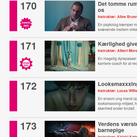
170
Det tomme rum
os
Instruktør: Aline Brun
Awards
En psykolog kæmper m
2025
svævende mellem virke
illusion.
171
Kærlighed give
Instruktør: Albert More
En magelig dyrepasse
karriere-coach for at red
Vinder
2023
172
Looksmaxxxin
Instruktør: Lucas Wil
En ensom ung mand op
looksmaxxing-miljøet, h
skønhed ender brutalt.
173
Verdens værst
barnepige
Instruktør: Kiriaki Køl