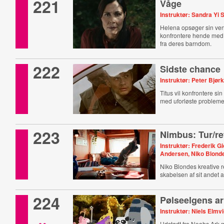
221
Våge
Instruktør: Sandra Yi 
Helena opsøger sin ven
konfrontere hende me
fra deres barndom.
222
Sidste chance
Instruktør: Peter Bjø
Titus vil konfrontere si
med uforløste probleme
223
Nimbus: Tur/re
Instruktør: Frederik Gi
Andersen, Niko Blond
Niko Blondes kreative 
skabelsen af sit andet 
224
Pølseelgens a
Instruktør: Niels Elmv
Udstødt fra Noahs Ark