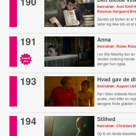
190
Instruktør: Axel Emil
Rasmus Hargaard Br
Zander på fjorten år er 
lader sig ikke slå ud a
191
Anna
Instruktør: Rúnar Rú
I en lille fiskerby bor en
Verden omkring hende f
Awards
2014
det gør hun også.
193
Hvad gav de di
Instruktør: August Li
Før i tiden elskede Kon
andre, men efter en rej
længere finde glæden i 
194
Stilhed
Instruktør: Christian
Op til sin første klaverk