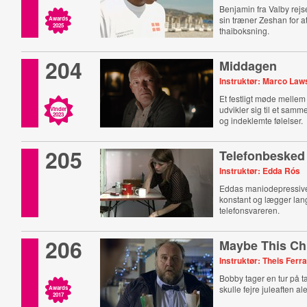
Benjamin fra Valby rejse
sin træner Zeshan for a
Awards
2025
thaiboksning.
204
Middagen
Instruktør: Marco La
Et festligt møde mellem
udvikler sig til et samm
Vinder
2023
og indeklemte følelser.
205
Telefonbesked
Instruktør: Edda Rós
Eddas maniodepressive
konstant og lægger la
telefonsvareren.
206
Maybe This Ch
Instruktør: Theis Ferra
Bobby tager en tur på ta
skulle fejre juleaften al
Awards
2017