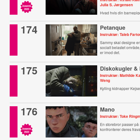
Julia S. Jørgensen
Awards
2025
Hvad hvis din barnepige
Ipad?
174
Petanque
Instruktør: Taleb Fart
Sammy skal designe e
socialt belastet områd
er imod det.
175
Diskokugler & 
Instruktør: Mathilde 
Weng
Kylling kidnapper Kejse
176
Mano
Instruktør: Toke Rin
En storebror passer på s
konfronterer deres fra
Awards
2023