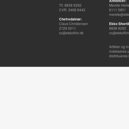
Annoncer:
Tlf. 8838 9292
Merete Hell
CVR. 3468 8443
6111 5851
merete@ekko
Chefredaktør:
Claus Christensen
Ekko Shortli
2729 0011
8838 9292
cc@ekkofilm.dk
cc@ekkofilm
Artikler og i
indekseres u
distribueres