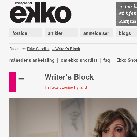
forside
artikler
anmeldelser
blogs
Du er her:
Ekko Shortlist
|
– Writer’s Block
månedens anbefaling
|
om ekko shortlist
|
faq
|
Ekko Shor
–
Writer’s Block
Instruktør: Louise Hylland