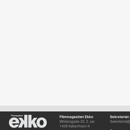
Filmmagasinet Ekko
Sekretariat:
Wildersgade 32, 2. sal
Sekretariat@
1408 København K