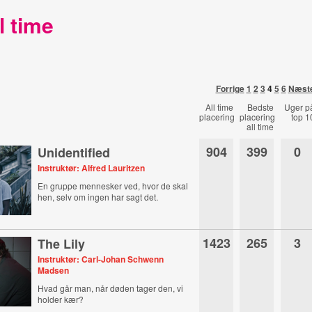
l time
Forrige
1
2
3
4
5
6
Næst
All time
Bedste
Uger p
placering
placering
top 1
all time
904
399
0
Unidentified
Instruktør: Alfred Lauritzen
En gruppe mennesker ved, hvor de skal
hen, selv om ingen har sagt det.
1423
265
3
The Lily
Instruktør: Carl-Johan Schwenn
Madsen
Hvad går man, når døden tager den, vi
holder kær?