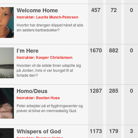
457
72
0
Welcome Home
Instruktør: Laurits Munch-Petersen
Hvorfor har drengen klippet håret af alle
sin søsters barbiedukker?
1670
882
0
I’m Here
Instruktør: Kasper Christiansen
Hvordan vil de sidste timer udspille sig
på Jorden, hvis vi var tvunget til at
forlade den?
1287
285
0
Homo/Deus
Instruktør: Bastian Husa
Peter arbejder på et flygtningecenter og
prøver at blive en menneskelig Gud.
1173
179
3
Whispers of God