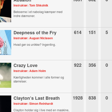
Instruktør: Tom Shkolnik
Beboerne i et nabolag kæmper med
indre dæmoner.
614
151
5
Deepness of the Fry
Instruktør: August Niclasen
Hvad gør os unikke? Ingenting.
922
356
0
Crazy Love
Instruktør: Adam Holm
Kærligheden kommer i alle former og
størrelser.
1928
838
0
Clayton’s Last Breath
Instruktør: Simon Reinhardt
Clayton holder sig i live med en maskine,