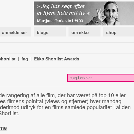
anmeldelser
blogs
om ekko
shop
hortlist
|
faq
|
Ekko Shortlist Awards
de rangering af alle film, der har været på top 10 eller
illes filmens pointtal (views og stjerner) hver mandag
 derimod udtryk for en films samlede popularitet i al den
hortlist.
ime