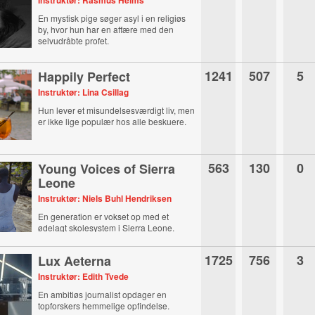
Instruktør: Rasmus Helms
En mystisk pige søger asyl i en religiøs
by, hvor hun har en affære med den
selvudråbte profet.
1241
507
5
Happily Perfect
Instruktør: Lina Csillag
Hun lever et misundelsesværdigt liv, men
er ikke lige populær hos alle beskuere.
563
130
0
Young Voices of Sierra
Leone
Instruktør: Niels Buhl Hendriksen
En generation er vokset op med et
ødelagt skolesystem i Sierra Leone.
1725
756
3
Lux Aeterna
Instruktør: Edith Tvede
En ambitiøs journalist opdager en
topforskers hemmelige opfindelse.