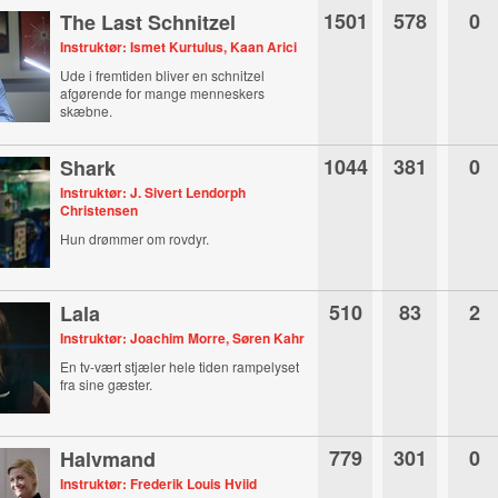
1501
578
0
The Last Schnitzel
Instruktør: Ismet Kurtulus, Kaan Arici
Ude i fremtiden bliver en schnitzel
afgørende for mange menneskers
skæbne.
1044
381
0
Shark
Instruktør: J. Sivert Lendorph
Christensen
Hun drømmer om rovdyr.
510
83
2
Lala
Instruktør: Joachim Morre, Søren Kahr
En tv-vært stjæler hele tiden rampelyset
fra sine gæster.
779
301
0
Halvmand
Instruktør: Frederik Louis Hviid