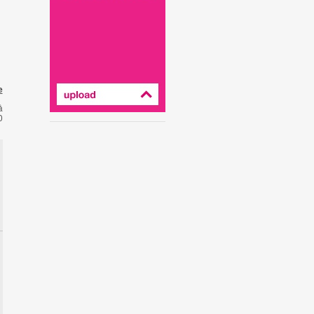
e
å
0