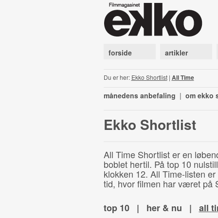
forside
artikler
Du er her:
Ekko Shortlist
|
All Time
månedens anbefaling
|
om ekko s
Ekko Shortlist
All Time Shortlist er en løben
boblet hertil. På top 10 nulst
klokken 12. All Time-listen er
tid, hvor filmen har været på S
top 10
|
her & nu
|
all t