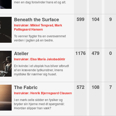
men en dag forsvinder hans et og alt.
599
104
9
Beneath the Surface
Instruktør: Mikkel Tengvad, Mark
Pallisgaard Hansen
To venner flygter fra en oversvømmet
verden i jagten på en bedre.
1176
479
0
Atelier
Instruktør: Elsa María Jakobsdóttir
En kvinde i et utopisk hus bliver afbrudt
af en krævende lydkunstner, imens
mystiske får nærmer sig huset.
572
108
7
The Fabric
Instruktør: Henrik Bjerregaard Clausen
I en mørk celle sidder en fysiker og
bryder sin hjerne med ét spørgsmål:
Hvordan slipper han væk?