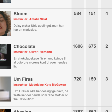
584
151
4
Bloom
Instruktør: Amalie Sillat
Daisy elsker Ulric ubetinget, men han
har en mørk side.
1606
675
2
Chocolate
Instruktør: Oliver Pilemand
En chokoladekage får en ung kvinde til
at udfordre morens kontrol over hendes
liv.
720
159
3
Um Firas
Instruktør: Madeleine Kate McGowan
Um Firas er ikke hendes rigtige navn, de
fleste kender hende som ”The Mother of
the Revolution”.
1897
862
0
Absalon