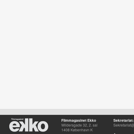
Filmmagasinet Ekko
Sekretariat:
Wildersgade 32, 2. sal
Sekretariat@
1408 København K