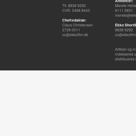
Annoncer:
Tlf. 8838 9292
Merete Hell
CVR. 3468 8443
6111 5851
merete@ekko
Chefredaktør:
Claus Christensen
Ekko Shortli
2729 0011
8838 9292
cc@ekkofilm.dk
cc@ekkofilm
Artikler og i
indekseres u
distribueres