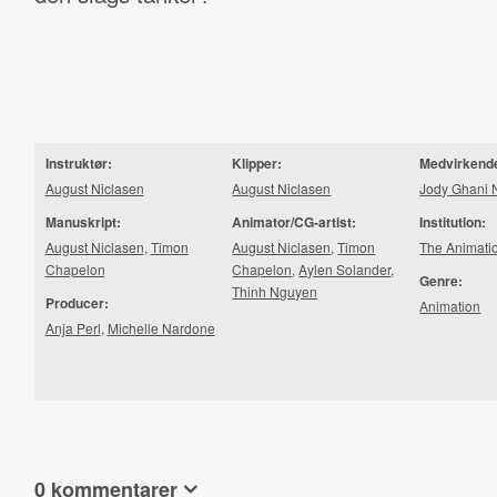
Instruktør:
Klipper:
Medvirkend
August Niclasen
August Niclasen
Jody Ghani 
Manuskript:
Animator/CG-artist:
Institution:
August Niclasen
,
Timon
August Niclasen
,
Timon
The Animati
Chapelon
Chapelon
,
Aylen Solander
,
Genre:
Thinh Nguyen
Producer:
Animation
Anja Perl
,
Michelle Nardone
0 kommentarer