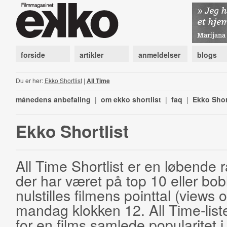
forside
artikler
anmeldelser
blogs
Du er her:
Ekko Shortlist
|
All Time
månedens anbefaling
|
om ekko shortlist
|
faq
|
Ekko Shor
Ekko Shortlist
All Time Shortlist er en løbende ra
der har været på top 10 eller bobl
nulstilles filmens pointtal (views 
mandag klokken 12. All Time-list
for en films samlede popularitet i 