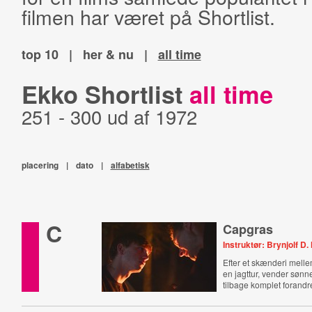
filmen har været på Shortlist.
top 10
|
her & nu
|
all time
Ekko Shortlist
all time
251 - 300 ud af 1972
placering
|
dato
|
alfabetisk
C
Capgras
Instruktør: Brynjolf D
Efter et skænderi melle
en jagttur, vender søn
tilbage komplet forandre