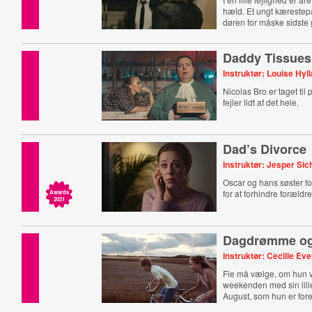
hæld. Et ungt kærestepa
døren for måske sidst
Daddy Tissues
Instruktør: Louise Hyl
Nicolas Bro er taget til
fejler lidt af det hele.
Dad’s Divorce
Instruktør: Jesper Sic
Oscar og hans søster fo
for at forhindre forældr
Awards
2021
Dagdrømme og
Instruktør: Cecilie Ev
Fie må vælge, om hun vi
weekenden med sin lill
August, som hun er forel