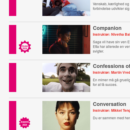
Venskab, kærlighed og 
forbindelse udvikler sig
Companion
Instruktør: Nivetha 
Saga vil have sin ven E
Etta har allerede en ve
Vinder
2024
svigter.
Confessions o
Instruktør: Martin Vre
En mimer må gå grueli
for at få succes.
Conversation
Instruktør: Mikkel Te
Du er sammen med hen
Awards
2024