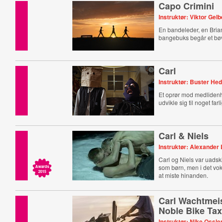
Capo Crimini
Instruktør: Viktor Gel
En bandeleder, en Bria
bangebuks begår et bø
Carl
Instruktør: Buster He
Et oprør mod medlidenh
udvikle sig til noget farli
Carl & Niels
Instruktør: Alexander 
Carl og Niels var uadskil
som børn, men i det vok
Awards
2015
at miste hinanden.
Carl Wachtmeis
Noble Bike Ta
Instruktør: Nike Ossle