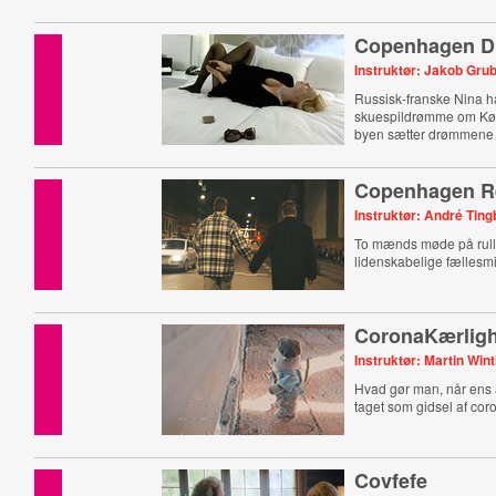
Copenhagen D
Instruktør: Jakob Gr
Russisk-franske Nina h
skuespildrømme om K
byen sætter drømmene 
Copenhagen R
Instruktør: André Tin
To mænds møde på rull
lidenskabelige fællesm
CoronaKærlig
Instruktør: Martin Win
Hvad gør man, når ens 
taget som gidsel af cor
Covfefe