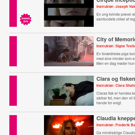
Instruktør: Joseph Val
En ung kvinde prøver at
samfundets cirkel af reg
Awards
2018
City of Memori
Instruktør: Signe Tvei
En forældreløs pige bor
med sine minder som e
Men en dag møder hun 
Clara og fiske
Instruktør: Clara Sha
Claras fisk er hendes b
sårbar tid, men den vil 
hende for evigt.
Claudia kneppe
Instruktør: Frederik B
Da mindreårige Claudia 