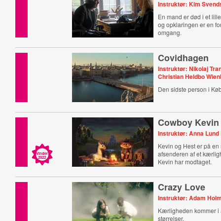
Instruktør: Kim Sven
En mand er død i et lill
og opklaringen er en fo
omgang.
Covidhagen
Instruktør: Nikolaj Tr
Christian Heldbo Wie
Den sidste person i K
Cowboy Kevin
Instruktør: Anna Lun
Kevin og Hest er på en r
afsenderen af et kærli
Vinder
2022
Kevin har modtaget.
Crazy Love
Instruktør: Adam Hol
Kærligheden kommer i a
størrelser.