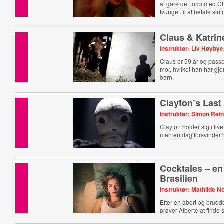
at gøre det forbi med Ch
tvunget til at betale si
tilbage.
Claus & Katrin
Instruktør: Liv Høyby
Claus er 59 år og pass
mor, hvilket han har gjo
barn.
Clayton’s Last
Instruktør: Simon Rei
Clayton holder sig i li
men en dag forsvinder h
Cocktales – en 
Brasilien
Instruktør: Mathilde N
Efter en abort og brud
prøver Alberte at finde 