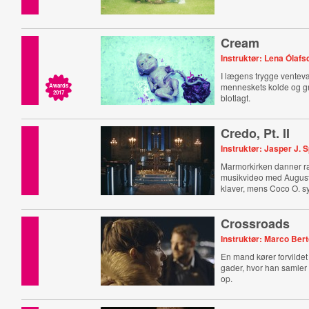
Cream
Instruktør: Lena Ólafsd
I lægens trygge ventevæ
menneskets kolde og g
Awards
2017
blotlagt.
Credo, Pt. II
Instruktør: Jasper J. 
Marmorkirken danner r
musikvideo med Augu
klaver, mens Coco O. s
Crossroads
Instruktør: Marco Ber
En mand kører forvildet
gader, hvor han samler
op.