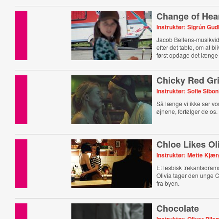
Change of Hea
Instruktør: Sigrún Gud
Jacob Bellens-musikvi
efter det tabte, om at bl
først opdage det længe 
Chicky Red Gri
Instruktør: Sofie Sibon
Så længe vi ikke ser v
øjnene, forfølger de os.
Chloe Likes Ol
Instruktør: Mette Kjæ
Et lesbisk trekantsdram
Olivia tager den unge
fra byen.
Chocolate