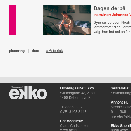
Dagen derpå
Instruktør: Johannes V
Gymnasieeleven Noah 
tømmermænd og konfro
valg, han traf natten før.
placering
|
dato
|
alfabetisk
Filmmagasinet Ekko
Sekretariat:
Wildersgade 32, 2. sal
Sekretariat@
1408 København K
Annoncer:
Tlf. 8838 9292
Merete Hell
CVR. 3468 8443
6111 5851
merete@ekko
Chefredaktør:
Claus Christensen
Ekko Shortli
2729 0011
8838 9292