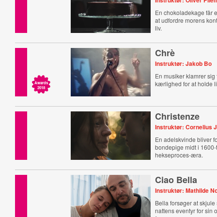
Instruktør: Oliver Pil
En chokoladekage får e
at udfordre morens kon
liv.
Chrè
Instruktør: Jakob Bo
En musiker klamrer sig t
kærlighed for at holde l
Awards
2018
Christenze
Instruktør: Cornelius 
En adelskvinde bliver fo
bondepige midt i 1600-t
hekseproces-æra.
Ciao Bella
Instruktør: Mathilde N
Bella forsøger at skjule
nattens eventyr for sin