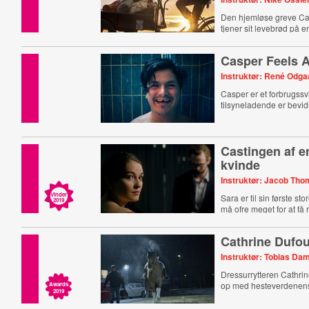
Den hjemløse greve Ca
tjener sit levebrød på e
Casper Feels A
Instruktør: René Odga
Casper er et forbrugssv
tilsyneladende er bevids
Castingen af e
kvinde
Instruktør: Jacob Tho
Vinder
Sara er til sin første st
2019
må ofre meget for at få r
Cathrine Dufou
Instruktør: Tobias Da
Dressurrytteren Cathrin
op med hesteverdenens
Awards
2019