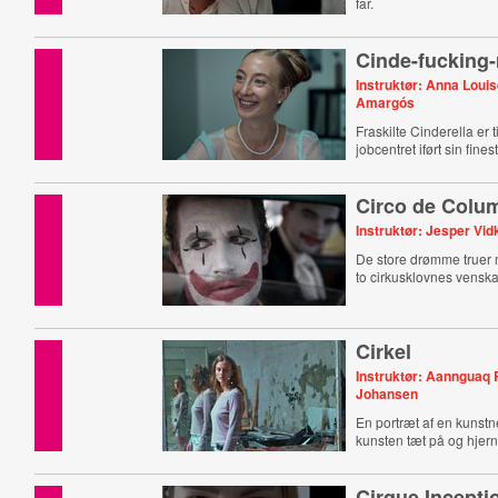
far.
Cinde-fucking-
Instruktør: Anna Loui
Amargós
Fraskilte Cinderella er 
jobcentret iført sin fines
Circo de Colu
Instruktør: Jesper V
De store drømme truer
to cirkusklovnes vensk
Cirkel
Instruktør: Aannguaq 
Johansen
En portræt af en kunstn
kunsten tæt på og hjer
Cirque Incepti