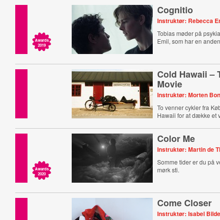
Cognitio
Instruktør: Rebecca 
Tobias møder på psykiat
Emil, som har en anden ti
Awards
2019
Cold Hawaii –
Movie
Instruktør: Morten Bo
To venner cykler fra Kø
Hawaii for at dække et
Color Me
Instruktør: Martin de 
Somme tider er du på v
mørk sti.
Awards
2020
Come Closer
Instruktør: Isabel Bild