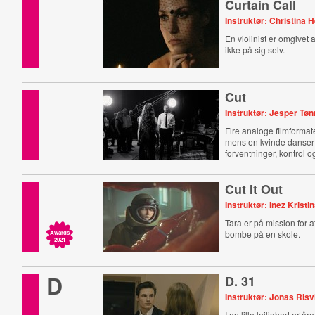
Curtain Call
Instruktør: Christina 
En violinist er omgivet a
ikke på sig selv.
Cut
Instruktør: Jesper Tø
Fire analoge filmformate
mens en kvinde danser
forventninger, kontrol og
Cut It Out
Instruktør: Inez Krist
Tara er på mission for 
bombe på en skole.
Awards
2021
D
D. 31
Instruktør: Jonas Risv
I en lille lejlighed er år