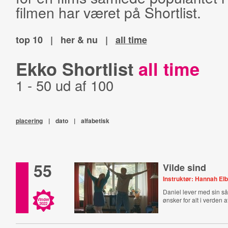
filmen har været på Shortlist.
top 10
|
her & nu
|
all time
Ekko Shortlist
all time
1 - 50 ud af 100
placering
|
dato
|
alfabetisk
55
Vilde sind
Instruktør: Hannah El
Daniel lever med sin s
ønsker for alt i verden
Vinder
2022