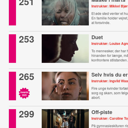
251
Instruktør: Mikkel Bjø
Et øde sted venter et hu
En familie holder vejret
at forsvinde.
253
Duet
Instruktør: Louise Agn
To mennesker, der har ho
hinanden for længe, m
konfrontere stilstanden.
265
Selv hvis du er
Instruktør: Ingvild Wa
Fire unge kvinder fortæl
sorg og skam, som følg
Awards
2025
abort.
299
Off-piste
Instruktør: Caroline 
På gymnasieskituren ri