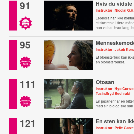
91
Hvis du vidste
Instruktør: Nicolai G.
Leonora har ikke kontak
ekskæreste i flere måne
Vinder
2022
han vidste, hvor langt 
95
Menneskemød
Instruktør: Jakob Ko
Et blomsterbud kan ikke
en blomsterbuket.
Awards
2024
111
Otosan
Instruktør: Hyo Cortze
Tusindfryd Bechraki
En japaner har en bitt
Awards
2023
med sin biologiske søn
121
En sten kan ikk
Instruktør: Pelle Gøt