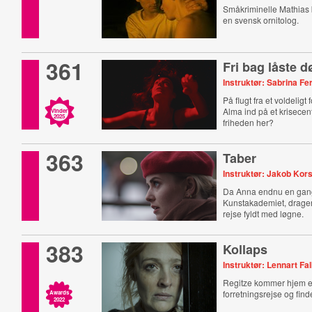
Småkriminelle Mathias b
en svensk ornitolog.
361
Fri bag låste d
Instruktør: Sabrina F
På flugt fra et voldeligt
Alma ind på et krisecen
Vinder
2025
friheden her?
363
Taber
Instruktør: Jakob Ko
Da Anna endnu en gang 
Kunstakademiet, drage
rejse fyldt med løgne.
383
Kollaps
Instruktør: Lennart Fa
Regitze kommer hjem e
forretningsrejse og find
Awards
2022