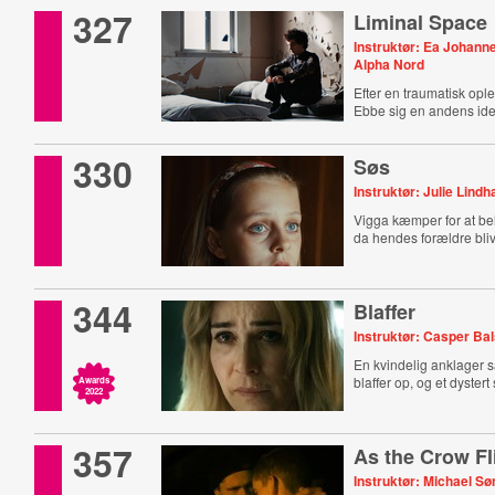
327
Liminal Space
Instruktør: Ea Johann
Alpha Nord
Efter en traumatisk opl
Ebbe sig en andens iden
330
Søs
Instruktør: Julie Lindh
Vigga kæmper for at be
da hendes forældre blive
344
Blaffer
Instruktør: Casper Ba
En kvindelig anklager 
blaffer op, og et dystert
Awards
2022
357
As the Crow Fl
Instruktør: Michael S