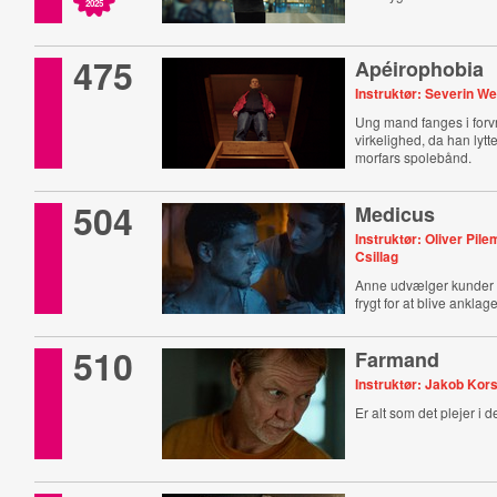
2025
475
Apéirophobia
Instruktør: Severin W
Ung mand fanges i for
virkelighed, da han lytte
morfars spolebånd.
504
Medicus
Instruktør: Oliver Pile
Csillag
Anne udvælger kunder
frygt for at blive anklag
heks.
510
Farmand
Instruktør: Jakob Ko
Er alt som det plejer i 