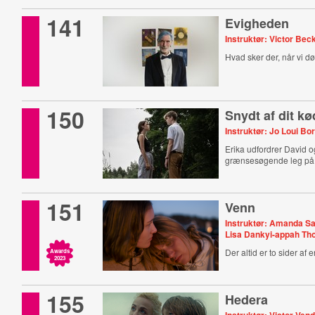
141
Evigheden
Instruktør: Victor Bec
Hvad sker der, når vi d
150
Snydt af dit kø
Instruktør: Jo Loui Bo
Erika udfordrer David og
grænsesøgende leg på 
151
Venn
Instruktør: Amanda S
Lisa Dankyi-appah T
Der altid er to sider af e
Awards
2023
155
Hedera