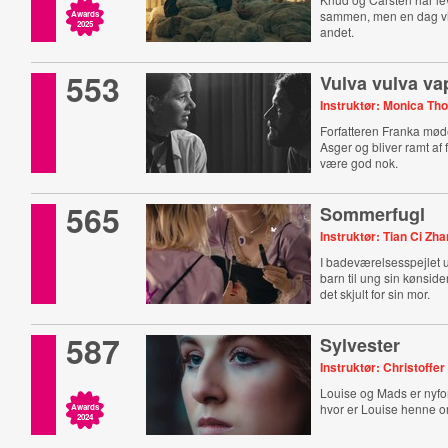
sammen, men en dag vi
Awards
2025
andet.
553
Vulva vulva va
Instruktør: Monica Th
Forfatteren Franka mø
Asger og bliver ramt af f
være god nok.
565
Sommerfugl
Instruktør: Tian Ci Zh
I badeværelsesspejlet u
barn til ung sin kønside
det skjult for sin mor.
587
Sylvester
Instruktør: Christoff
Louise og Mads er nyf
hvor er Louise henne 
Awards
2024