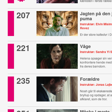
kæresten i første rækk
207
Jagten på den 
puma
Instruktør: Elvin Misi
Revez
Er der store kattedyr i
221
Våge
Instruktør: Sandra Yi 
Helena opsøger sin ven
konfrontere hende me
fra deres barndom.
235
Forældre
Instruktør: Jonas Lajb
Noah går til ekskæres
bryllup og opdager, at a
afklaret, som de tror.
Måske i marts