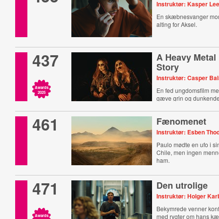
Instruktør: Kasper Le
En skæbnesvanger mo
alting for Aksel.
437
A Heavy Metal
Story
Instruktør: Casper Ba
Awards
En fed ungdomsfilm me
2025
gæve grin og dunkende
461
Fænomenet
Instruktør: Esben Tho
Paulo mødte en ufo i s
Chile, men ingen menne
ham.
471
Den utrolige
Instruktør: Holger Ka
Bekymrede venner konf
med rygter om hans kæ
Awards