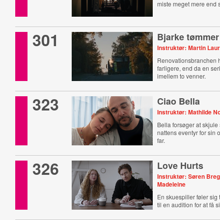
miste meget mere end 
301
Bjarke tømmer
Instruktør: Martin Laur
Renovationsbranchen h
farligere, end da en s
imellem to venner.
323
Ciao Bella
Instruktør: Mathilde N
Bella forsøger at skjule
nattens eventyr for sin
far.
326
Love Hurts
Instruktør: Søren Bre
Madeleine
En skuespiller føler sig 
til en audition for at få