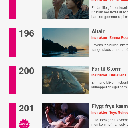
Instruktør: Victor Ven
En familie går i opløsn
Kristian besættes af et
han tror gemmer sig i s
196
Altair
Instruktør: Emma Roo
Et venskab bliver udfor
trange plads ombord på
200
Far til Storm
Instruktør: Christian 
En mand bliver mistænkt
kidnappet sit eget barn.
201
Flygt frys kæ
Instruktør: Teys Schu
Elliot forsøger at overv
men kommer han selv ell
Awards
2024