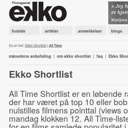
forside
artikler
anmeldelser
blogs
Du er her:
Ekko Shortlist
|
All Time
månedens anbefaling
|
om ekko shortlist
|
faq
|
Ekko Shor
Ekko Shortlist
All Time Shortlist er en løbende ra
der har været på top 10 eller bobl
nulstilles filmens pointtal (views 
mandag klokken 12. All Time-list
for en films samlede popularitet i 