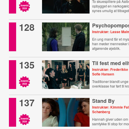
To skuespillere på Aalb
opbygget en narkogæl
Awards
2024
synes umulig at tilbage
128
Psychopompo
Instruktør: Lasse Ma
En ung mand får et myst
han møder mennesker i
afgørende øjeblik.
135
Til fest med el
Instruktør: Frederikke
Sofie Hansen
Traditioner blandt unge
Awards
2024
overklasse har ført til k
137
Stand By
Instruktør: Kimmie Fa
Schønberg
Hannah giver uden om 
Awards
2024
samtykke til stop for m