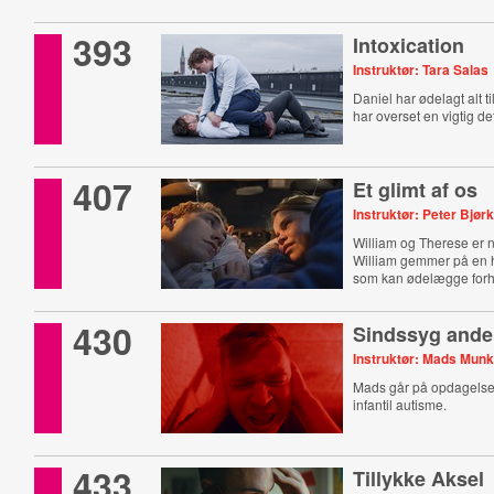
393
Intoxication
Instruktør: Tara Salas
Daniel har ødelagt alt t
har overset en vigtig det
407
Et glimt af os
Instruktør: Peter Bjø
William og Therese er 
William gemmer på en
som kan ødelægge forh
430
Sindssyg ande
Instruktør: Mads Mun
Mads går på opdagelse i
infantil autisme.
433
Tillykke Aksel