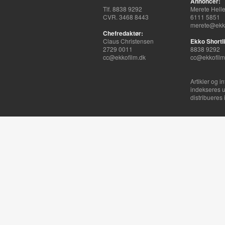
Annoncer:
Tlf. 8838 9292
Merete Hell
CVR. 3468 8443
6111 5851
merete@ekko
Chefredaktør:
Claus Christensen
Ekko Shortli
2729 0011
8838 9292
cc@ekkofilm.dk
cc@ekkofilm
Artikler og i
indekseres u
distribueres