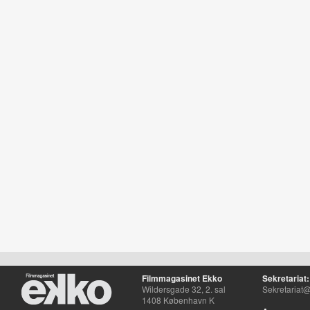
Filmmagasinet Ekko
Sekretariat:
Wildersgade 32, 2. sal
Sekretariat@
1408 København K