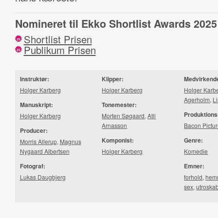
Nomineret til Ekko Shortlist Awards 2025
Shortlist Prisen
25
Publikum Prisen
25
Instruktør:
Klipper:
Medvirkend
Holger Karberg
Holger Karberg
Holger Karb
Agerholm
,
L
Manuskript:
Tonemester:
Produktions
Holger Karberg
Morten Søgaard
,
Atli
Arnasson
Bacon Pictu
Producer:
Komponist:
Genre:
Morris Allerup
,
Magnus
Nygaard Albertsen
Holger Karberg
Komedie
Fotograf:
Emner:
Lukas Daugbjerg
forhold
,
hem
sex
,
utroska