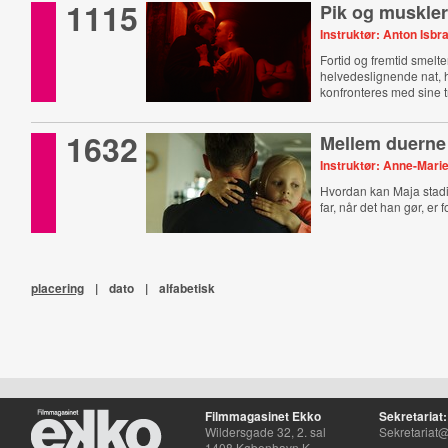
1115
Pik og muskle
Instruktør: Anton Isbr
Fortid og fremtid smelt
helvedeslignende nat, 
konfronteres med sine 
1632
Mellem duerne
Instruktør: Anne-Mari
Hvordan kan Maja stadi
far, når det han gør, er f
placering
|
dato
|
alfabetisk
Filmmagasinet Ekko
Sekretariat:
Wildersgade 32, 2. sal
Sekretariat@
1408 København K