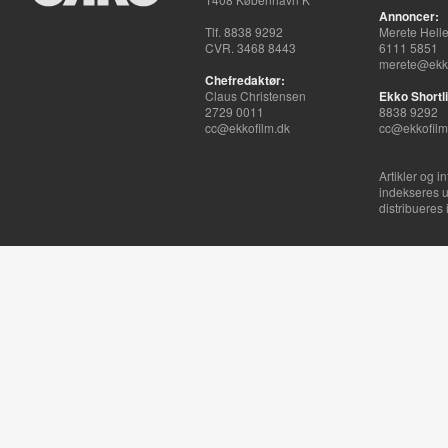
Annoncer:
Tlf. 8838 9292
Merete Hell
CVR. 3468 8443
6111 5851
merete@ekko
Chefredaktør:
Claus Christensen
Ekko Shortli
2729 0011
8838 9292
cc@ekkofilm.dk
cc@ekkofilm
Artikler og i
indekseres u
distribueres