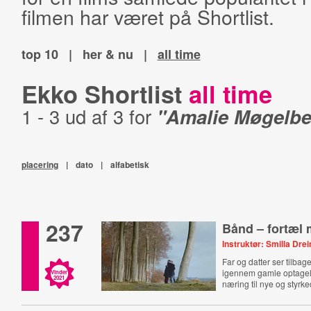
filmen har været på Shortlist.
top 10
|
her & nu
|
all time
Ekko Shortlist
all time
1 - 3 ud af 3 for
"Amalie Møgelbe
placering
|
dato
|
alfabetisk
237
Bånd – fortæl 
Instruktør: Smilla Dre
Far og datter ser tilbag
igennem gamle optagel
Vinder
2021
næring til nye og styrk