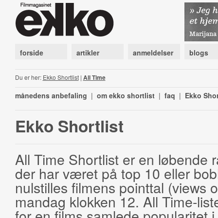
forside
artikler
anmeldelser
blogs
Du er her:
Ekko Shortlist
|
All Time
månedens anbefaling
|
om ekko shortlist
|
faq
|
Ekko Shor
Ekko Shortlist
All Time Shortlist er en løbende ra
der har været på top 10 eller bobl
nulstilles filmens pointtal (views 
mandag klokken 12. All Time-list
for en films samlede popularitet i 