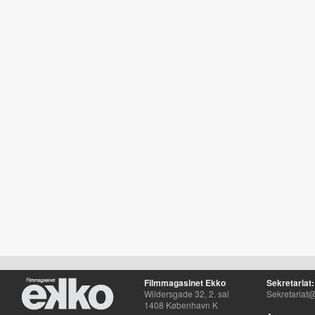
Filmmagasinet Ekko
Sekretariat:
Wildersgade 32, 2. sal
Sekretariat@
1408 København K