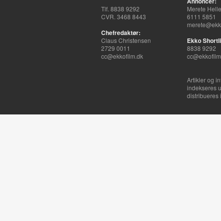
Annoncer:
Tlf. 8838 9292
Merete Hell
CVR. 3468 8443
6111 5851
merete@ekko
Chefredaktør:
Claus Christensen
Ekko Shortli
2729 0011
8838 9292
cc@ekkofilm.dk
cc@ekkofilm
Artikler og i
indekseres u
distribueres