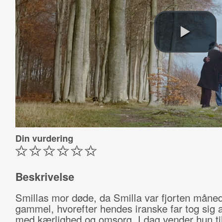
Din vurdering
Beskrivelse
Smillas mor døde, da Smilla var fjorten måne
gammel, hvorefter hendes iranske far tog sig 
med kærlighed og omsorg. I dag vender hun til