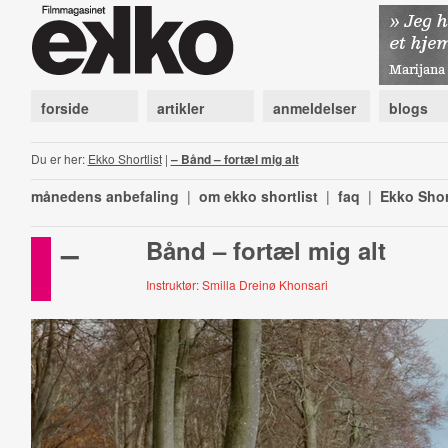
forside
artikler
anmeldelser
blogs
Du er her:
Ekko Shortlist
|
– Bånd – fortæl mig alt
månedens anbefaling
|
om ekko shortlist
|
faq
|
Ekko Shor
–
Bånd – fortæl mig alt
Instruktør: Smilla Dreinø Khonsari