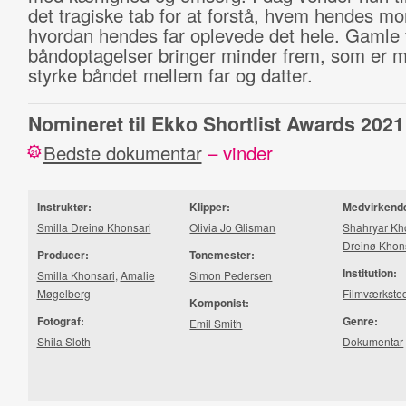
det tragiske tab for at forstå, hvem hendes mo
hvordan hendes far oplevede det hele. Gamle 
båndoptagelser bringer minder frem, som er me
styrke båndet mellem far og datter.
Nomineret til Ekko Shortlist Awards 2021
Bedste dokumentar
– vinder
21
Instruktør:
Klipper:
Medvirkend
Smilla Dreinø Khonsari
Olivia Jo Glisman
Shahryar Kh
Dreinø Khon
Producer:
Tonemester:
Institution:
Smilla Khonsari
,
Amalie
Simon Pedersen
Møgelberg
Filmværkste
Komponist:
Fotograf:
Genre:
Emil Smith
Shila Sloth
Dokumentar