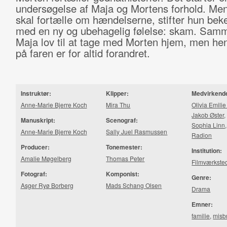
undersøgelse af Maja og Mortens forhold. Me
skal fortælle om hændelserne, stifter hun bek
med en ny og ubehagelig følelse: skam. Samm
Maja lov til at tage med Morten hjem, men he
på faren er for altid forandret.
Instruktør:
Klipper:
Medvirkend
Anne-Marie Bjerre Koch
Mira Thu
Olivia Emil
Jakob Øster
Manuskript:
Scenograf:
Sophia Linn
Anne-Marie Bjerre Koch
Sally Juel Rasmussen
Radion
Producer:
Tonemester:
Institution:
Amalie Møgelberg
Thomas Peter
Filmværkste
Fotograf:
Komponist:
Genre:
Asger Ryø Borberg
Mads Schang Olsen
Drama
Emner:
familie
,
misb