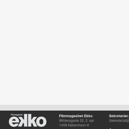
Filmmagasinet Ekko
Sekretariat:
Wildersgade 32, 2. sal
Sekretariat@
1408 København K