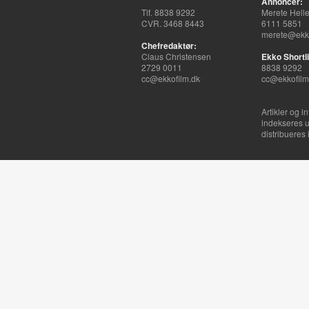
Annoncer:
Tlf. 8838 9292
Merete Hell
CVR. 3468 8443
6111 5851
merete@ekko
Chefredaktør:
Claus Christensen
Ekko Shortli
2729 0011
8838 9292
cc@ekkofilm.dk
cc@ekkofilm
Artikler og i
indekseres u
distribueres