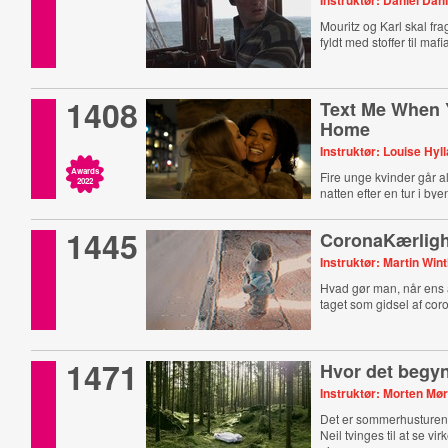
Instruktør: Daniel Dah
Mouritz og Karl skal fra
fyldt med stoffer til ma
1408
Text Me When 
Home
Instruktør: Louise Hyl
Awards
Fire unge kvinder går 
2022
natten efter en tur i bye
1445
CoronaKærlig
Instruktør: Martin Win
Hvad gør man, når ens 
taget som gidsel af cor
1471
Hvor det begy
Instruktør: Morten Mø
Det er sommerhusturens
Neil tvinges til at se vi