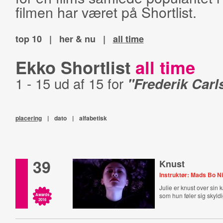
filmen har været på Shortlist.
top 10
|
her & nu
|
all time
Ekko Shortlist
all time
1 - 15 ud af 15 for
"Frederik Carl
placering
|
dato
|
alfabetisk
39
Knust
Instruktør: Mads Bo N
Julie er knust over sin
som hun føler sig skyldi
Awards
2016