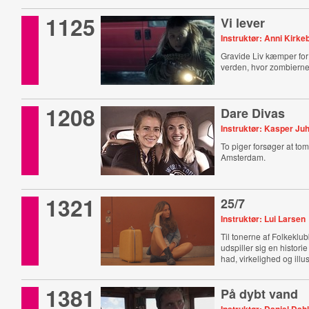
1125
Vi lever
Instruktør: Anni Kirke
Gravide Liv kæmper for 
verden, hvor zombierne
1208
Dare Divas
Instruktør: Kasper Juh
To piger forsøger at toml
Amsterdam.
1321
25/7
Instruktør: Lui Larsen
Til tonerne af Folkekl
udspiller sig en histor
had, virkelighed og illu
1381
På dybt vand