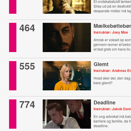
Et ondskabsfuldt tanke
Silas ud på en destrukti
desperate midler må tag
464
Mælkebøttebø
Instruktør: Joey Moe
Amrak er vokset op so
gennem revner af beton
et fast greb om hans liv.
555
Glemt
Instruktør: Andreas Et
Hvad sker der, den dag 
bare glemt?
774
Deadline
Instruktør: Jakob Dan
En ung advokat må bal
karriere og familie, da h
deadline.