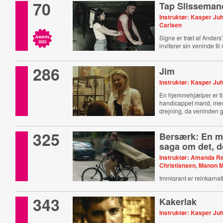
70
Tap Slisseman
Instruktør: Kasper Juh
Carlsen
Signe er træt af Anders
Awards
2023
inviterer sin veninde ti
286
Jim
Instruktør: Kasper Juh
En hjemmehjælper er til
handicappet mand, men
drejning, da veninden g
fortid.
325
Bersærk: En 
saga om det, d
Instruktør: Amanda Re
Christiansen, Manon M
Immigrant er reinkarnat
343
Kakerlak
Instruktør: Kasper Juh