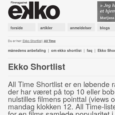
forside
artikler
anmeldelser
blogs
Du er her:
Ekko Shortlist
|
All Time
månedens anbefaling
|
om ekko shortlist
|
faq
|
Ekko Shor
Ekko Shortlist
All Time Shortlist er en løbende ra
der har været på top 10 eller bobl
nulstilles filmens pointtal (views 
mandag klokken 12. All Time-list
for en films samlede popularitet i 