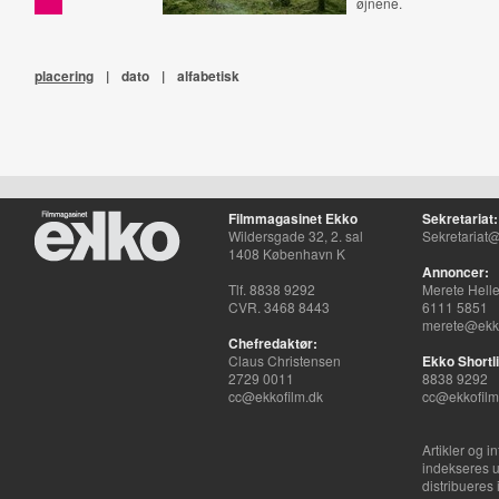
øjnene.
placering
|
dato
|
alfabetisk
Filmmagasinet Ekko
Sekretariat:
Wildersgade 32, 2. sal
Sekretariat@
1408 København K
Annoncer:
Tlf. 8838 9292
Merete Hell
CVR. 3468 8443
6111 5851
merete@ekko
Chefredaktør:
Claus Christensen
Ekko Shortli
2729 0011
8838 9292
cc@ekkofilm.dk
cc@ekkofilm
Artikler og i
indekseres u
distribueres