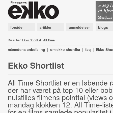
forside
artikler
anmeldelser
blogs
Du er her:
Ekko Shortlist
|
All Time
månedens anbefaling
|
om ekko shortlist
|
faq
|
Ekko Shor
Ekko Shortlist
All Time Shortlist er en løbende ra
der har været på top 10 eller bobl
nulstilles filmens pointtal (views 
mandag klokken 12. All Time-list
for en films samlede popularitet i 