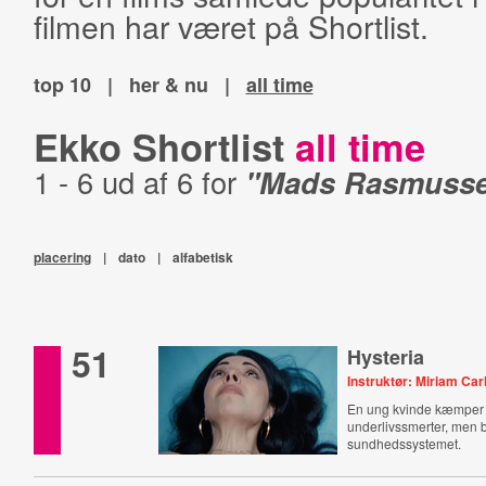
filmen har været på Shortlist.
top 10
|
her & nu
|
all time
Ekko Shortlist
all time
1 - 6 ud af 6 for
"Mads Rasmuss
placering
|
dato
|
alfabetisk
51
Hysteria
Instruktør: Miriam Car
En ung kvinde kæmper
underlivssmerter, men bl
sundhedssystemet.