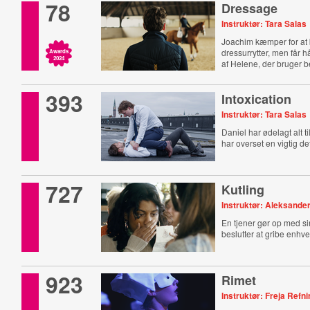
78
Dressage
Instruktør: Tara Salas
Joachim kæmper for at 
dressurrytter, men får 
Awards
2024
af Helene, der bruger be
393
Intoxication
Instruktør: Tara Salas
Daniel har ødelagt alt t
har overset en vigtig det
727
Kutling
Instruktør: Aleksande
En tjener gør op med si
beslutter at gribe enhv
923
Rimet
Instruktør: Freja Ref