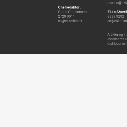
merete@ekko
Chefredaktør:
Claus Christensen
Ekko Shortli
2729 0011
8838 9292
cc@ekkofilm.dk
cc@ekkofilm
Artikler og i
indekseres u
distribueres