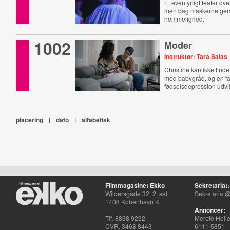
Et eventyrligt teater øver 
men bag maskerne gem
hemmelighed.
1002
Moder
Instruktør: Tara Salas
Christine kan ikke finde si
med babygråd, og en fa
fødselsdepression udvik
placering
|
dato
|
alfabetisk
Filmmagasinet Ekko
Sekretariat:
Wildersgade 32, 2. sal
Sekretariat@
1408 København K
Annoncer:
Tlf. 8838 9292
Merete Hell
CVR. 3468 8443
6111 5851