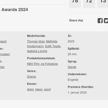
78
72
13
st Awards 2024
Share this
Medvirkende:
År:
gaard
Thomas Voss
,
Mathilde
2023
Klostermann
,
Edith Tvede
,
er:
Spilletid:
Isabella Lerche
mussen
23 min.
Produktionsselskab:
t:
Sprog:
KBH Film- og Fotoskole
ller
Dansk
Genre:
Undertekster:
Drama
Engelsk
Emner:
Premiere Shortlist:
drøm
,
hævn
,
sport
1. januar 2024