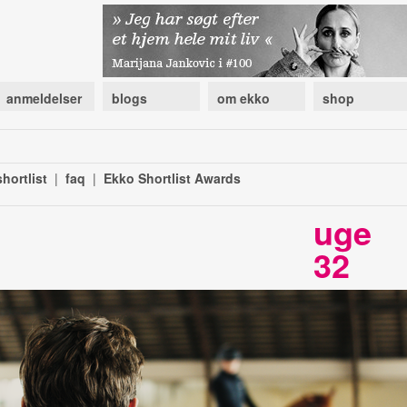
anmeldelser
blogs
om ekko
shop
hortlist
|
faq
|
Ekko Shortlist Awards
uge
32