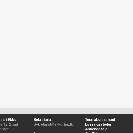
inet Ekko
Sekretariat:
Tegn abonnement
 32, 2. sal
Sekretariat@ekkofilm.dk
Løssalgssteder
nhavn K
Annoncesalg