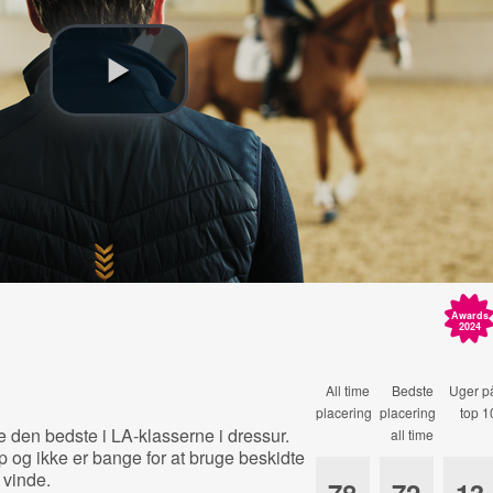
Awards
2024
All time
Bedste
Uger p
placering
placering
top 1
 den bedste i LA-klasserne i dressur.
all time
 og ikke er bange for at bruge beskidte
t vinde.