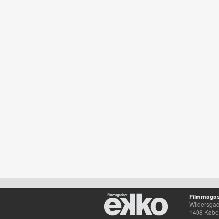
Filmmagas
Wildersgade
1408 Købe