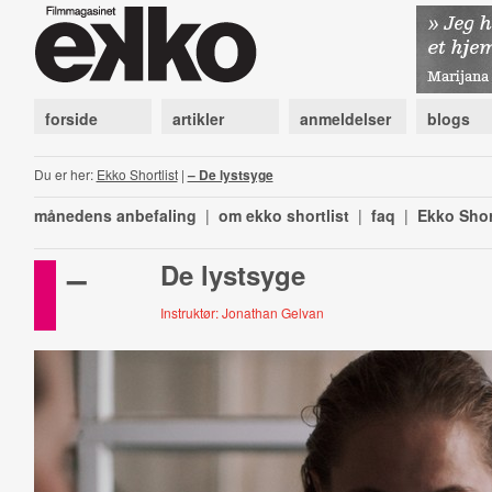
forside
artikler
anmeldelser
blogs
Du er her:
Ekko Shortlist
|
– De lystsyge
månedens anbefaling
|
om ekko shortlist
|
faq
|
Ekko Shor
–
De lystsyge
Instruktør: Jonathan Gelvan