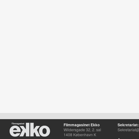
Filmmagasinet Ekko
Sekretariat:
Wildersgade 32, 2. sal
Sekretariat@
1408 København K