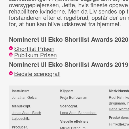
oversygeplejersken, Jette, hvis fineste opgave 
rehabilitere kvinderne. Men da Liv sendes op ti
forstanderen efter et regelbrud, opstår der en
for, at hun kan blive udskrevet fra hjemmet.
Nomineret til Ekko Shortlist Awards 2020
Shortlist Prisen
20
Publikum Prisen
20
Nomineret til Ekko Shortlist Awards 2019
Bedste scenografi
19
Instruktør:
Klipper:
Medvirkend
Jonathan Gelvan
Freja Borrowman
Rudi Køhnk
Brygmann
,
I
Manuskript:
Scenograf:
René Worma
Jonas Adam Bloch
Lena Arent Bennedsen
Produktions
Lajboschitz
Visuelle effekter:
Film­kol­lek­ti­v
Producer:
Mikkel Brøndum