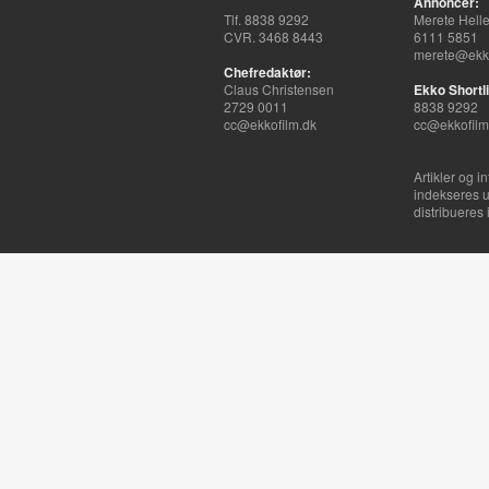
Annoncer:
Tlf. 8838 9292
Merete Hell
CVR. 3468 8443
6111 5851
merete@ekko
Chefredaktør:
Claus Christensen
Ekko Shortli
2729 0011
8838 9292
cc@ekkofilm.dk
cc@ekkofilm
Artikler og i
indekseres u
distribueres